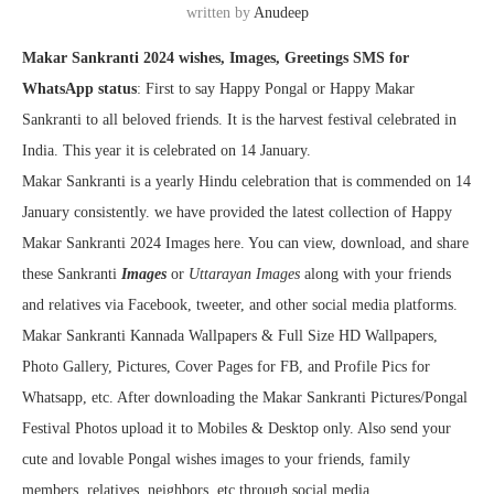
written by
Anudeep
Makar Sankranti 2024 wishes, Images, Greetings SMS for
WhatsApp status
: First to say Happy Pongal or Happy Makar
Sankranti to all beloved friends.
It is the harvest festival celebrated in
India. This year it is celebrated on 14 January.
Makar Sankranti is a yearly Hindu celebration that is commended on 14
January consistently. we have provided the latest collection of Happy
Makar Sankranti 2024 Images here. You can view, download, and share
these Sankranti
Images
or
Uttarayan Images
along with your friends
and relatives via Facebook, tweeter, and other social media platforms.
Makar Sankranti Kannada Wallpapers & Full Size HD Wallpapers,
Photo Gallery, Pictures, Cover Pages for FB, and Profile Pics for
Whatsapp, etc. After downloading the Makar Sankranti Pictures/Pongal
Festival Photos upload it to Mobiles & Desktop only. Also send your
cute and lovable Pongal wishes images to your friends, family
members, relatives, neighbors, etc through social media.