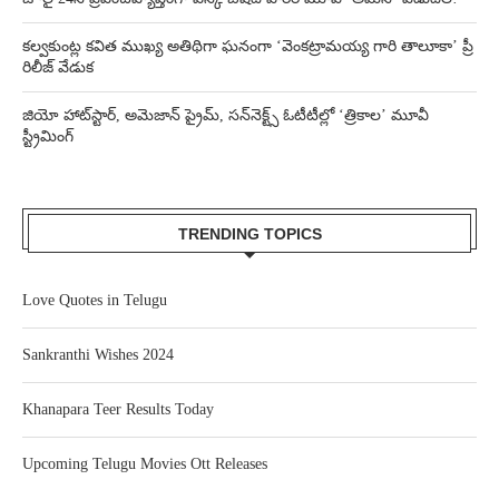
కల్వకుంట్ల కవిత ముఖ్య అతిథిగా ఘనంగా ‘వెంకట్రామయ్య గారి తాలూకా’ ప్రీ
రిలీజ్ వేడుక
జియో హాట్‌స్టార్, అమెజాన్ ప్రైమ్, సన్‌నెక్ట్స్ ఓటీటీల్లో ‘త్రికాల’ మూవీ
స్ట్రీమింగ్
TRENDING TOPICS
Love Quotes in Telugu
Sankranthi Wishes 2024
Khanapara Teer Results Today
Upcoming Telugu Movies Ott Releases