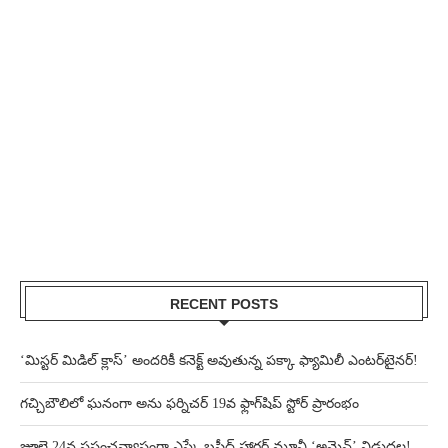
RECENT POSTS
‘మిస్టర్ మిడిల్ క్లాస్’ అందరికీ కనెక్ట్ అవుతున్న పక్కా ఫ్యామిలీ ఎంటర్‌టైనర్!
గచ్చిబౌలిలో ఘనంగా అను ఫర్నిచర్ 19వ ఫ్లాగ్‌షిప్ స్టోర్ ప్రారంభం
జూలై 24న ప్రపంచవ్యాప్తంగా ఎస్కే బషీద్‌ హారర్ మూవీ ‘అమెన్’ విడుదల!