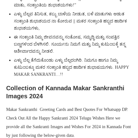
ಮಾತು, ಸಂಕ್ರಾಂತಿಯ ಶುಭಾಶಯಗಳು!”
ಎಳ್ಳು ಬೆಲ್ಲವ ತಿನಿಸುತ, ಕಬ್ಬು ಬಾಳೆಯ ನೀಡುತ, ಬಳೆ ಮಾತುಗಳು ಆಡುತ
ಸಂಕ್ರಾಂತಿ ಶುಭಾಶಯದ ನಾ ಕೋರುವ || ಮಕರ ಸಂಕ್ರಾಂತಿ ಹಬ್ಬದ ಹಾರ್ದಿಕ
ಶುಭಾಶಯಗಳು,
ಈ ಸಂಕ್ರಾಂತಿ ನಿಮ್ಮ ಜೀವನವನ್ನು ಸಂತೋಷ, ಸಮೃದ್ಧಿ ಮತ್ತು ಸಂಪತ್ತಿನ
ಬಣ್ಣಗಳಿಂದ ಬೆಳಗಿಸಲಿ. ಸೂರ್ಯನು ನಿಮಗೆ ಮತ್ತು ನಿಮ್ಮ ಕುಟುಂಬಕ್ಕೆ ತನ್ನ
ಆಶೀರ್ವಾದವನ್ನು ನೀಡಲಿ.
ಎಳ್ಳು ಬೆಲ್ಲ ತೆಗೆದುಕೊಂಡು ಎಳ್ಳು ಬೆಲ್ಲದಂಗಿರಿ. ನಿಮಗೂ ಹಾಗೂ ನಿಮ್ಮ
ಕುಟುಂಬಕ್ಕೂ ಮಕರ ಸಂಕ್ರಾಂತಿ ಹಬ್ಬದ ಹಾರ್ದಿಕ ಶುಭಾಷಯಗಳು. HAPPY
MAKAR SANKRANTI…!!
Collection of Kannada Makar Sankranthi
Images 2024
Makar Sankranthi Greeting Cards and Best Quotes For Whatsapp DP.
Check Out All the Happy Sankranti 2024 Telugu Wishes Here we
provide all the Sankranti Images and Wishes For 2024 in Kannada Font
by just following the below-given data.