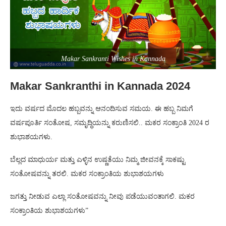
Makar Sankranti Wishes in Kannada
Makar Sankranthi in Kannada 2024
ಇದು ವರ್ಷದ ಮೊದಲ ಹಬ್ಬವನ್ನು ಆನಂದಿಸುವ ಸಮಯ. ಈ ಹಬ್ಬ ನಿಮಗೆ
ವರ್ಷಪೂರ್ತಿ ಸಂತೋಷ, ಸಮೃದ್ಧಿಯನ್ನು ಕರುಣಿಸಲಿ.. ಮಕರ ಸಂಕ್ರಾಂತಿ 2024 ರ
ಶುಭಾಶಯಗಳು.
ಬೆಲ್ಲದ ಮಾಧುರ್ಯ ಮತ್ತು ಎಳ್ಳಿನ ಉಷ್ಣತೆಯು ನಿಮ್ಮ ಜೀವನಕ್ಕೆ ಸಾಕಷ್ಟು
ಸಂತೋಷವನ್ನು ತರಲಿ. ಮಕರ ಸಂಕ್ರಾಂತಿಯ ಶುಭಾಶಯಗಳು
ಜಗತ್ತು ನೀಡುವ ಎಲ್ಲಾ ಸಂತೋಷವನ್ನು ನೀವು ಪಡೆಯುವಂತಾಗಲಿ. ಮಕರ
ಸಂಕ್ರಾಂತಿಯ ಶುಭಾಶಯಗಳು”