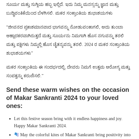
ಸೂರ್ಯ ಮತ್ತು ಸುಗ್ಗಿಯ ಹಬ್ಬ ಇಲ್ಲಿದೆ. ಇದು ನಿಮ್ಮ ಮನಸ್ಸನ್ನು ಜ್ಞಾನ ಮತ್ತು
ಬುದ್ಧಿವಂತಿಕೆಯಿಂದ ಬೆಳಗಿಸಲಿ. ಮಕರ ಸಂಕ್ರಾಂತಿಯ ಶುಭಾಶಯಗಳು
“ಜೀವನದ ಪ್ರಕಾಶಮಾನವಾದ ಭಾಗವನ್ನು ನೋಡುವಂತಾಗಲಿ, ಅದು ತುಂಬಾ
ಆಹ್ಲಾದಕರವಾಗಿರುತ್ತದೆ ಮತ್ತು ಸೂರ್ಯನು ನಿಮಗಾಗಿ ಹೊಸ ನಗುವನ್ನು ತರಲಿ
ಮತ್ತು ಪಕ್ಷಿಗಳು ನಿಮ್ಮಲ್ಲಿ ಹೊಸ ಚೈತನ್ಯವನ್ನು ತರಲಿ. 2024 ರ ಮಕರ ಸಂಕ್ರಾಂತಿಯ
ಶುಭಾಶಯಗಳು”
ಮಕರ ಸಂಕ್ರಾಂತಿಯ ಈ ಸಂದರ್ಭದಲ್ಲಿ, ದೇವರು ನಿಮಗೆ ಉತ್ತಮ ಆರೋಗ್ಯ ಮತ್ತು
ಸಂಪತ್ತನ್ನು ಕರುಣಿಸಲಿ.”
Send these warm wishes on the occasion
of Makar Sankranti 2024 to your loved
ones:
Let this festive season bring with it endless happiness and joy.
Happy Makar Sankranti 2024.
May the colorful kites of Makar Sankranti bring positivity into