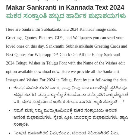
Makar Sankranti in Kannada Text 2024
ಮಕರ ಸಂಕ್ರಾಂತಿ ಹಬ್ಬದ ಹಾರ್ದಿಕ ಶುಭಾಶಯಗಳು
Here are Sankranthi Subhakankshalu 2024 Kannada image cards,
Greetings, Quotes, Pictures, GIFs, and Wallpapers you can send your
loved ones on this day, Sankranthi Subhakankshalu Greeting Cards and
Best Quotes For Whatsapp DP. Check Out All the Happy Sankranti
2024 Telugu Wishes in Telugu Font with the Name of the Wishes edit
option available download now. Here we provide all the Sankranti
Images and Wishes For 2024 in Telugu Font by just following the data.
ಜೀವನ ಸುಖದು:ಖಗಳ ಸಾಗರ, ನಾವು ನೀವು ಸದಾ ಒಂದಾಗಿದ್ದರೆ ಪ್ರತಿದಿನವೂ
ಹಬ್ಬದ ಸಡಗರ. ನಮ್ಮ ಎಳ್ಳು ಬೆಲ್ಲ ತೆಗೆದುಕೊಂಡು ನಮ್ಮೊಂದಿಗೆ ಎಳ್ಳುಬೆಲ್ಲದಂತೆ
ಇರಿ. ಮಕರ ಸಂಕ್ರಮಣದ ಹಾರ್ದಿಕ ಶುಭಾಷಯಗಳು.
ಹ್ಯಾಪಿ ಸಂಕ್ರಾಂತಿ…!!
ನಿಮಗೆ ಮತ್ತು ನಿಮ್ಮ ಮುದ್ದು ಕುಟುಂಬಕ್ಕೆ ಮಕರ ಸಂಕ್ರಾಂತಿಯ ಅನಂತ
ಅನಂತ ಶುಭಾಷಯಗಳು. ಸ್ನೇಹ, ಪ್ರೀತಿ, ಬಾಂಧವ್ಯದ ಶುಭಾಷಯಗಳು. ಹ್ಯಾಪಿ
ಸಂಕ್ರಾಂತಿ,
“ಎಳ್ಳಂತೆ ಶುದ್ಧವಾಗಿರಲಿ ನಿಮ್ಮ ಜೀವನ, ಬೆಲ್ಲದಂತೆ ಸಿಹಿಯಾಗಿರಲಿ ನಿಮ್ಮ