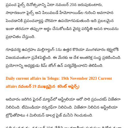
ప్రపంచ పైల్స్ దినోత్సవాన్ని ఏటా నవంబర్ 20న జరుపుకుంటారు,
సాధారణంగా పైల్స్ అని పిలువబడే హేమోరాయిడ్‌ల గురించి అవగాహన
పెంచడానికి ప్రపంచవ్యాప్త చొరవగా ఉపయోగపడుతుంది-ఇది ప్రబలమైన
ఇంకా తరచుగా తప్పుగా అర్థం చేసుకోబడిన వైద్య పరిస్థితి ఆసన కాలువను
ప్రభావితం చేస్తుంది.
గూఢచర్య ఉపగ్రహం మల్లిగ్యాంగ్‌-1ను ఉత్తర కొరియా మంగళవారం కక్ష్యలోకి
విజయవంతంగా ప్రవేశపెట్టింది. ఈ మేరకు ఆ దేశ అంతరిక్ష సంస్థ ప్రకటించింది.
ప్రయోగాన్ని అధ్యక్షుడు కిమ్‌ జోంగ్‌ ఉన్‌ పర్యవేక్షించారని తెలిపింది.
Daily current affairs in Telugu: 19th
November 2023 Current
affairs నవంబర్ 19 ముఖ్యమైన కరెంట్ అఫైర్స్‌)
ఆదివారం జరిగిన ఫైనల్ మ్యాచ్‌లో ఆస్ట్రేలియా ఆరో సారి ప్రపంచకప్ విజేతగా
నిలిచింది. టీమిండియా రన్నరఫ్‌గా నిలిచింది. విజేతగా నిలిచిన ఆస్ట్రేలియా
ట్రోఫీతోపాటు 4 మిలియన్ డాలర్ల పైజ్ మనీని గెలచుకుంది.