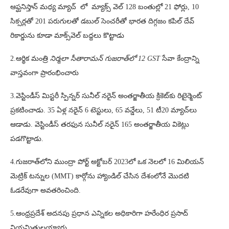
ఆఫ్ఘనిస్తాన్ మధ్య మ్యాచ్ లో మ్యాక్స్ వెల్ 128 బంతుల్లో 21 ఫోర్లు, 10
సిక్సర్లతో 201 పరుగులతో డబుల్ సెంచరీతో భారత దిగ్గజం కపిల్ దేవ్
రికార్డును కూడా మాక్స్‌వెల్ బద్దలు కొట్టాడు
2.ఆర్థిక మంత్రి
నిర్మలా సీతారామన్ గుజరాత్‌లో 12 GST
సేవా కేంద్రాన్ని
వాస్తవంగా ప్రారంభించారు
3.వెస్టిండీస్ మిస్టరీ స్పిన్నర్ సునీల్ నరైన్ అంతర్జాతీయ క్రికెట్‌కు రిటైర్మెంట్
ప్రకటించాడు. 35 ఏళ్ల నరైన్ 6 టెస్టులు, 65 వన్డేలు, 51 టీ20 మ్యాచ్‌లు
ఆడాడు. వెస్టిండీస్ తరఫున సునీల్ నరైన్ 165 అంతర్జాతీయ వికెట్లు
పడగొట్టాడు.
4.గుజరాత్‌లోని ముంద్రా పోర్ట్ అక్టోబర్ 2023లో ఒక నెలలో 16 మిలియన్
మెట్రిక్ టన్నుల (MMT) కార్గోను హ్యాండిల్ చేసిన దేశంలోనే మొదటి
ఓడరేవుగా అవతరించింది.
5.ఆంధ్రప్రదేశ్ అదనపు ప్రధాన ఎన్నికల అధికారిగా హరేంధిర ప్రసాద్
నియమితులయ్యారు.