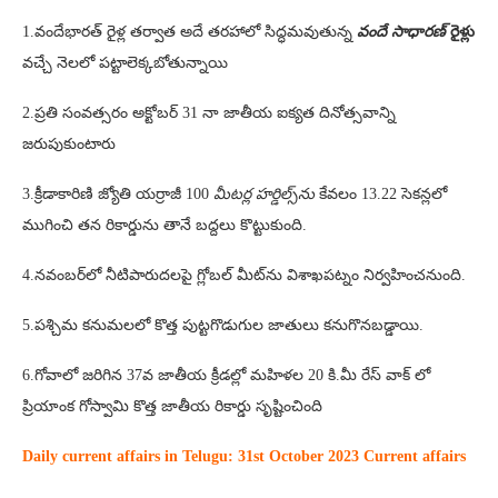
1.వందేభారత్‌ రైళ్ల తర్వాత అదే తరహాలో సిద్ధమవుతున్న
వందే సాధారణ్‌
రైళ్లు
వచ్చే నెలలో పట్టాలెక్కబోతున్నాయి
2.ప్రతి సంవత్సరం అక్టోబర్ 31 నా జాతీయ ఐక్యత దినోత్సవాన్ని
జరుపుకుంటారు
3.క్రీడాకారిణి జ్యోతి యర్రాజీ 100
మీటర్ల హర్డిల్స్‌ను
కేవలం 13.22 సెకన్లలో
ముగించి తన రికార్డును తానే బద్దలు కొట్టుకుంది.
4.నవంబర్‌లో నీటిపారుదలపై గ్లోబల్‌ మీట్‌ను విశాఖపట్నం నిర్వహించనుంది.
5.పశ్చిమ కనుమలలో కొత్త పుట్టగొడుగుల జాతులు కనుగొనబడ్డాయి.
6.గోవాలో జరిగిన 37వ జాతీయ క్రీడల్లో మహిళల 20 కి.మీ రేస్ వాక్ లో
ప్రియాంక గోస్వామి కొత్త జాతీయ రికార్డు సృష్టించింది
Daily current affairs in Telugu: 31st
October 2023 Current affairs