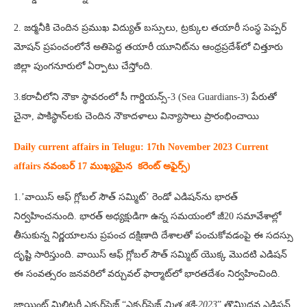
2. జర్మనీకి చెందిన ప్రముఖ విద్యుత్‌ బస్సులు, ట్రక్కుల తయారీ సంస్థ పెప్పర్‌
మోషన్‌ ప్రపంచంలోనే అతిపెద్ద తయారీ యూనిట్‌ను ఆంధ్రప్రదేశ్‌లో చిత్తూరు
జిల్లా పుంగనూరులో ఏర్పాటు చేస్తోంది.
3.కరాచీలోని నౌకా స్థావరంలో సీ గార్డియన్స్‌-3 (Sea Guardians-3) పేరుతో
చైనా, పాకిస్థాన్‌లకు చెందిన నౌకాదళాలు విన్యాసాలు ప్రారంభించాయి
Daily current affairs in Telugu: 17th
November 2023 Current
affairs నవంబర్ 17 ముఖ్యమైన కరెంట్ అఫైర్స్‌)
1.’వాయిస్ ఆఫ్ గ్లోబల్ సౌత్ సమ్మిట్’ రెండో ఎడిషన్‌ను భారత్
నిర్వహించనుంది. భారత్ అధ్యక్షుడిగా ఉన్న సమయంలో జీ20 సమావేశాల్లో
తీసుకున్న నిర్ణయాలను ప్రపంచ దక్షిణాది దేశాలతో పంచుకోవడంపై ఈ సదస్సు
దృష్టి సారిస్తుంది. వాయిస్ ఆఫ్ గ్లోబల్ సౌత్ సమ్మిట్ యొక్క మొదటి ఎడిషన్
ఈ సంవత్సరం జనవరిలో వర్చువల్ ఫార్మాట్‌లో భారతదేశం నిర్వహించింది.
జాయింట్ మిలిటరీ ఎక్సర్‌సైజ్ “ఎక్సర్‌సైజ్
మిత్ర శక్తి-2023
” తొమ్మిదవ ఎడిషన్