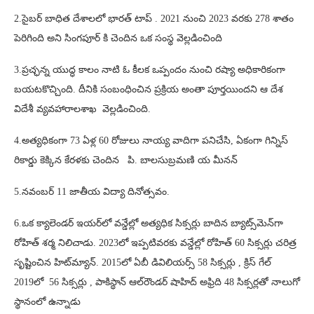
2.సైబర్ బాధిత దేశాలలో భారత్ టాప్ . 2021 నుంచి 2023 వరకు 278 శాతం
పెరిగింది అని సింగపూర్ కి చెందిన ఒక సంస్థ వెల్లడించింది
3.ప్రచ్ఛన్న యుద్ధ కాలం నాటి ఓ కీలక ఒప్పందం నుంచి రష్యా అధికారికంగా
బయటకొచ్చింది. దీనికి సంబంధించిన ప్రక్రియ అంతా పూర్తయిందని ఆ దేశ
విదేశీ వ్యవహారాలశాఖ వెల్లడించింది.
4.అత్యధికంగా 73 ఏళ్ల 60 రోజులు నాయ్య వాదిగా పనిచేసి, ఏకంగా గిన్నిస్
రికార్డు కెక్కిన కేరళకు చెందిన పి. బాలసుబ్రమణి య మీనన్
5.నవంబర్ 11 జాతీయ విద్యా దినోత్సవం.
6.ఒక క్యాలెండర్ ఇయర్‌లో వన్డేల్లో అత్యధిక సిక్సర్లు బాదిన బ్యాట్స్‌మెన్‌గా
రోహిత్ శర్మ నిలిచాడు. 2023లో ఇప్పటివరకు వన్డేల్లో రోహిత్ 60 సిక్సర్లు చరిత్ర
సృష్టించిన హిట్‌మ్యాన్. 2015లో ఏబీ డివిలియర్స్ 58 సిక్సర్లు , క్రిస్ గేల్
2019లో 56 సిక్సర్లు , పాకిస్థాన్ ఆల్‌రౌండర్ షాహిద్ అఫ్రిది 48 సిక్సర్లతో నాలుగో
స్థానంలో ఉన్నాడు