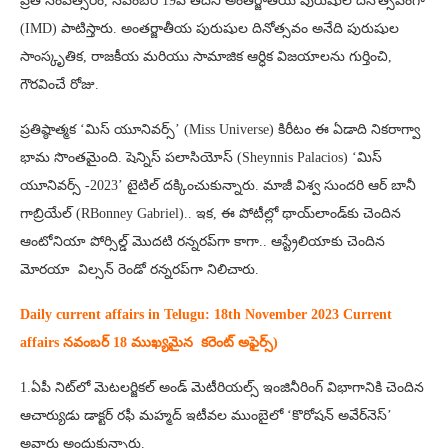
ప్రతి సంవత్సరం, నవంబర్ 19వ తేదీని అంతర్జాతీయ పురుషుల దినోత్సవంగా
(IMD) పాటిస్తారు. అంతర్జాతీయ పురుషుల దినోత్సవం అనేది పురుషుల
సాంస్కృతిక, రాజకీయ మరియు సామాజిక ఆర్ధిక విజయాలను గుర్తించి,
గౌరవించే రోజు.
ప్రతిష్ఠాత్మక ‘మిస్‌ యూనివర్స్‌’ (Miss Universe) కిరీటం ఈ ఏడాది నికరాగ్వా
భామ సొంతమైంది. షెన్నిస్ పలాసియోస్ (Sheynnis Palacios) ‘మిస్‌
యూనివర్స్‌ -2023’ టైటిల్‌ దక్కించుకున్నారు. మాజీ విశ్వ సుందరి ఆర్‌ బానీ
గాబ్రియేల్‌ (RBonney Gabriel).. ఇక, ఈ పోటీల్లో థాయ్‌లాండ్‌కు చెందిన
ఆంటోనియా పోర్సిల్డ్ మొదటి రన్నరప్‌గా కాగా.. ఆస్ట్రేలియాకు చెందిన
మోరయా విల్సన్ రెండో రన్నరప్‌గా నిలిచారు.
Daily current affairs in Telugu: 18th
November 2023 Current
affairs నవంబర్ 18 ముఖ్యమైన కరెంట్ అఫైర్స్‌)
1.ఏపీ నిట్‌లో మెటలర్జికల్‌ అండ్‌ మెటీరియల్స్‌ ఇంజినీరింగ్‌ విభాగానికి చెందిన
ఆచార్యుడు డాక్టర్‌ రఫీ మహ్మద్‌ ఇటీవల ముంబైలో ‘కొరోషన్‌ అవేర్‌నెస్‌’
అవార్డు అందుకున్నారు.