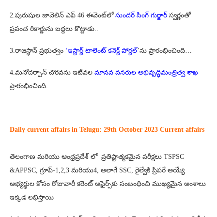
2.పురుషుల జావెలిన్ ఎఫ్ 46 ఈవెంట్‌లో
సుందర్ సింగ్ గుర్జార్
స్వర్ణంతో
ప్రపంచ రికార్డును బద్దలు కొట్టాడు..
3.రాజస్థాన్ ప్రభుత్వం
‘ఇస్టార్ట్ టాలెంట్ కనెక్ట్ పోర్టల్
’ను ప్రారంభించింది…
4.మనోదర్పాన్ చొరవను ఇటీవల
మానవ వనరుల అభివృద్ధిమంత్రిత్వ శాఖ
ప్రారంభించింది.
Daily current affairs in Telugu:
29th October 2023 Current affairs
తెలంగాణ మరియు ఆంధ్రప్రదేశ్ లో ప్రతిష్టాత్మకమైన పరీక్షలు TSPSC
&APPSC, గ్రూప్-1,2,3 మరియు4, అలాగే SSC, రైల్వేకి ప్రిపరే అయ్యే
అభ్యర్థుల కోసం రోజువారీ కరెంట్ అఫైర్స్‌కు సంబంధించి ముఖ్యమైన అంశాలు
ఇక్కడ లభిస్తాయి