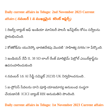
Daily current affairs in Telugu: 2nd
November 2023 Current
affairs ( నవంబర్ 1 వ ముఖ్యమైన కరెంట్ అఫైర్స్‌)
1.రిజర్వ్ బ్యాంక్ ఆఫ్ ఇండియా మానిటరీ పాలసీ ఇన్‌సైట్‌ల కోసం సర్వేలను
ప్రారంభించింది.
2.కోజికోడ్‌ను యునెస్కో భారతదేశపు మొదటి ‘సాహిత్య నగరం’గా పేర్కొంది.
3.ఇండియన్ నేవీ IL 38 SD లాంగ్ రేంజ్ మారిటైమ్ పెట్రోల్ ఎయిర్‌క్రాఫ్ట్‌ను
ఉపసంహరించుకుంది
4.నవంబర్ 1న AI సేఫ్టీ సమ్మిట్ 2023ని UK నిర్వహించనుంది..
5.ఐ-ప్రోసెస్ సేవలను దాని పూర్తి-యాజమాన్య అనుబంధ సంస్థగా
చేయడానికి ICICI బ్యాంక్ RBI అనుమతిని పొందింది.
Daily current affairs in Telugu: 1st
November 2023 Current affairs