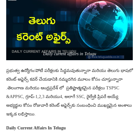
Daily current affairs in Telugu
ప్రభుత్వ ఉద్యోగం/పోటీ పరీక్షలకు సిద్ధమవుతున్నారా మరియు తెలుగు భాషలో
కరెంట్ అఫైర్స్ కవర్ చేయడానికి నమ్మదగిన మూలం కోసం చూస్తున్నారా
.తెలంగాణ మరియు ఆంధ్రప్రదేశ్ లో ప్రతిష్టాత్మకమైన పరీక్షలు TSPSC
&APPSC, గ్రూప్-1,2,3 మరియు4, అలాగే SSC, రైల్వేకి ప్రిపరే అయ్యే
అభ్యర్థుల కోసం రోజువారీ కరెంట్ అఫైర్స్‌కు సంబంధించి ముఖ్యమైన అంశాలు
ఇక్కడ లభిస్తాయి.
Daily Current Affairs In Telugu