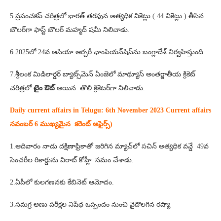
5.ప్రపంచకప్ చరిత్రలో భారత్ తరఫున అత్యధిక వికెట్లు ( 44 వికెట్లు ) తీసిన
బౌలర్‌గా ఫాస్ట్ బౌలర్ మహ్మద్ షమీ నిలిచాడు.
6.2025లో 24వ ఆసియా ఆర్చరీ ఛాంపియన్‌షిప్‌ను బంగ్లాదేశ్ నిర్వహిస్తుంది .
7.శ్రీలంక మిడిలార్డర్ బ్యాట్స్‌మెన్ ఏంజెలో మాథ్యూస్ అంతర్జాతీయ క్రికెట్
చరిత్రలో
టైం ఔట్
అయిన తొలి క్రికెటర్‌గా నిలిచాడు.
Daily current affairs in Telugu: 6th
November 2023 Current affairs
నవంబర్ 6 ముఖ్యమైన కరెంట్ అఫైర్స్‌)
1.ఆదివారం నాడు దక్షిణాఫ్రికాతో జరిగిన మ్యాచ్‌లో సచిన్ అత్యధిక వన్డే 49వ
సెంచరీల రికార్డును విరాట్ కోహ్లీ సమం చేశాడు.
2.ఏపీలో కులగణనకు కేబినెట్ ఆమోదం.
3.సమగ్ర అణు పరీక్షల నిషేధ ఒప్పందం నుంచి వైదొలగిన రష్యా