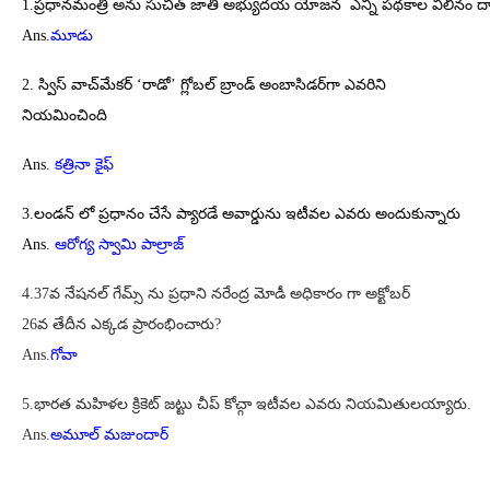
1.ప్రధానమంత్రి అను సుచిత్ జాతి అభ్యుదయ యోజన ఎన్ని పథకాల విలీనం ద
Ans.
మూడు
2. స్విస్ వాచ్‌మేకర్ ‘రాడో’ గ్లోబల్ బ్రాండ్ అంబాసిడర్‌గా ఎవరిని
నియమించింది
Ans.
కత్రినా కైఫ్‌
3.లండన్ లో ప్రధానం చేసే ప్యారడే అవార్డును ఇటీవల ఎవరు అందుకున్నారు
Ans.
ఆరోగ్య స్వామి పాల్రాజ్
4.37వ నేషనల్ గేమ్స్ ను ప్రధాని నరేంద్ర మోడీ అధికారం గా అక్టోబర్
26వ తేదీన ఎక్కడ ప్రారంభించారు?
Ans.
గోవా
5.భారత మహిళల క్రికెట్ జట్టు చీప్ కోచ్గా ఇటీవల ఎవరు నియమితులయ్యారు.
Ans.
అమూల్ మజుందార్