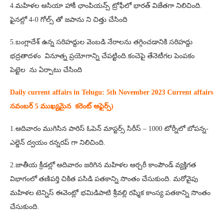
4.మహిళల ఆసియా హాకీ ఛాంపియన్స్ ట్రోఫీలో భారత్ విజేతగా నిలిచింది.
ఫైనల్లో 4-0 గోల్స్ తో జపాను ని చిత్తు చేసింది
5.బంగ్లాదేశ్ ఉన్న సరిహద్దుల వెంబడి నేరాలను తగ్గించడానికి సరిహద్దు
భద్రతాదళం వినూత్న ప్రయోగాన్ని చేపట్టింది.కంచెపై తేనెటీగల పెంపకం
పెట్టెల ను ఏర్పాటు చేసింది
Daily current affairs in Telugu: 5th
November 2023 Current affairs
నవంబర్ 5 ముఖ్యమైన కరెంట్ అఫైర్స్‌)
1.ఆదివారం ముగిసిన పారిస్ ఓపెన్ మాస్టర్స్ సిరీస్ – 1000 టోర్నీలో బోపన్న-
ఎల్డెన్ ద్వయం రన్నరప్ గా నిలిచింది.
2.జాతీయ క్రీడల్లో ఆదివారం జరిగిన మహిళల ఆర్చరీ కాంపౌండ్ వ్యక్తిగత
విభాగంలో తణిపర్తి చికిత పసిడి పతకాన్ని సొంతం చేసుకుంది. మరోవైపు
మహిళల టెన్నిస్ ఈవెంట్లో భమిడిపాటి శ్రీవల్లి రష్మిక కాంస్య పతకాన్ని సొంతం
చేసుకుంది.