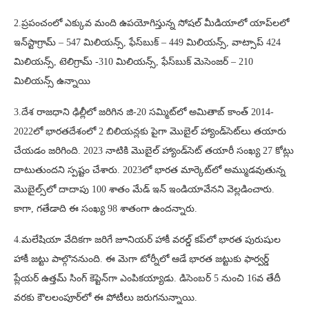
2.ప్రపంచంలో ఎక్కువ మంది ఉపయోగిస్తున్న సోషల్‌ మీడియాలో యాప్‌లలో
ఇన్‌స్టాగ్రామ్ – 547 మిలియన్స్, ఫేస్‌బుక్ – 449 మిలియన్స్, వాట్సాప్‌ 424
మిలియన్స్, టెలిగ్రామ్ -310 మిలియన్స్, ఫేస్‌బుక్ మెసెంజర్ – 210
మిలియన్స్ ఉన్నాయి
3.దేశ రాజధాని ఢిల్లీలో జరిగిన జి-20 సమ్మిట్‌లో అమితాబ్ కాంత్ 2014-
2022లో భారతదేశంలో 2 బిలియన్లకు పైగా మొబైల్ హ్యాండ్‌సెట్‌లు తయారు
చేయడం జరిగింది. 2023 నాటికి మొబైల్ హ్యాండ్‌సెట్ తయారీ సంఖ్య 27 కోట్లు
దాటుతుందని స్పష్టం చేశారు. 2023లో భారత మార్కెట్‌లో అమ్ముడవుతున్న
మొబైల్స్‌లో దాదాపు 100 శాతం మేడ్ ఇన్ ఇండియావేనని వెల్లడించారు.
కాగా, గతేడాది ఈ సంఖ్య 98 శాతంగా ఉందన్నారు.
4.మ‌లేషియా వేదిక‌గా జ‌రిగే జూనియ‌ర్ హాకీ వ‌రల్డ్ క‌ప్‌లో భార‌త పురుషుల
హాకీ జ‌ట్టు పాల్గొన‌నుంది. ఈ మెగా టోర్నీలో ఆడే భార‌త జ‌ట్టుకు ఫార్వ‌ర్డ్
ప్లేయ‌ర్ ఉత్త‌మ్ సింగ్ కెప్టెన్‌గా ఎంపిక‌య్యాడు. డిసెంబ‌ర్ 5 నుంచి 16వ తేదీ
వ‌ర‌కు కౌలలంపూర్‌లో ఈ పోటీలు జ‌రుగ‌నున్నాయి.