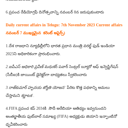
6.ప్రపంచ రేడియోగ్రఫీ దినోత్సవాన్ని నవంబర్ 8న జరుపుకుంటారు
Daily current affairs in Telugu: 7th
November 2023 Current affairs
నవంబర్ 7 ముఖ్యమైన కరెంట్ అఫైర్స్‌)
1.దేశ రాజధాని న్యూఢిల్లీలోని భారత ప్రధాన మంత్రి వరల్డ్ ఫుడ్ ఇండియా
2023ని అధికారికంగా ప్రారంభించారు.
2.ఐపీఎస్ అధికారి ప్రవీణ్
మధుకర్ పవార్ సెంట్రల్ బ్యూరో ఆఫ్ ఇన్వెస్టిగేషన్
(సీబీఐ)కి జాయింట్ డైరెక్టర్‌గా బాధ్యతలు స్వీకరించారు
3.రాజ్‌కుమార్‌ హృదయ జ్యోతి యోజన
‘ పేరిట కొత్త పథకాన్ని అమలు
చేస్తామని
కర్ణాటక
.
4.FIFA ప్రపంచ కప్ 2034కి సౌదీ అరేబియా ఆతిథ్యం ఇవ్వనుందని
అంతర్జాతీయ ఫుట్‌బాల్ సమాఖ్య (FIFA) అధ్యక్షుడు జియాని ఇన్ఫాంటినో
ధృవీకరించారు