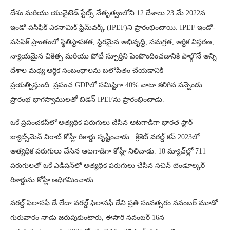
దేశం మరియు యునైటెడ్ స్టేట్స్ నేతృత్వంలోని 12 దేశాలు 23 మే 2022న
ఇండో-పసిఫిక్ ఎకనామిక్ ఫ్రేమ్‌వర్క్ (IPEF)ని ప్రారంభించాయి. IPEF ఇండో-
పసిఫిక్ ప్రాంతంలో స్థితిస్థాపకత, స్థిరమైన అభివృద్ధి, సమగ్రత, ఆర్థిక విస్తరణ,
న్యాయమైన చికిత్స మరియు పోటీ స్ఫూర్తిని పెంపొందించడానికి పాల్గొనే అన్ని
దేశాల మధ్య ఆర్థిక సంబంధాలను బలోపేతం చేయడానికి
ప్రయత్నిస్తుంది. ప్రపంచ GDPలో సమిష్టిగా 40% వాటా కలిగిన పన్నెండు
ప్రారంభ భాగస్వాములతో బిడెన్ IPEFను ప్రారంభించాడు.
ఒకే ప్రపంచకప్‌లో అత్యధిక పరుగులు చేసిన ఆటగాడిగా భారత స్టార్
బ్యాట్స్‌మెన్ విరాట్ కోహ్లీ రికార్డు సృష్టించాడు. క్రికెట్ వరల్డ్ కప్ 2023లో
అత్యధిక పరుగులు చేసిన ఆటగాడిగా కోహ్లీ నిలిచాడు. 10 మ్యాచ్‌ల్లో 711
పరుగులతో ఒకే ఎడిషన్‌లో అత్యధిక పరుగులు చేసిన సచిన్ టెండూల్కర్
రికార్డును కోహ్లీ అధిగమించాడు.
వరల్డ్ ఫిలాసఫీ డే లేదా వరల్డ్ ఫిలాసఫీ డేని ప్రతి సంవత్సరం నవంబర్ మూడో
గురువారం నాడు జరుపుకుంటారు, ఈసారి నవంబర్ 16న