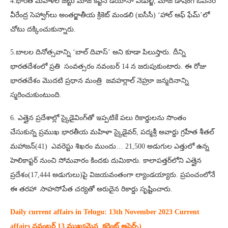
4.భారత మహిళల జట్టు మాజీ కెప్టెన్‌ డయానా ఎడుల్జీ, మాజీ డాషింగ్‌ ఓపెనర్‌
వీరేంద్ర సెహ్వాగ్‌లు అంతర్జాతీయ క్రికెట్‌ మండలి (ఐసీసీ) ‘హాల్‌ ఆఫ్‌ ఫేమ్‌’లో
చోటు దక్కించుకున్నారు.
5.బాలల దినోత్సవాన్ని ‘బాల్ దివాస్’ అని కూడా పిలుస్తారు. దీన్ని
భారతదేశంలో ప్రతి సంవత్సరం నవంబర్ 14 న జరుపుకుంటారు. ఈ రోజు
భారతదేశం మొదటి ప్రధాన మంత్రి జవహర్లాల్ నెహ్రూ జన్మదినాన్ని
స్మరించుకుంటుంది.
6. ఎత్తైన ప్రదేశాల్లో స్కైడైవింగ్‌తో ఇప్పటికే పలు రికార్డులను సొంతం
చేసుకున్న ప్రముఖ భారతీయ మహిళా స్కైడైవర్‌, పద్మశ్రీ అవార్డు గ్రహీత శీతల్‌
మహాజన్‌(41) ఎవరెస్టు శిఖరం ముందు… 21,500 అడుగుల ఎత్తులో ఉన్న
హెలికాప్టర్‌ నుంచి సోమవారం కిందకు దుమికారు. కాలాపత్తర్‌లోని ఎత్తైన
ప్రదేశం(17,444 అడుగులు)పై విజయవంతంగా ల్యాండయ్యారు. ప్రపంచంలోనే
ఈ తరహా సాహసోపేత చర్యతో అరుదైన రికార్డు సృష్టించారు.
Daily current affairs in Telugu: 13th
November 2023 Current
affairs నవంబర్ 13 ముఖ్యమైన కరెంట్ అఫైర్స్‌)