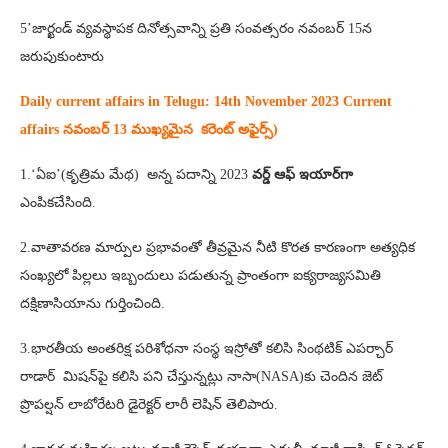
5’జార్ఖండ్ వ్యవస్థాపక దినోత్సవాన్ని ప్రతి సంవత్సరం నవంబర్ 15న
జరుపుకుంటారు
Daily current affairs in Telugu: 14th
November 2023 Current
affairs నవంబర్ 13 ముఖ్యమైన కరెంట్ అఫైర్స్‌)
1.‘ఏఐ’(కృత్రిమ మేథ) అన్న పదాన్ని 2023
వర్డ్‌ ఆఫ్‌ ఇయార్‌గా
ఎంపికచేసింది.
2.వాతావరణ మార్పుల ప్రభావంతో తీవ్రమైన నీటి కొరత కారణంగా అత్యధిక
సంఖ్యలో పిల్లలు ఇబ్బందులు పడుతున్న ప్రాంతంగా ఐక్యరాజ్యసమితి
దక్షిణాసియాను గుర్తించింది.
3.భారతీయ అంతరిక్ష పరిశోధనా సంస్థ ఇస్రోతో కలిసి సింథటిక్‌ ఎపర్చార్‌
రాడార్‌ మిషన్‌పై కలిసి పని చేస్తున్నట్లు నాసా(NASA)కు చెందిన జెట్‌
ప్రొపల్షన్‌ లాబోరేటరి డైరెక్టర్‌ లారీ లెషిన్‌ తెలిపారు.