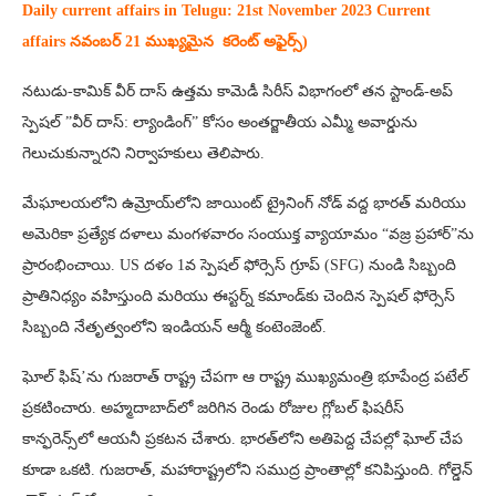
Daily current affairs in Telugu: 21st
November 2023 Current
affairs నవంబర్ 21 ముఖ్యమైన కరెంట్ అఫైర్స్‌)
నటుడు-కామిక్ వీర్ దాస్ ఉత్తమ కామెడీ సిరీస్ విభాగంలో తన స్టాండ్-అప్
స్పెషల్ ”వీర్ దాస్: ల్యాండింగ్” కోసం అంతర్జాతీయ ఎమ్మీ అవార్డును
గెలుచుకున్నారని నిర్వాహకులు తెలిపారు.
మేఘాలయలోని ఉమ్రోయ్‌లోని జాయింట్ ట్రైనింగ్ నోడ్ వద్ద భారత్ మరియు
అమెరికా ప్రత్యేక దళాలు మంగళవారం సంయుక్త వ్యాయామం “వజ్ర ప్రహార్”ను
ప్రారంభించాయి.
US దళం 1వ స్పెషల్ ఫోర్సెస్ గ్రూప్ (SFG) నుండి సిబ్బంది
ప్రాతినిధ్యం వహిస్తుంది మరియు ఈస్టర్న్ కమాండ్‌కు చెందిన స్పెషల్ ఫోర్సెస్
సిబ్బంది నేతృత్వంలోని ఇండియన్ ఆర్మీ కంటెంజెంట్.
ఘోల్‌ ఫిష్’ను గుజరాత్ రాష్ట్ర చేపగా ఆ రాష్ట్ర ముఖ్యమంత్రి భూపేంద్ర పటేల్
ప్రకటించారు. అహ్మదాబాద్‌లో జరిగిన రెండు రోజుల గ్లోబల్ ఫిషరీస్
కాన్ఫరెన్స్‌లో ఆయనీ ప్రకటన చేశారు. భారత్‌లోని అతిపెద్ద చేపల్లో ఘోల్ చేప
కూడా ఒకటి. గుజరాత్, మహారాష్ట్రలోని సముద్ర ప్రాంతాల్లో కనిపిస్తుంది. గోల్డెన్