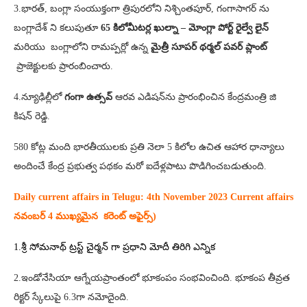
3.భారత్, బంగ్లా సంయుక్తంగా త్రిపురలోని నిశ్చింతపూర్, గంగాసాగర్ ను
బంగ్లాదేశ్ ని కలుపుతూ
65 కిలోమీటర్ల ఖుల్నా – మోంగ్లా పోర్ట్ రైల్వే లైన్
మరియు బంగ్లాలోని రామప్పర్లో ఉన్న
మైత్రీ సూపర్ థర్మల్ పవర్ ప్లాంట్
ప్రాజెక్టులకు ప్రారంబించారు.
4.న్యూఢిల్లీలో
గంగా ఉత్సవ్
ఆరవ ఎడిషన్‌ను ప్రారంభించిన కేంద్ర
మంత్రి జి
కిషన్ రెడ్డి.
580 కోట్ల మంది భారతీయులకు ప్రతి నెలా 5 కిలోల ఉచిత ఆహార ధాన్యాలు
అందించే కేంద్ర ప్రభుత్వ పథకం మరో ఐదేళ్లపాటు పొడిగించబడుతుంది.
Daily current affairs in Telugu: 4th
November 2023 Current affairs
నవంబర్ 4 ముఖ్యమైన కరెంట్ అఫైర్స్‌)
1.శ్రీ సోమనాథ్ ట్రస్ట్ చైర్మన్ గా ప్రధాని మోదీ తిరిగి ఎన్నిక
2.ఇండోనేసియా ఆగ్నేయప్రాంతంలో భూకంపం సంభవించింది. భూకంప తీవ్రత
రిక్టర్ స్కేలుపై 6.3గా నమోదైంది.