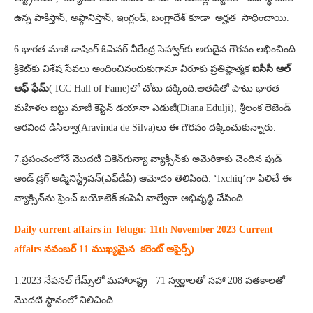
ఉన్న పాకిస్తాన్‌, అఫ్గానిస్తాన్‌, ఇంగ్లండ్‌, బంగ్లాదేశ్‌ కూడా అర్హత సాధించాయి.
6.భార‌త మాజీ డాషింగ్ ఓపెన‌ర్ వీరేంద్ర సెహ్వాగ్‌కు అరుదైన గౌర‌వం ల‌భించింది.
క్రికెట్‌కు విశేష సేవ‌లు అందించినందుకుగానూ వీరూకు ప్ర‌తిష్ఠాత్మ‌క‌
ఐసీసీ ఆల్
ఆఫ్ ఫేమ్‌
( ICC Hall of Fame)లో చోటు ద‌క్కింది.అత‌డితో పాటు భార‌త
మ‌హిళ‌ల జ‌ట్టు మాజీ కెప్టెన్ డ‌యానా ఎడుజీ(Diana Edulji), శ్రీ‌లంక లెజెండ్
అర‌వింద డిసిల్వా(Aravinda de Silva)లు ఈ గౌర‌వం ద‌క్కించుకున్నారు.
7.ప్రపంచంలోనే మొదటి చికెన్‌గున్యా వ్యాక్సిన్‌కు అమెరికాకు చెందిన ఫుడ్‌
అండ్‌ డ్రగ్‌ అడ్మినిస్ట్రేషన్‌(ఎఫ్‌డీఏ) ఆమోదం తెలిపింది. ‘Ixchiq’గా పిలిచే ఈ
వ్యాక్సిన్‌ను ఫ్రెంచ్‌ బయోటెక్‌ కంపెనీ వాల్వేనా అభివృద్ధి చేసింది.
Daily current affairs in Telugu: 11th
November 2023 Current
affairs నవంబర్ 11 ముఖ్యమైన కరెంట్ అఫైర్స్‌)
1.2023 నేషనల్ గేమ్స్‌లో మహారాష్ట్ర 71 స్వర్ణాలతో సహా 208 పతకాలతో
మొదటి స్థానంలో నిలిచింది.