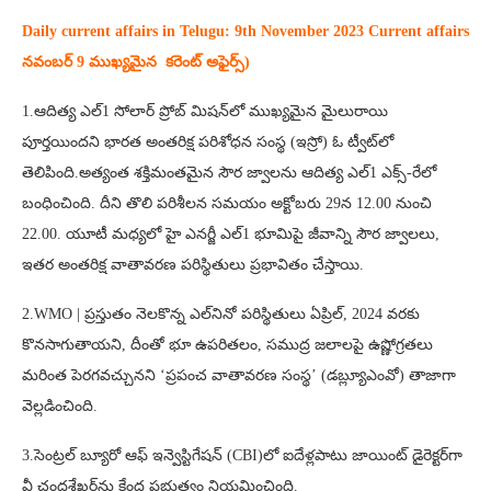
Daily current affairs in Telugu: 9th
November 2023 Current affairs
నవంబర్ 9 ముఖ్యమైన కరెంట్ అఫైర్స్‌)
1.ఆదిత్య ఎల్‌1 సోలార్‌ ప్రోబ్‌ మిషన్‌లో ముఖ్యమైన మైలురాయి
పూర్తయిందని భారత అంతరిక్ష పరిశోధన సంస్థ (ఇస్రో) ఓ ట్వీట్‌లో
తెలిపింది.అత్యంత శక్తిమంతమైన సౌర జ్వాలను ఆదిత్య ఎల్‌1 ఎక్స్‌-రేలో
బంధించింది. దీని తొలి పరిశీలన సమయం అక్టోబరు 29న 12.00 నుంచి
22.00. యూటీ మధ్యలో హై ఎనర్జీ ఎల్‌1 భూమిపై జీవాన్ని సౌర జ్వాలలు,
ఇతర అంతరిక్ష వాతావరణ పరిస్థితులు ప్రభావితం చేస్తాయి.
2.WMO | ప్రస్తుతం నెలకొన్న ఎల్‌నినో పరిస్థితులు ఏప్రిల్‌, 2024 వరకు
కొనసాగుతాయని, దీంతో భూ ఉపరితలం, సముద్ర జలాలపై ఉష్ణోగ్రతలు
మరింత పెరగవచ్చునని ‘ప్రపంచ వాతావరణ సంస్థ’ (డబ్ల్యూఎంవో) తాజాగా
వెల్లడించింది.
3.సెంట్రల్ బ్యూరో ఆఫ్ ఇన్వెస్టిగేషన్ (CBI)లో ఐదేళ్లపాటు జాయింట్ డైరెక్టర్‌గా
వీ చంద్రశేఖర్‌ను కేంద్ర ప్రభుత్వం నియమించింది.