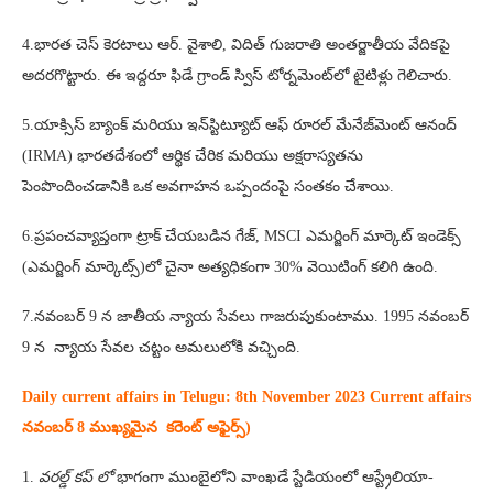
4.భారత చెస్‌ కెరటాలు ఆర్‌. వైశాలి, విదిత్‌ గుజరాతి అంతర్జాతీయ వేదికపై
అదరగొట్టారు. ఈ ఇద్దరూ ఫిడే గ్రాండ్‌ స్విస్‌ టోర్నమెంట్‌లో టైటిళ్లు గెలిచారు.
5.యాక్సిస్ బ్యాంక్ మరియు ఇన్‌స్టిట్యూట్ ఆఫ్ రూరల్ మేనేజ్‌మెంట్ ఆనంద్
(IRMA) భారతదేశంలో ఆర్థిక చేరిక మరియు అక్షరాస్యతను
పెంపొందించడానికి ఒక అవగాహన ఒప్పందంపై సంతకం చేశాయి.
6.ప్రపంచవ్యాప్తంగా ట్రాక్ చేయబడిన గేజ్, MSCI ఎమర్జింగ్ మార్కెట్ ఇండెక్స్
(ఎమర్జింగ్ మార్కెట్స్)లో చైనా అత్యధికంగా 30% వెయిటింగ్ కలిగి ఉంది.
7.నవంబర్ 9 న జాతీయ న్యాయ సేవలు గాజరుపుకుంటాము. 1995 నవంబర్
9 న న్యాయ సేవల చట్టం అమలులోకి వచ్చింది.
Daily current affairs in Telugu: 8th
November 2023 Current affairs
నవంబర్ 8 ముఖ్యమైన కరెంట్ అఫైర్స్‌)
1.
వరల్డ్ కప్ లో
భాగంగా ముంబైలోని వాంఖడే స్టేడియంలో ఆస్ట్రేలియా-