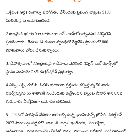
1.శ్రీలంక ఆర్థిక రంగాన్ని బలోపేతం చేసేందుకు ప్రపంచ బ్యాంకు $150
మిలియన్లను ఆమోదించింది.
2.బలమైన
భూకంపాల కారణంగా ఐస్‌లాండ్‌లో
అత్యవసర పరిస్థితిని
ప్రకటించారు. కేవలం 14 గంటల వ్యవధిలో రెక్జానెస్‌ ప్రాంతంలో 800
భూకంపాలు చోటు చేసుకున్నాయి.
3. దీపోత్సవంలో
22లక్షలకుపైగా
దీపాలు వెలిగించి గిన్నిస్ బుక్ రికార్డ్స్​లో
స్థానం సంపాదించింది ఉత్తర్​ప్రదేశ్ ప్రభుత్వం.
4.ఎస్సీ, ఎస్టీ, ఈబీసీ, ఓబీసీ కులాలకు ప్రస్తుతం కల్పిస్తున్న 50 శాతం
రిజర్వేషన్లను 65 శాతానికి పెంచేందుకు ఉద్దేశించిన బిల్లుకు బీహార్‌ శాసనసభ
గురువారం ఏకగ్రీవంగా ఆమోదం తెలిపింది.
5. 2025లో పాకిస్తాన్‌ వేదికగా జరగాల్సి ఉన్న ఛాంపియన్స్‌ ట్రోఫీకి వరల్డ్‌ కప్‌
2023 పాయింట్ల పట్టికలో టాప్‌ -8 జట్లు ఇండియా, సౌతాఫ్రికా,
ఆస్ట్రేలియా, న్యూజిలాండ్‌ల వీటితో పాటు పాయింట్ల పట్టికలో ఐదో స్థానంలో