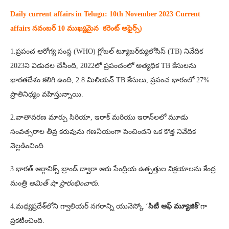
Daily current affairs in Telugu: 10th
November 2023 Current
affairs నవంబర్ 10 ముఖ్యమైన కరెంట్ అఫైర్స్‌)
1.ప్రపంచ ఆరోగ్య సంస్థ (WHO) గ్లోబల్ ట్యూబర్‌క్యులోసిస్ (TB) నివేదిక
2023ని విడుదల చేసింది, 2022లో ప్రపంచంలో అత్యధిక TB కేసులను
భారతదేశం కలిగి ఉంది, 2.8 మిలియన్ TB కేసులు, ప్రపంచ భారంలో 27%
ప్రాతినిధ్యం వహిస్తున్నాయి.
2.వాతావరణ మార్పు సిరియా, ఇరాక్ మరియు ఇరాన్‌లలో మూడు
సంవత్సరాల తీవ్ర కరువును గణనీయంగా పెంచిందని ఒక కొత్త నివేదిక
వెల్లడించింది.
3.భారత్‌ ఆర్గానిక్స్ బ్రాండ్‌ ద్వారా ఆరు సేంద్రియ ఉత్పత్తుల విక్రయాలను కేంద్ర
మంత్రి
అమిత్‌ షా ప్రారంభించారు
.
4.మధ్యప్రదేశ్‌లోని గ్వాలియర్ నగరాన్ని యునెస్కో ‘
సిటీ ఆఫ్ మ్యూజిక్’
గా
ప్రకటించింది.