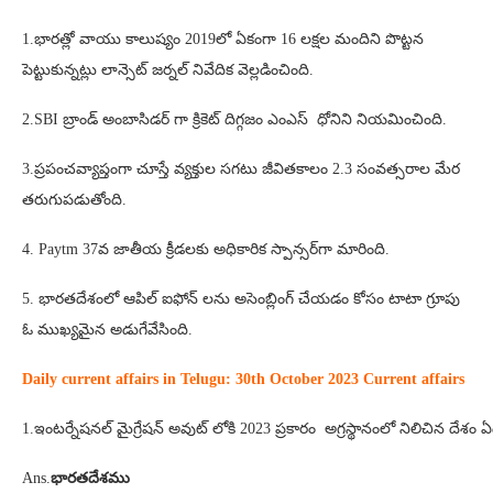
1.భారత్లో వాయు కాలుష్యం 2019లో ఏకంగా 16 లక్షల మందిని పొట్టన
పెట్టుకున్నట్లు లాన్సెట్ జర్నల్ నివేదిక వెల్లడించింది.
2.SBI బ్రాండ్ అంబాసిడర్ గా క్రికెట్ దిగ్గజం ఎంఎస్ ధోనిని నియమించింది.
3.ప్రపంచవ్యాప్తంగా చూస్తే వ్యక్తుల సగటు జీవితకాలం 2.3 సంవత్సరాల మేర
తరుగుపడుతోంది.
4. Paytm 37వ జాతీయ క్రీడలకు అధికారిక స్పాన్సర్‌గా మారింది.
5. భారతదేశంలో ఆపిల్ ఐఫోన్ లను అసెంబ్లింగ్ చేయడం కోసం టాటా గ్రూపు
ఓ ముఖ్యమైన అడుగేవేసింది.
Daily current affairs in Telugu: 30
th October 2023 Current affairs
1.ఇంటర్నేషనల్ మైగ్రేషన్ అవుట్ లోకి 2023 ప్రకారం అగ్రస్థానంలో నిలిచిన దేశం ఏ
Ans.
భారతదేశము