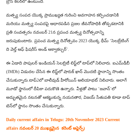
బ్రౌన్ కలర్‌లో ఉంటుంది.
మత్స్య సంపద యొక్క ప్రాముఖ్యత గురించి అవగాహన కల్పించడానికి
మరియు మత్స్య సంపదపై ఆధారపడిన ప్రజల జీవనోపాధికి తోడ్పడటానికి
ప్రతి సంవత్సరం నవంబర్ 21న ప్రపంచ మత్స్య దినోత్సవాన్ని
జరుపుకుంటారు. ప్రపంచ మత్స్య దినోత్సవం 2023 యొక్క థీమ్ ‘సెలబ్రేటింగ్
ది వెల్త్ ఆఫ్ ఫిషరీస్ అండ్ ఆక్వాకల్చర్’.
ఈ ఏడాది పాపులర్‌ ఇండియన్‌ సెలబ్రిటీ లిస్ట్‌లో టాప్‌లో నిలిచారు. ఐఎమ్‌డీబీ
(IMDb) విడుదల చేసిన ఈ లిస్ట్‌లో షారుక్‌ ఖాన్‌ మొదటి స్థానాన్ని సొంతం
చేసుకున్నారు.టాప్2లో బాలీవుడ్ హీరోయిన్‌ అలియాభట్‌ నిలిచారు. అలాగే
మూడో స్థానంలో దీపికా పదుకొణె ఉన్నారు. వీళ్లతో పాటు ‘జవాన్‌’లో
అద్భుతమైన నటనతో ఆకట్టుకున్న నయనతార, విజయ్‌ సేతుపతి కూడా టాప్
టెన్‌లో స్థానం సొంతం చేసుకున్నారు.
Daily current affairs in Telugu: 20th
November 2023 Current
affairs నవంబర్ 20 ముఖ్యమైన కరెంట్ అఫైర్స్‌)