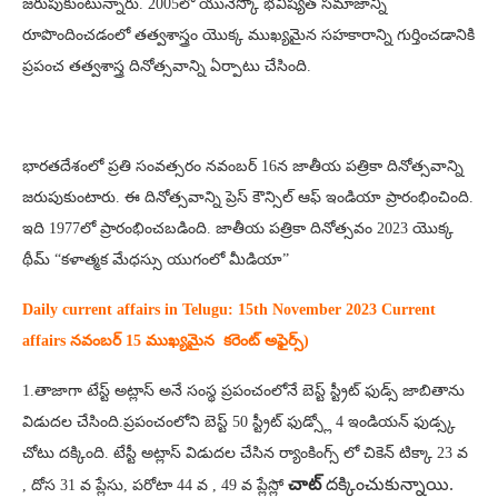
జరుపుకుంటున్నారు. 2005లో యునెస్కో భవిష్యత్ సమాజాన్ని
రూపొందించడంలో తత్వశాస్త్రం యొక్క ముఖ్యమైన సహకారాన్ని గుర్తించడానికి
ప్రపంచ తత్వశాస్త్ర దినోత్సవాన్ని ఏర్పాటు చేసింది.
భారతదేశంలో ప్రతి సంవత్సరం నవంబర్ 16న జాతీయ పత్రికా దినోత్సవాన్ని
జరుపుకుంటారు. ఈ దినోత్సవాన్ని ప్రెస్ కౌన్సిల్ ఆఫ్ ఇండియా ప్రారంభించింది.
ఇది 1977లో ప్రారంభించబడింది. జాతీయ పత్రికా దినోత్సవం 2023 యొక్క
థీమ్ “కళాత్మక మేధస్సు యుగంలో మీడియా”
Daily current affairs in Telugu: 15th
November 2023 Current
affairs నవంబర్ 15 ముఖ్యమైన కరెంట్ అఫైర్స్‌)
1.తాజాగా టేస్ట్‌ అట్లాస్‌ అనే సంస్థ ప్రపంచంలోనే బెస్ట్ స్ట్రీట్ ఫుడ్స్‌ జాబితాను
విడుదల చేసింది.ప్రపంచంలోని బెస్ట్ 50 స్ట్రీట్ ఫుడ్స్లో 4 ఇండియన్ ఫుడ్స్క
చోటు దక్కింది. టేస్టీ అట్లాస్ విడుదల చేసిన ర్యాంకింగ్స్ లో చికెన్ టిక్కా 23 వ
చాట్
దక్కించుకున్నాయి.
, దోస 31 వ ప్లేసు, పరోటా 44 వ , 49 వ ప్లేస్లో