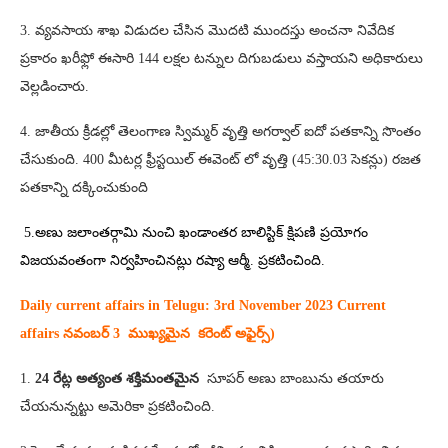
3. వ్యవసాయ శాఖ విడుదల చేసిన మొదటి ముందస్తు అంచనా నివేదిక
ప్రకారం ఖరీఫ్లో ఈసారి 144 లక్షల టన్నుల దిగుబడులు వస్తాయని అధికారులు
వెల్లడించారు.
4. జాతీయ క్రీడల్లో తెలంగాణ స్విమ్మర్ వృత్తి అగర్వాల్ ఐదో పతకాన్ని సొంతం
చేసుకుంది. 400 మీటర్ల ఫ్రీస్టయిల్ ఈవెంట్ లో వృత్తి (45:30.03 సెకన్లు) రజత
పతకాన్ని దక్కించుకుంది
5.అణు జలాంతర్గామి నుంచి ఖండాంతర బాలిస్టిక్ క్షిపణి ప్రయోగం
విజయవంతంగా నిర్వహించినట్లు రష్యా ఆర్మీ. ప్రకటించింది.
Daily current affairs in Telugu: 3rd
November 2023 Current
affairs నవంబర్ 3 ముఖ్యమైన కరెంట్ అఫైర్స్‌)
1.
24 రేట్ల అత్యంత శక్తిమంతమైన
సూపర్ అణు బాంబును తయారు
చేయనున్నట్టు అమెరికా ప్రకటించింది.