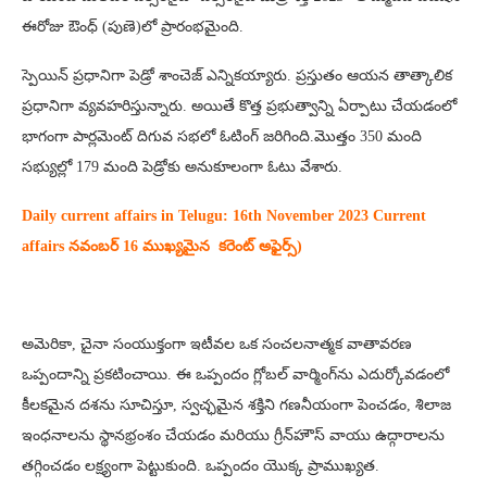
ఈరోజు ఔంధ్ (పుణె)లో ప్రారంభమైంది.
స్పెయిన్‌ ప్రధానిగా పెడ్రో శాంచెజ్‌ ఎన్నికయ్యారు. ప్రస్తుతం ఆయన తాత్కాలిక
ప్రధానిగా వ్యవహరిస్తున్నారు. అయితే కొత్త ప్రభుత్వాన్ని ఏర్పాటు చేయడంలో
భాగంగా పార్లమెంట్‌ దిగువ సభలో ఓటింగ్‌ జరిగింది.మొత్తం 350 మంది
సభ్యుల్లో 179 మంది పెడ్రోకు అనుకూలంగా ఓటు వేశారు.
Daily current affairs in Telugu: 16th
November 2023 Current
affairs నవంబర్ 16 ముఖ్యమైన కరెంట్ అఫైర్స్‌)
అమెరికా, చైనా సంయుక్తంగా ఇటీవల ఒక సంచలనాత్మక వాతావరణ
ఒప్పందాన్ని ప్రకటించాయి. ఈ ఒప్పందం గ్లోబల్ వార్మింగ్‌ను ఎదుర్కోవడంలో
కీలకమైన దశను సూచిస్తూ, స్వచ్ఛమైన శక్తిని గణనీయంగా పెంచడం, శిలాజ
ఇంధనాలను స్థానభ్రంశం చేయడం మరియు గ్రీన్‌హౌస్ వాయు ఉద్గారాలను
తగ్గించడం లక్ష్యంగా పెట్టుకుంది. ఒప్పందం యొక్క ప్రాముఖ్యత.