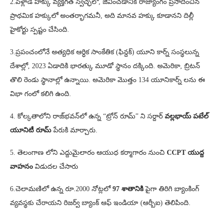
2.పెళ్లాడే హక్కు వ్యక్తిగత స్వేచ్ఛలో, జీవించడానికి రాజ్యాంగం ప్రసాదించిన
ప్రాథమిక హక్కులో అంతర్భాగమనీ, అది మానవ హక్కు కూడానని దిల్లీ
హైకోర్టు స్పష్టం చేసింది.
3.ప్రపంచంలోనే అత్యధిక ఆర్ధిక సాంకేతిక (ఫిన్దక్) యూని కార్న్ సంస్థలున్న
దేశాల్లో, 2023 ఏడాదికి భారత్కు మూడో స్థానం దక్కింది. అమెరికా, బ్రిటన్
తొలి రెండు స్థానాల్లో ఉన్నాయి. అమెరికా మొత్తం 134 యూనికార్న్ లను ఈ
విభా గంలో కలిగి ఉంది.
4. కోల్కతాలోని రాజ్‌భవన్‌లో ఉన్న “ట్రోన్ రూమ్” ని సర్దార్
వల్లభాయ్ పటేల్
యూనిటీ రూమ్
పేరుకి మార్చారు.
5. తెలంగాణ లోని ఎద్దుమైలారం ఆయుధ కర్మాగారం నుంచి
CCPT యుద్ద
వాహనం
విడుదల చేసారు
6.చెలామణిలో ఉన్న రూ.2000 నోట్లలో
97 శాతానికి
పైగా తిరిగి బ్యాంకింగ్
వ్యవస్థకు చేరాయని రిజర్వ్ బ్యాంక్ ఆఫ్ ఇండియా (ఆర్బీఐ) తెలిపింది.