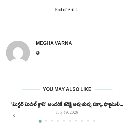
End of Article
MEGHA VARNA
YOU MAY ALSO LIKE
‘మిస్టర్ మిడిల్ క్లాస్’ అందరికీ కనెక్ట్ అవుతున్న పక్కా ఫ్యామిలీ...
గ
July 19, 2026