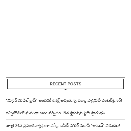
RECENT POSTS
‘మిస్టర్ మిడిల్ క్లాస్’ అందరికీ కనెక్ట్ అవుతున్న పక్కా ఫ్యామిలీ ఎంటర్‌టైనర్!
గచ్చిబౌలిలో ఘనంగా అను ఫర్నిచర్ 19వ ఫ్లాగ్‌షిప్ స్టోర్ ప్రారంభం
జూలై 24న ప్రపంచవ్యాప్తంగా ఎస్కే బషీద్‌ హారర్ మూవీ ‘అమెన్’ విడుదల!