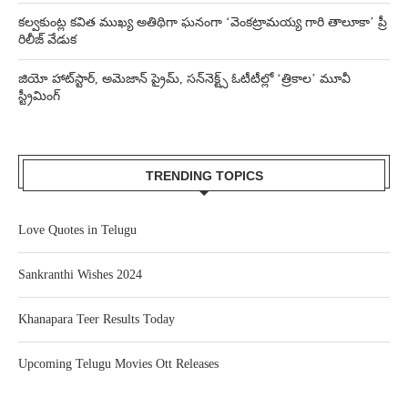
కల్వకుంట్ల కవిత ముఖ్య అతిథిగా ఘనంగా ‘వెంకట్రామయ్య గారి తాలూకా’ ప్రీ
రిలీజ్ వేడుక
జియో హాట్‌స్టార్, అమెజాన్ ప్రైమ్, సన్‌నెక్ట్స్ ఓటీటీల్లో ‘త్రికాల’ మూవీ
స్ట్రీమింగ్
TRENDING TOPICS
Love Quotes in Telugu
Sankranthi Wishes 2024
Khanapara Teer Results Today
Upcoming Telugu Movies Ott Releases