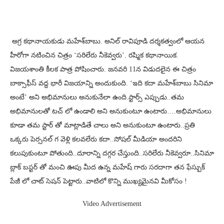
అగ్ర కథానాయకుడు మహేశ్‌బాబు. అనిల్‌ రావిపూడి దర్శకత్వంలో ఆయన
హీరోగా నటించిన చిత్రం ‘సరిలేరు నీకెవ్వరు’. రష్మిక కథానాయిక.
విజయశాంతి కీలక పాత్ర పోషించారు. జనవరి 11న విడుదలైన ఈ చిత్రం
బాక్సాఫీస్‌ వద్ద భారీ విజయాన్ని అందుకుంది. ‘ఇది కదా మహేశ్‌బాబు సినిమా
అంటే’ అని అభిమానులు అనుకునేలా ఉంది.స్టార్స్ ఎప్పుడు..తమ
అభిమానులతో టచ్ లో ఉండాలి అని అనుకుంటూ ఉంటారు….అభిమానులు
కూడా తమ స్టార్ తో మాట్లాడితే చాలు అని అనుకుంటూ ఉంటారు..ప్రతి
ఒక్కరు పెర్సనల్ గ వెళ్లి కలవలేరు కదా..సోషల్ మీడియా అందరిని
కలుపుకుంటూ పోతుంది..దూరాన్ని దగ్గర చేస్తుంది..సరిలేరు నీకెవ్వరూ..సినిమా
బ్లాక్ బస్టర్ తో మంచి ఊపు మీద ఉన్న మహేష్ గారు సరదాగా తన ఫేస్బుక్
పేజీ లో చాట్ సెషన్ పెట్టారు..వాటిలో కొన్ని ముఖ్యమైనవి మీకోసం !
Video Advertisement