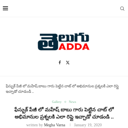
ఫేస్బుక్ పేజీ లో మహేష్ బాబు గారు పెట్టిన చాట్ లో అభిమానుల ప్రశ్నలకి ఎలా రిప్లై
ఇచ్చాడో చూడండి ..
Gallery
News
ఫేస్బుక్ పేజీ లో మహేష్ బాబు గారు పెట్టిన చాట్ లో
అభిమానుల ప్రశ్నలకి ఎలా రిప్లై ఇచ్చాడో చూడండి ..
written by
Megha Varna
January 19, 2020