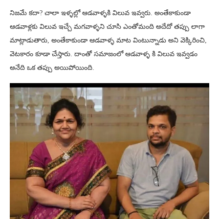
నిజమే కదా? చాలా ఇళ్ళల్లో ఆడవాళ్ళకి విలువ ఇవ్వరు. అంతేకాకుండా
ఆడవాళ్లకు విలువ ఇచ్చే మగవాళ్ళని చూసి ఎంతోమంది అదేదో తప్పు లాగా
మాట్లాడుతారు, అంతేకాకుండా ఆడవాళ్ళ మాట వింటున్నాడు అని వెక్కిరించి,
వెటకారం కూడా చేస్తారు. దాంతో సమాజంలో ఆడవాళ్ళ కి విలువ ఇవ్వడం
అనేది ఒక తప్పు అయిపోయింది.