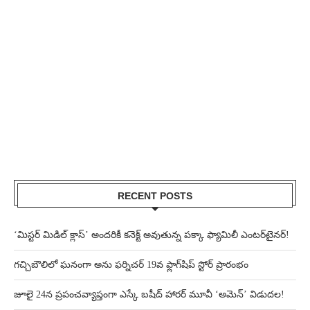
RECENT POSTS
‘మిస్టర్ మిడిల్ క్లాస్’ అందరికీ కనెక్ట్ అవుతున్న పక్కా ఫ్యామిలీ ఎంటర్‌టైనర్!
గచ్చిబౌలిలో ఘనంగా అను ఫర్నిచర్ 19వ ఫ్లాగ్‌షిప్ స్టోర్ ప్రారంభం
జూలై 24న ప్రపంచవ్యాప్తంగా ఎస్కే బషీద్‌ హారర్ మూవీ ‘అమెన్’ విడుదల!