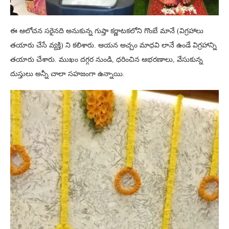
ఈ ఆలోచన సరైనది అనుకున్న గుప్తా కర్ణాటకలోని గొంబే మానే (విగ్రహాలు
తయారు చేసే వ్యక్తి) ని కలిశారు. ఆయన అచ్చం మాధవి లానే ఉండే విగ్రహాన్ని
తయారు చేశారు. ముఖం దగ్గర నుండి, ధరించిన ఆభరణాలు, వేసుకున్న
దుస్తులు అన్నీ చాలా సహజంగా ఉన్నాయి.