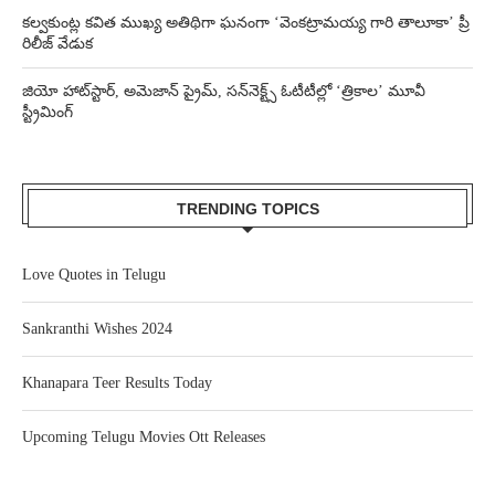
కల్వకుంట్ల కవిత ముఖ్య అతిథిగా ఘనంగా ‘వెంకట్రామయ్య గారి తాలూకా’ ప్రీ
రిలీజ్ వేడుక
జియో హాట్‌స్టార్, అమెజాన్ ప్రైమ్, సన్‌నెక్ట్స్ ఓటీటీల్లో ‘త్రికాల’ మూవీ
స్ట్రీమింగ్
TRENDING TOPICS
Love Quotes in Telugu
Sankranthi Wishes 2024
Khanapara Teer Results Today
Upcoming Telugu Movies Ott Releases