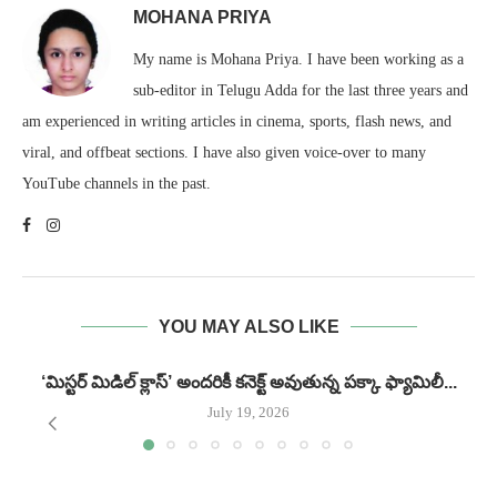
MOHANA PRIYA
My name is Mohana Priya. I have been working as a
sub-editor in Telugu Adda for the last three years and
am experienced in writing articles in cinema, sports, flash news, and
viral, and offbeat sections. I have also given voice-over to many
YouTube channels in the past.
YOU MAY ALSO LIKE
‘మిస్టర్ మిడిల్ క్లాస్’ అందరికీ కనెక్ట్ అవుతున్న పక్కా ఫ్యామిలీ...
గ
July 19, 2026