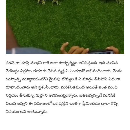
సడన్ గా చూస్తే మాధవి గారే అలా కూర్చున్నట్టు అనిపిస్తుంది. ఇది చూసిన
నెటిజన్లు విగ్రహం తయారు చేసిన వ్యక్తి ని ఎంతగానో అభినందించారు. మేడం
టుస్సాడ్స్ మ్యూజియంలోని మైనపు బొమ్మల కి ఏ మాత్రం తీసిపోని విధంగా
రూపొందించారు అని ప్రశంసించారు. మరికొంతమంది అయితే ఇంత మంచి
నిర్ణయం తీసుకున్న గుప్తా ని అభినందిస్తున్నారు. బతికున్నప్పుడే మనిషికి
విలువ ఇవ్వని ఈ సమాజంలో ఒక వ్యక్తిని ఇంతగా ప్రేమించడం చాలా గొప్ప
విషయం అని అంటున్నారు.