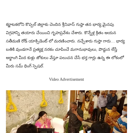
కర్ణాటకలోని కొప్పల్ జిల్లాకు చెందిన శ్రీనివాస్ గుప్తా తన భార్య మైనపు
విగ్రహాన్ని తయారు చేయించి గృహప్రవేశం చేశారు. కొన్నేళ్ల క్రితం ఆయన
సతీమణి రోడ్ యాక్సిడెంట్ లో మరణించారు. నచ్చేశారు గుప్తా గారు… భార్య
బతికి వుండగానే ప్రత్యక్ష నరకం చూపించే మగానుభావులు, పొద్దున లేస్తే
అర్థాంగి మీద కుళ్లు జోకులు వేస్తూ పలుచన చేసే భర్త గార్లు ఉన్న ఈ లోకంలో
మీరు సమ్ థింగ్ స్పెషల్.
Video Advertisement