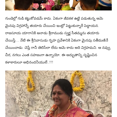
గుండెల్లో గుడి కట్టుకోవడమే కాదు. ఏకంగా జీవకళ ఉట్టి పడుతున్న ఆమె
మైనపు విగ్రహాన్నే తయారు చేయించి ఇంట్లో పెట్టుకున్నారీ పెద్దాయన.
రాజసూయ యాగానికి ఆనాడు శ్రీరాముడు స్వర్ణ సీతమ్మను తయారు
చేయిస్తే… నేటి ఈ శ్రీనివాసుడు గృహ ప్రవేశానికి ఏకంగా మైనపు సతీమణినే
చేయించాడు. చెప్తే గానీ తెలిసేలా లేదు ఆమె కాదు అది విగ్రహమని. ఆ నవ్వు,
చీర, నగలు ఎంత సహజంగా ఉన్నాయో. ఈ అద్భుతాన్ని సృష్టించిన
కళాకారులూ అభినందనీయులే..!!!