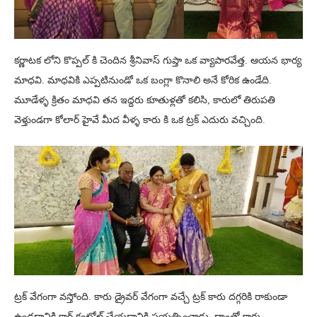
కర్ణాటక లోని కొప్పల్ కి చెందిన శ్రీనివాస్ గుప్తా ఒక వ్యాపారవేత్త. ఆయన భార్య
మాధవి. మాధవికి ఎప్పటినుండో ఒక బంగ్లా కొనాలి అనే కోరిక ఉండేది.
మూడేళ్ళ క్రితం మాధవి తన ఇద్దరు కూతుళ్లతో కలిసి, కారులో తిరుపతి
వెళ్తుండగా కోలార్ హైవే మీద వీళ్ళ కారు కి ఒక ట్రక్ ఎదురు వచ్చింది.
ట్రక్ వేగంగా వస్తోంది. కారు డ్రైవర్ వేగంగా వచ్చే ట్రక్ కారు దగ్గరికి రాకుండా
ఉండడానికి కార్ కంట్రోల్ చేయడానికి ప్రయత్నించాడు. దాంతో కారు