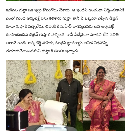
ఇటీవల గుప్తా ఒక ఇల్లు కొనుగోలు చేశారు. ఆ ఇంటిని అందంగా నిర్మించడానికి
ఎంతో మంది ఆర్కిటెక్ట్ లను కలిశారు గుప్తా. కానీ ఏ ఒక్కరూ చెప్పిన డిజైన్
కూడా గుప్తా కి నచ్చలేదు. చివరికి కి మహేష్ రాగన్నదవరు అని ఆర్కిటెక్ట్
రూపొందించిన డిజైన్ గుప్తా కి నచ్చింది. కానీ ఏదేమైనా మాధవి లేని వెలితి
అలానే ఉంది. ఆర్కిటెక్ట్ మహేష్ మాధవి జ్ఞాపకార్థం ఆవిడ విగ్రహాన్ని
తయారుచేయించమని గుప్తా కి సలహా ఇచ్చారు.