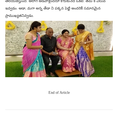
తెలియజేస్తుంది. అలాగే ఆడవాళ్లందరూ కోరుకునేది ఒకటే. తమ కి విలువ
ఇవ్వడం. ఆడా, మగా అన్న తేడా ని పక్కన పెట్టి అందరికీ సమానమైన
ప్రాముఖ్యతనివ్వడం.
End of Article