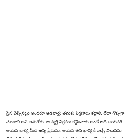
పైన చెప్పినట్టు అందరూ ఆడవాళ్లు తమకు విగ్రహాలు కట్టాలి, లేదా గొప్పగా
చూడాలి అని అనుకోరు. ఆ వ్యక్తి విగ్రహం కట్టించారు అంటే అది ఆయనకి
ఆయన భార్య మీద ఉన్న ప్రేమను, ఆయన తన భార్య కి ఇచ్చే విలువను