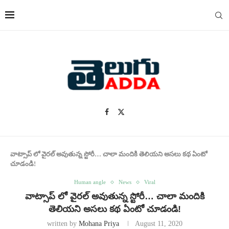
వాట్సాప్ లో వైరల్ అవుతున్న స్టోరీ… చాలా మందికి తెలియని అసలు కథ ఏంటో
చూడండి!
Human angle
News
Viral
వాట్సాప్ లో వైరల్ అవుతున్న స్టోరీ… చాలా మందికి
తెలియని అసలు కథ ఏంటో చూడండి!
written by
Mohana Priya
August 11, 2020