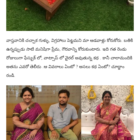
వాస్తవానికి చచ్చాక గుళ్ళు, విగ్రహాలు పెట్టమని మా ఆడవాళ్లు కోరుకోరు. బతికి
ఉన్నప్పుడు సాటి మనిషిగా ప్రేమ, గౌరవాన్ని కోరుకుంటారు. ఇది గత రెండు
రోజులుగా ఫేస్బుక్ లో, వాట్సాప్ లో వైరల్ అవుతున్న కథ . కానీ చాలామందికి
అతను ఎవరో తెలీదు .ఆ వివరాలు ఏంటో ? అసలు కథ ఏంటో? చూద్దాం
రండి.