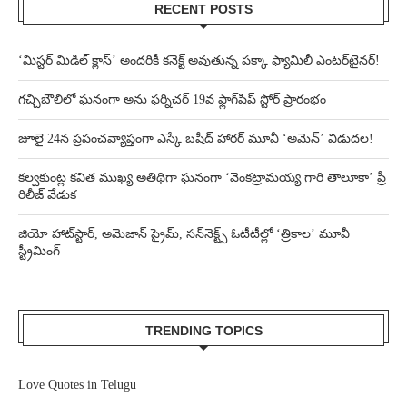
RECENT POSTS
‘మిస్టర్ మిడిల్ క్లాస్’ అందరికీ కనెక్ట్ అవుతున్న పక్కా ఫ్యామిలీ ఎంటర్‌టైనర్!
గచ్చిబౌలిలో ఘనంగా అను ఫర్నిచర్ 19వ ఫ్లాగ్‌షిప్ స్టోర్ ప్రారంభం
జూలై 24న ప్రపంచవ్యాప్తంగా ఎస్కే బషీద్‌ హారర్ మూవీ ‘అమెన్’ విడుదల!
కల్వకుంట్ల కవిత ముఖ్య అతిథిగా ఘనంగా ‘వెంకట్రామయ్య గారి తాలూకా’ ప్రీ
రిలీజ్ వేడుక
జియో హాట్‌స్టార్, అమెజాన్ ప్రైమ్, సన్‌నెక్ట్స్ ఓటీటీల్లో ‘త్రికాల’ మూవీ
స్ట్రీమింగ్
TRENDING TOPICS
Love Quotes in Telugu