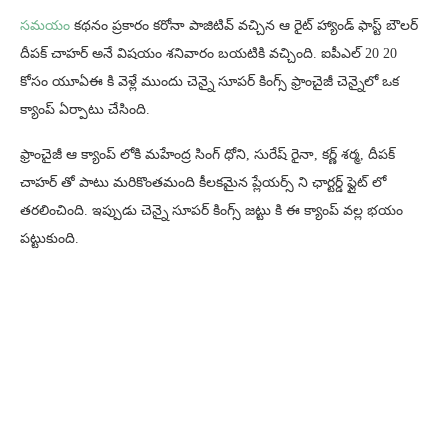
సమయం
కథనం ప్రకారం కరోనా పాజిటివ్ వచ్చిన ఆ రైట్ హ్యాండ్ ఫాస్ట్ బౌలర్
దీపక్ చాహర్ అనే విషయం శనివారం బయటికి వచ్చింది. ఐపీఎల్ 20 20
కోసం యూఏఈ కి వెళ్లే ముందు చెన్నై సూపర్ కింగ్స్ ఫ్రాంచైజీ చెన్నైలో ఒక
క్యాంప్ ఏర్పాటు చేసింది.
ఫ్రాంచైజీ ఆ క్యాంప్ లోకి మహేంద్ర సింగ్ ధోని, సురేష్ రైనా, కర్ణ్ శర్మ, దీపక్
చాహర్‌ తో పాటు మరికొంతమంది కీలకమైన ప్లేయర్స్ ని ఛార్టర్డ్ ఫ్లైట్ లో
తరలించింది. ఇప్పుడు చెన్నై సూపర్ కింగ్స్ జట్టు కి ఈ క్యాంప్ వల్ల భయం
పట్టుకుంది.