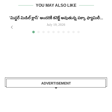
YOU MAY ALSO LIKE
‘మిస్టర్ మిడిల్ క్లాస్’ అందరికీ కనెక్ట్ అవుతున్న పక్కా ఫ్యామిలీ...
గ
July 19, 2026
ADVERTISEMENT