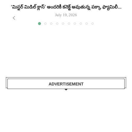
‘మిస్టర్ మిడిల్ క్లాస్’ అందరికీ కనెక్ట్ అవుతున్న పక్కా ఫ్యామిలీ...
గ
July 19, 2026
ADVERTISEMENT