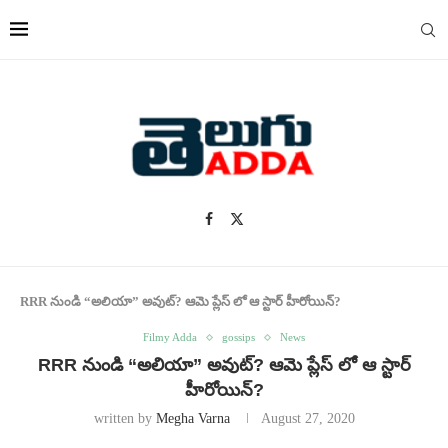
RRR నుండి “అలియా” అవుట్? ఆమె ప్లేస్ లో ఆ స్టార్ హీరోయిన్?
Filmy Adda
gossips
News
RRR నుండి “అలియా” అవుట్? ఆమె ప్లేస్ లో ఆ స్టార్
హీరోయిన్?
written by
Megha Varna
August 27, 2020