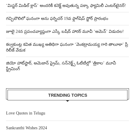
‘మిస్టర్ మిడిల్ క్లాస్’ అందరికీ కనెక్ట్ అవుతున్న పక్కా ఫ్యామిలీ ఎంటర్‌టైనర్!
గచ్చిబౌలిలో ఘనంగా అను ఫర్నిచర్ 19వ ఫ్లాగ్‌షిప్ స్టోర్ ప్రారంభం
జూలై 24న ప్రపంచవ్యాప్తంగా ఎస్కే బషీద్‌ హారర్ మూవీ ‘అమెన్’ విడుదల!
కల్వకుంట్ల కవిత ముఖ్య అతిథిగా ఘనంగా ‘వెంకట్రామయ్య గారి తాలూకా’ ప్రీ
రిలీజ్ వేడుక
జియో హాట్‌స్టార్, అమెజాన్ ప్రైమ్, సన్‌నెక్ట్స్ ఓటీటీల్లో ‘త్రికాల’ మూవీ
స్ట్రీమింగ్
TRENDING TOPICS
Love Quotes in Telugu
Sankranthi Wishes 2024