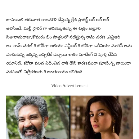
బాహుబలి తరువాత రాజమౌళి చేస్తున్న క్రేజీ ప్రాజెక్ట్ ఆర్ ఆర్ ఆర్
తెలిసిందే..మల్టీ స్టారర్ గా తెరకెక్కుతున్న ఈ చిత్రం.అల్లూరి
సీతారామరాజు,కొమరం భీం పాత్రలలో నటిస్తున్న రామ్ చరణ్ ,ఎన్టీఆర్
లు..రామ్ చరణ్ కి జోడీగా అలియా ఎన్టీఆర్ కి జోడిగా ఒలీవియా మోరిస్ లను
ఎంచుకున్న జక్కన్న.ఇప్పటికే డెబ్బయి శాతం షూటింగ్ ని పూర్తి చేసిన
యూనిట్..కరోనా వలన విధించిన లాక్ డౌన్ కారణముగా షూటింగ్స్ వాయిదా
పడటంతో చిత్రీకరణకు కి అంతరాయం కలిగింది.
Video Advertisement