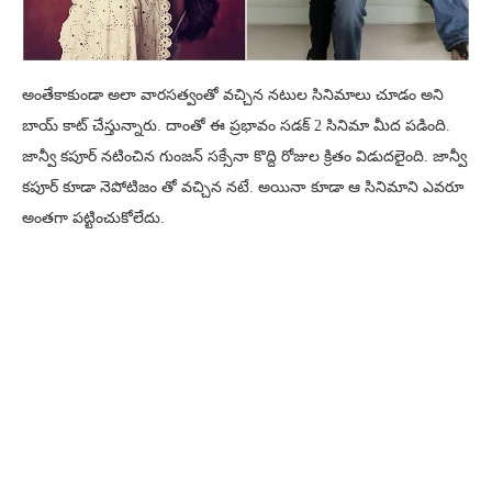
అంతేకాకుండా అలా వారసత్వంతో వచ్చిన నటుల సినిమాలు చూడం అని
బాయ్ కాట్ చేస్తున్నారు. దాంతో ఈ ప్రభావం సడక్ 2 సినిమా మీద పడింది.
జాన్వీ కపూర్ నటించిన గుంజన్ సక్సేనా కొద్ది రోజుల క్రితం విడుదలైంది. జాన్వీ
కపూర్ కూడా నెపోటిజం తో వచ్చిన నటే. అయినా కూడా ఆ సినిమాని ఎవరూ
అంతగా పట్టించుకోలేదు.