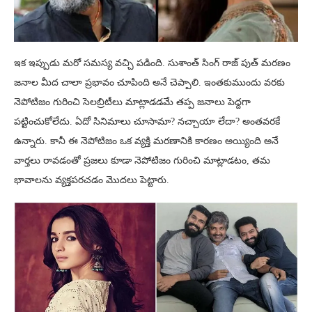
ఇక ఇప్పుడు మరో సమస్య వచ్చి పడింది. సుశాంత్ సింగ్ రాజ్ పుత్ మరణం
జనాల మీద చాలా ప్రభావం చూపింది అనే చెప్పాలి. ఇంతకుముందు వరకు
నెపోటిజం గురించి సెలబ్రిటీలు మాట్లాడడమే తప్ప జనాలు పెద్దగా
పట్టించుకోలేదు. ఏదో సినిమాలు చూసామా? నచ్చాయా లేదా? అంతవరకే
ఉన్నారు. కానీ ఈ నెపోటిజం ఒక వ్యక్తి మరణానికి కారణం అయ్యింది అనే
వార్తలు రావడంతో ప్రజలు కూడా నెపోటిజం గురించి మాట్లాడటం, తమ
భావాలను వ్యక్తపరచడం మొదలు పెట్టారు.