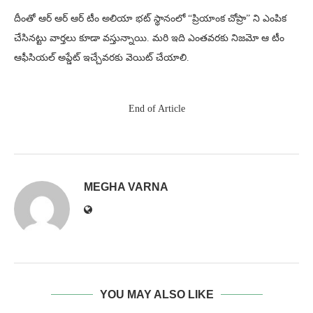
దీంతో ఆర్ ఆర్ ఆర్ టీం అలియా భట్ స్థానంలో “ప్రియాంక చోప్రా” ని ఎంపిక
చేసినట్టు వార్తలు కూడా వస్తున్నాయి. మరి ఇది ఎంతవరకు నిజమో ఆ టీం
ఆఫీసియల్ అప్డేట్ ఇచ్చేవరకు వెయిట్ చేయాలి.
End of Article
MEGHA VARNA
YOU MAY ALSO LIKE