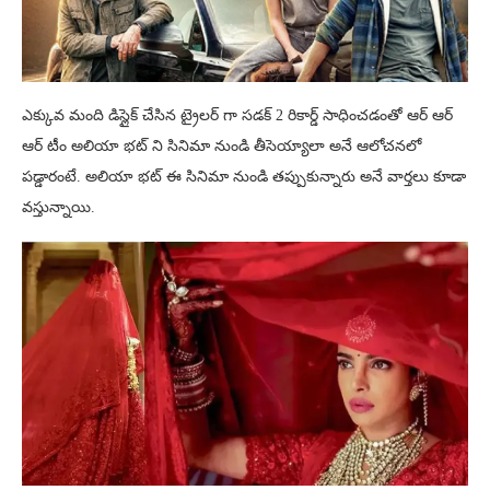
ఎక్కువ మంది డిస్లైక్ చేసిన ట్రైలర్ గా సడక్ 2 రికార్డ్ సాధించడంతో ఆర్ ఆర్
ఆర్ టీం అలియా భట్ ని సినిమా నుండి తీసెయ్యాలా అనే ఆలోచనలో
పడ్డారంటే. అలియా భట్ ఈ సినిమా నుండి తప్పుకున్నారు అనే వార్తలు కూడా
వస్తున్నాయి.