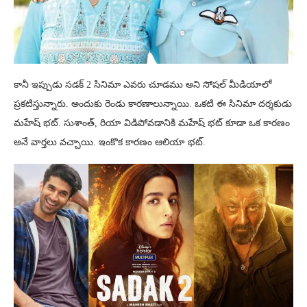
కానీ ఇప్పుడు సడక్ 2 సినిమా ఎవరు చూడము అని సోషల్ మీడియాలో
ప్రకటిస్తున్నారు. అందుకు రెండు కారణాలున్నాయి. ఒకటి ఈ సినిమా దర్శకుడు
మహేష్ భట్. సుశాంత్, రియా విడిపోవడానికి మహేష్ భట్ కూడా ఒక కారణం
అనే వార్తలు వచ్చాయి. ఇంకొక కారణం ఆలియా భట్.