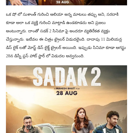
ఒక షో లో సుశాంత్ గురించి ఆలియా అన్న మాటలు తప్పు అని, సరదాకి
కూడా అలా ఒక వ్యక్తి గురించి మాట్లాడి ఉండకూడదు అని ప్రజలు
అంటున్నారు. దాంతో సడక్ 2 సినిమా పై అందరూ వ్యతిరేకత వ్యక్తం
చేస్తున్నారు. ఇటీవల ఈ చిత్రం ట్రైలర్ విడుదలైంది. దాదాపు 11 మిలియన్ల
డిస్ లైక్ లతో మోస్ట్ డిస్ లైక్డ్ ట్రైలర్ అయింది. ఇప్పుడు సినిమా కూడా ఆగస్టు
28న డిస్నీ ప్లస్ హాట్ స్టార్ లో విడుదల అవ్వనుంది.