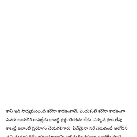
కానీ ఇది సాధ్యమయింది కరోనా కారణంగానే. ఎందుకంటే కరోనా కారణంగా
ఎవరు బయటికి రావట్లేదు కాబట్టి రైళ్లు తిరగడం లేదు. ఎక్కువ రైలు లేవు
కాబట్టి ఇలాంటి ప్రయోగం చేయగలిగారు. ఏదేమైనా సరే ఎటువంటి ఆలోచన
వచ్చినందుకు రైల్వే యాజమాన్యాన్ని అభినందించకుండా ఉండలేం కదా?