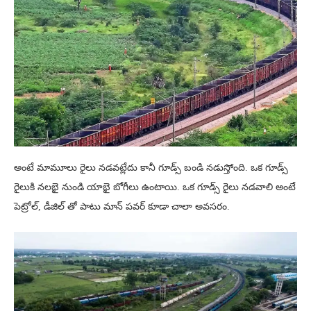
అంటే మామూలు రైలు నడవట్లేదు కానీ గూడ్స్ బండి నడుస్తోంది. ఒక గూడ్స్
రైలుకి నలభై నుండి యాభై బోగీలు ఉంటాయి. ఒక గూడ్స్ రైలు నడవాలి అంటే
పెట్రోల్, డీజిల్ తో పాటు మాన్ పవర్ కూడా చాలా అవసరం.