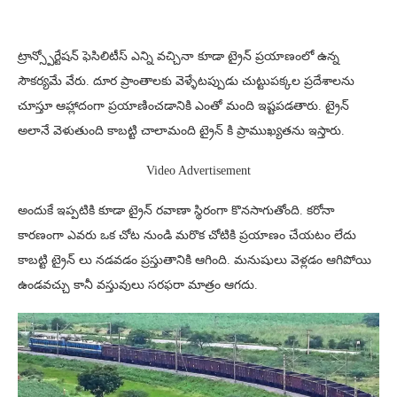
ట్రాన్స్పోర్టేషన్ ఫెసిలిటీస్ ఎన్ని వచ్చినా కూడా ట్రైన్ ప్రయాణంలో ఉన్న
సౌకర్యమే వేరు. దూర ప్రాంతాలకు వెళ్ళేటప్పుడు చుట్టుపక్కల ప్రదేశాలను
చూస్తూ ఆహ్లాదంగా ప్రయాణించడానికి ఎంతో మంది ఇష్టపడతారు. ట్రైన్
అలానే వెళుతుంది కాబట్టి చాలామంది ట్రైన్ కి ప్రాముఖ్యతను ఇస్తారు.
Video Advertisement
అందుకే ఇప్పటికి కూడా ట్రైన్ రవాణా స్థిరంగా కొనసాగుతోంది. కరోనా
కారణంగా ఎవరు ఒక చోట నుండి మరొక చోటికి ప్రయాణం చేయటం లేదు
కాబట్టి ట్రైన్ లు నడవడం ప్రస్తుతానికి ఆగింది. మనుషులు వెళ్లడం ఆగిపోయి
ఉండవచ్చు కానీ వస్తువులు సరఫరా మాత్రం ఆగదు.