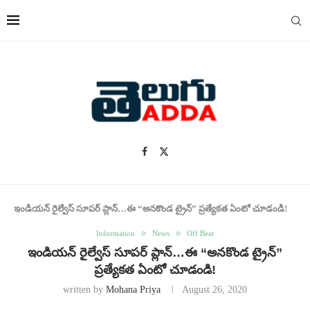
ఇండియన్ రైల్వేస్ సూపర్ ప్లాన్…ఈ “అనకొండ ట్రైన్” ప్రత్యేకత ఏంటో చూడండి!
Information
News
Off Beat
ఇండియన్ రైల్వేస్ సూపర్ ప్లాన్…ఈ “అనకొండ ట్రైన్”
ప్రత్యేకత ఏంటో చూడండి!
written by
Mohana Priya
August 26, 2020