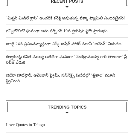
RECENT POSTS
‘మిస్టర్ మిడిల్ క్లాస్’ అందరికీ కనెక్ట్ అవుతున్న పక్కా ఫ్యామిలీ ఎంటర్‌టైనర్!
గచ్చిబౌలిలో ఘనంగా అను ఫర్నిచర్ 19వ ఫ్లాగ్‌షిప్ స్టోర్ ప్రారంభం
జూలై 24న ప్రపంచవ్యాప్తంగా ఎస్కే బషీద్‌ హారర్ మూవీ ‘అమెన్’ విడుదల!
కల్వకుంట్ల కవిత ముఖ్య అతిథిగా ఘనంగా ‘వెంకట్రామయ్య గారి తాలూకా’ ప్రీ
రిలీజ్ వేడుక
జియో హాట్‌స్టార్, అమెజాన్ ప్రైమ్, సన్‌నెక్ట్స్ ఓటీటీల్లో ‘త్రికాల’ మూవీ
స్ట్రీమింగ్
TRENDING TOPICS
Love Quotes in Telugu