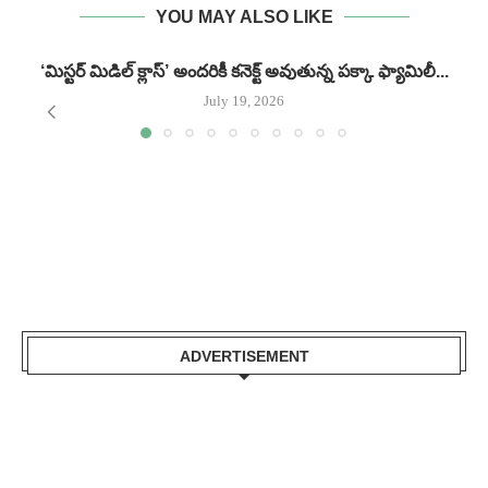
YOU MAY ALSO LIKE
‘మిస్టర్ మిడిల్ క్లాస్’ అందరికీ కనెక్ట్ అవుతున్న పక్కా ఫ్యామిలీ...
గ
July 19, 2026
ADVERTISEMENT