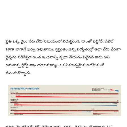
ప్రతి ఒక్క రైలు వేరు వేరు సమయంలో నడుస్తుంది. దాంతో పెట్రోల్, డీజిల్
కూడా బాగానే ఖర్చు అవుతాయి. ప్రస్తుతం ఉన్న పరిస్థితుల్లో అలా వేరు వేరుగా
రైళ్ళను నడిపిస్తూ అంత ఇంధనాన్ని వృధా చేయడం సరైనది కాదు అని
అనుకున్న రైల్వే శాఖ యాజమాన్యం ఒక వినూత్నమైన ఆలోచన తో
ముందుకొచ్చారు.