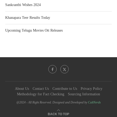
Sankranthi Wishes 2024
Khanapara Teer Results Today
Upcoming Telugu Movies Ott Releases
About Us
Contact Us
Contribute to Us
Privacy Policy
Methodology for Fact Checking
Sourcing Information
@2024 - All Right Reserved. Designed and Developed by
CultNerds
BACK TO TOP