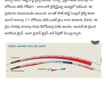
మార్చి నెలలో ఈస్ట్ కోస్ట్ రైల్వే మూడు గూడ్స్ రైళ్లని అంటే దాదాపు 147
బోగీలను కలిపి గోడ్‌భ‌గ‌ – బాలాంగిర్ రైల్వేస్టేష‌న్ల మధ్యలో న‌డిపింది. ఈ
ప్రయోగం విజయవంతం అయింది. దాంతో సౌత్ ఈస్ట్ సెంట్రల్ రైల్వే కూడా
ఇలాగే దాదాపు 177 బోగీలను కలిపి ఒకటే రైలు లాగా తయారు చేశారు. ఈ
రైలు పొడవు దాదాపు రెండు కిలోమీటర్ల వరకు ఉందట. అందుకే ఈ రైలుని
అనకొండ ట్రైన్, ఇంకా పైథాన్ ట్రైన్ అనే పేర్లతో పిలుస్తున్నారు.