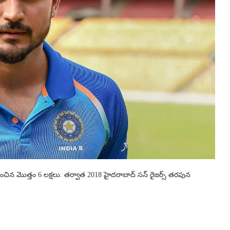
ంచిన మొత్తం 6 లక్షలు. తర్వాత 2018 హైదరాబాద్ సన్ రైజర్స్ తరపున