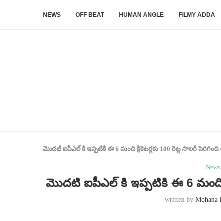
NEWS
OFF BEAT
HUMAN ANGLE
FILMY ADDA
మొదటి ఐపీఎల్ కి ఇప్పటికి ఈ 6 మంది క్రికెటర్లకు 100 రెట్ల సాలరీ పెరిగింద
News
మొదటి ఐపీఎల్ కి ఇప్పటికి ఈ 6 మంది క్
written by
Mohana 