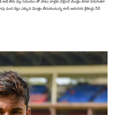
్టపడి ఆడే తీరు వల్ల సమయం తో పాటు వాళ్లకు చెల్లించే మొత్తం కూడా పెరుగుతూ
ాపు వంద రెట్లు ఎక్కువ మొత్తం తీసుకుంటున్న టాప్ ఆరుగురు క్రికెటర్లు వీరే.