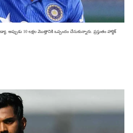
 అప్పుడు 10 లక్షల మొత్తానికి ఒప్పందం చేసుకున్నారు. ప్రస్తుతం హార్దిక్