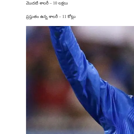
మొదటి శాలరీ – 10 లక్షలు
ప్రస్తుతం ఉన్న శాలరీ – 11 కోట్లు