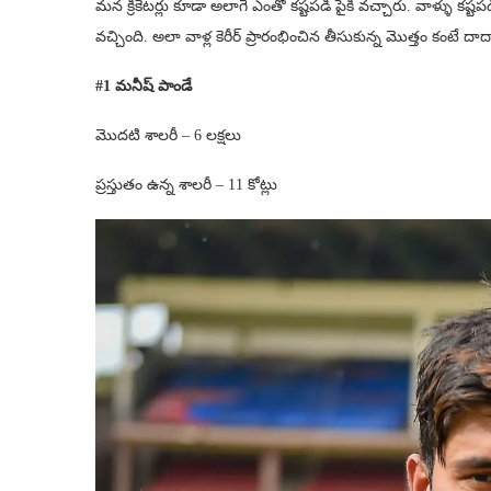
మన క్రికెటర్లు కూడా అలాగే ఎంతో కష్టపడి పైకి వచ్చారు. వాళ్ళు కష
వచ్చింది. అలా వాళ్ల కెరీర్ ప్రారంభించిన తీసుకున్న మొత్తం కంటే దాద
#1 మనీష్ పాండే
మొదటి శాలరీ – 6 లక్షలు
ప్రస్తుతం ఉన్న శాలరీ – 11 కోట్లు