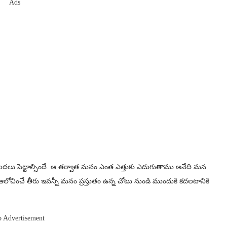
Ads
ొదలు పెట్టాల్సిందే. ఆ తర్వాత మనం ఎంత ఎత్తుకు ఎదుగుతాము అనేది మన
చించే తీరు ఇవన్నీ మనం ప్రస్తుతం ఉన్న చోటు నుండి ముందుకి కదలటానికి
o Advertisement