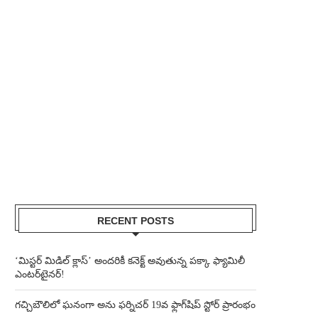
RECENT POSTS
‘మిస్టర్ మిడిల్ క్లాస్’ అందరికీ కనెక్ట్ అవుతున్న పక్కా ఫ్యామిలీ
ఎంటర్‌టైనర్!
గచ్చిబౌలిలో ఘనంగా అను ఫర్నిచర్ 19వ ఫ్లాగ్‌షిప్ స్టోర్ ప్రారంభం