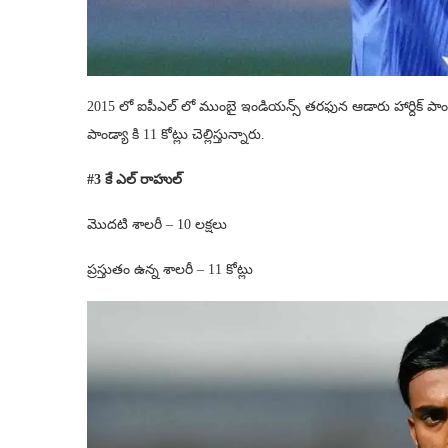
2015 లో ఐపీఎల్ లో ముంబై ఇండియన్స్ తరఫున ఆడారు హార్దిక్ పాండ్యా.
పాండ్యా కి 11 కోట్లు చెల్లిస్తున్నారు.
#3 కే ఎల్ రాహుల్
మొదటి శాలరీ – 10 లక్షలు
ప్రస్తుతం ఉన్న శాలరీ – 11 కోట్లు