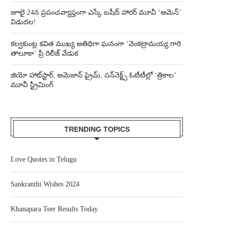
జూలై 24న ప్రపంచవ్యాప్తంగా ఎస్కే బషీద్‌ హారర్ మూవీ ‘అమెన్’
విడుదల!
కల్వకుంట్ల కవిత ముఖ్య అతిథిగా ఘనంగా ‘వెంకట్రామయ్య గారి
తాలూకా’ ప్రీ రిలీజ్ వేడుక
జియో హాట్‌స్టార్, అమెజాన్ ప్రైమ్, సన్‌నెక్ట్స్ ఓటీటీల్లో ‘త్రికాల’
మూవీ స్ట్రీమింగ్
TRENDING TOPICS
Love Quotes in Telugu
Sankranthi Wishes 2024
Khanapara Teer Results Today