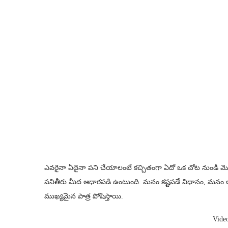
ఎవరైనా ఏదైనా పని చేయాలంటే కచ్చితంగా ఏదో ఒక చోట నుండి మ
పనితీరు మీద ఆధారపడి ఉంటుంది. మనం కష్టపడే విధానం, మనం ఆలో
ముఖ్యమైన పాత్ర పోషిస్తాయి.
Vide