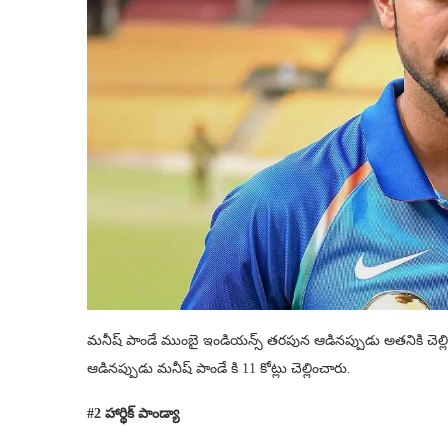
మనీష్ పాండే ముంబై ఇండియన్స్ తరపున ఆడినప్పుడు అతనికి చెల్లి
ఆడినప్పుడు మనీష్ పాండే కి 11 కోట్లు చెల్లించారు.
#2 హార్థిక్ పాండ్యా