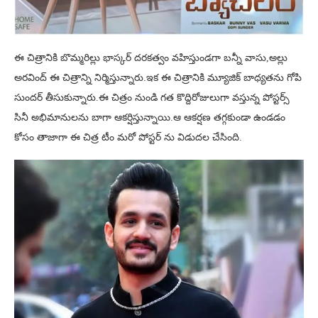
ఈ చిత్రానికి బొమ్మరిల్లు భాస్కర్ దరకత్వం వహిస్తుండగా బన్నీ వాసు,అల్లు
అరవింద్ ఈ చిత్రాన్ని నిర్మిస్తున్నారు.ఇక ఈ చిత్రానికి మ్యూజిక్ బాధ్యతను గోపి
సుందర్ తీసుకున్నారు.ఈ చిత్రం నుండి గత కొద్దిరోజులుగా వస్తున్న పోస్టర్స్
సినీ అభిమానులను బాగా ఆకర్షిస్తున్నాయి.ఆ ఆకర్షణ తగ్గకుండా ఉండడం
కోసం తాజాగా ఈ చిత్ర టీం మరో పోస్టర్ ను విడుదల చేసింది.