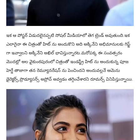
ఇక ఆ పోస్టర్ విడుదలైనప్పటి సోషల్ మీడియాలో తెగ ట్రెండ్ అవుతుంది.ఇక
ఎలాగైనా ఈ చిత్రంతో హిట్ ను అందుకొని అది అక్కినేని అభిమానులకు గిఫ్ట్
గా ఇవ్వాలని అక్కినేని అఖిల్ భావిస్తున్నారట.మరోపక్క ఈ సంవత్సరం
మొదట్లో అల వైకుంఠపురంలో చిత్రంతో ఇండస్ట్రీ హిట్ ను అందుకున్న పూజ
హెగ్డే తాజాగా తన రెమ్యూనరేషన్ ను పెంచిందని అందువల్లనే ఆమెను
డైరెక్టర్స్,ప్రొడ్యూసర్స్ అప్రోచ్ అవ్వడం తగ్గించేశారని రూమర్స్ వినిపిస్తున్నాయి.