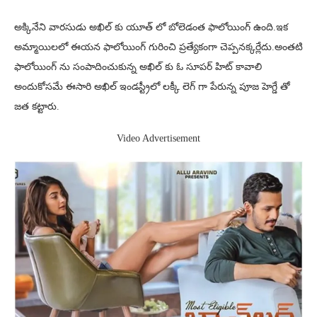
అక్కినేని వారసుడు అఖిల్ కు యూత్ లో బోలెడంత ఫాలోయింగ్ ఉంది.ఇక
అమ్మాయిలలో ఈయన ఫాలోయింగ్ గురించి ప్రత్యేకంగా చెప్పనక్కర్లేదు.అంతటి
ఫాలోయింగ్ ను సంపాదించుకున్న అఖిల్ కు ఓ సూపర్ హిట్ కావాలి
అందుకోసమే ఈసారి అఖిల్ ఇండస్ట్రీలో లక్కీ లెగ్ గా పేరున్న పూజ హెగ్డే తో
జత కట్టారు.
Video Advertisement