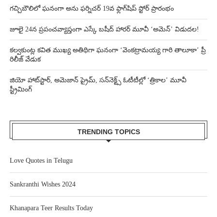
గచ్చిబౌలిలో ఘనంగా అను ఫర్నిచర్ 19వ ఫ్లాగ్‌షిప్ స్టోర్ ప్రారంభం
జూలై 24న ప్రపంచవ్యాప్తంగా ఎస్కే బషీద్‌ హారర్ మూవీ ‘అమెన్’ విడుదల!
కల్వకుంట్ల కవిత ముఖ్య అతిథిగా ఘనంగా ‘వెంకట్రామయ్య గారి తాలూకా’ ప్రీ
రిలీజ్ వేడుక
జియో హాట్‌స్టార్, అమెజాన్ ప్రైమ్, సన్‌నెక్ట్స్ ఓటీటీల్లో ‘త్రికాల’ మూవీ
స్ట్రీమింగ్
TRENDING TOPICS
Love Quotes in Telugu
Sankranthi Wishes 2024
Khanapara Teer Results Today