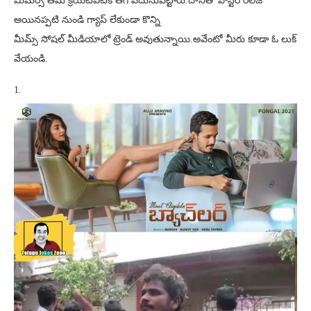
మీమర్స్ తమ క్రియేటివిటీకి తెగ పదునుపెట్టారు.దానితో పోస్టర్ రిలీజ్
అయినప్పటి నుండి గ్యాప్ లేకుండా కొన్ని
మీమ్స్ సోషల్ మీడియాలో ట్రెండ్ అవుతున్నాయి.అవేంటో మీరు కూడా ఓ లుక్
వేయండి.
1.