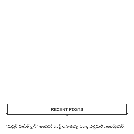
RECENT POSTS
‘మిస్టర్ మిడిల్ క్లాస్’ అందరికీ కనెక్ట్ అవుతున్న పక్కా ఫ్యామిలీ ఎంటర్‌టైనర్!