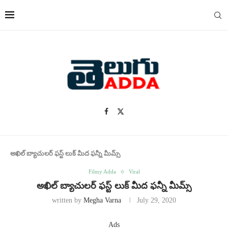
అఖిల్ బ్యాచులర్ ఫస్ట్ లుక్ మీద ఫన్నీ మీమ్స్
Filmy Adda
Viral
అఖిల్ బ్యాచులర్ ఫస్ట్ లుక్ మీద ఫన్నీ మీమ్స్
written by
Megha Varna
July 29, 2020
Ads