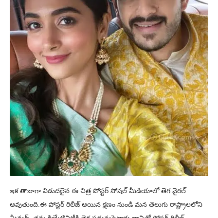
ఇక తాజాగా విడుదలైన ఈ చిత్ర పోస్టర్ సోషల్ మీడియాలో తెగ వైరల్
అవుతుంది.ఈ పోస్టర్ రిలీజ్ అయిన క్షణం నుండి మన తెలుగు రాష్ట్రాలలోని