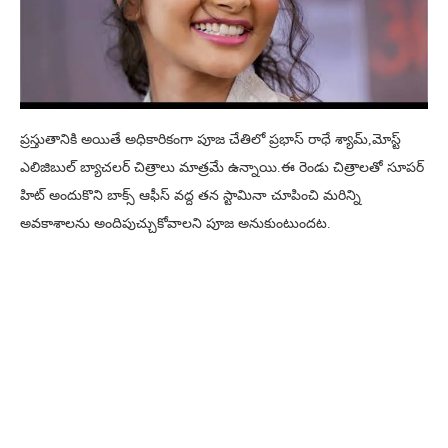
ప్రస్తుతానికి అయితే అధికారికంగా పూజ చేతిలో ప్రభాస్ రాధే శ్యామ్,మోస్ట్
ఎలిజిబుల్ బ్యాచలర్ చిత్రాలు మాత్రమే ఉన్నాయి.ఈ రెండు చిత్రాలతో సూపర్
హిట్ అందుకొని బాక్స్ ఆఫీస్ వద్ద తన స్టామినా చూపించి మరిన్ని
అవకాశాలను అందిపుచ్చుకోవాలని పూజ అనుకుంటుందట.