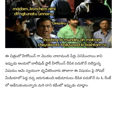
ఈ చిత్రంలో హీరోయిన్ గా మొదట చాలామంది పేర్లు వినిపించాయి.కాని
ఇప్పుడు అందులో బాలీవుడ్ స్టార్ హీరోయిన్ దీపిక పదుకొనే నటిస్తున్న
విషయం ఆమె స్వయంగా ధృవీకరించారు.తాజాగా ఈ విషయం పై సోషల్
మీడియాలో పెద్ద రచ్చ జరుగుతుంది.అభిమానులు దీపిక పదుకొనే ను ఓ రేంజ్
లో ఆడేసుకుంటున్నారు.మరి దాని కథేంటో ఇప్పుడు చూద్దాం.