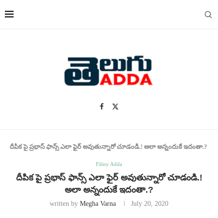
దీపిక పై ప్రభాస్ ఫాన్స్ ఎలా ఫైర్ అవుతున్నారో చూడండి.! అలా అన్నందుకే ఇదంతా.?
Filmy Adda
దీపిక పై ప్రభాస్ ఫాన్స్ ఎలా ఫైర్ అవుతున్నారో చూడండి.!
అలా అన్నందుకే ఇదంతా.?
written by
Megha Varna
July 20, 2020