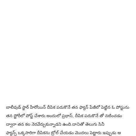
బాలీవుడ్ స్టార్ హీరోయిన్ దీపిక పదుకొనే తన ఫ్యాన్ పేజీలో పెట్టిన ఓ పోస్టును
తన స్టోరీలో పోస్ట్ చేశారు.అందులో ప్రభాస్, దీపిక పదుకొనే తో నటించడం
ద్వారా తన కల నెరవేర్చుకున్నాడని ఉంది.దానితో తెలుగు సినీ
ఫ్యాన్స్ ఒక్కసారిగా దీపికను ట్రోల్ చేయడం మొదలు పెట్టారు.ఇప్పుడు ఆ