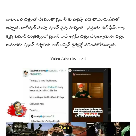
బాహుబలి చిత్రంతో దేశమంతా ప్రభాస్ కు ఫ్యాన్స్ పెరిగిపోయారు.దీనితో
ఇప్పుడు బాలీవుడ్ చూపు ప్రభాస్ వైపు మళ్ళింది…ప్రస్తుతం జిల్ ఫేమ్ రాధ
కృష్ణ కుమార్ దర్శకత్వంలో ప్రభాస్ రాధే శ్యామ్ చిత్రం చేస్తున్నాడు.ఈ చిత్రం
అనంతరం ప్రభాస్ దర్శకుడు నాగ్ అశ్విన్ డైరెక్షన్లో నటించబోతున్నాడు.
Video Advertisement