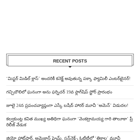
RECENT POSTS
‘మిస్టర్ మిడిల్ క్లాస్’ అందరికీ కనెక్ట్ అవుతున్న పక్కా ఫ్యామిలీ ఎంటర్‌టైనర్!
గచ్చిబౌలిలో ఘనంగా అను ఫర్నిచర్ 19వ ఫ్లాగ్‌షిప్ స్టోర్ ప్రారంభం
జూలై 24న ప్రపంచవ్యాప్తంగా ఎస్కే బషీద్‌ హారర్ మూవీ ‘అమెన్’ విడుదల!
కల్వకుంట్ల కవిత ముఖ్య అతిథిగా ఘనంగా ‘వెంకట్రామయ్య గారి తాలూకా’ ప్రీ
రిలీజ్ వేడుక
జియో హాట్‌స్టార్, అమెజాన్ ప్రైమ్, సన్‌నెక్ట్స్ ఓటీటీల్లో ‘త్రికాల’ మూవీ