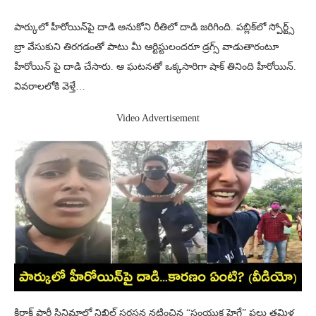
పార్కులో హీరోయిన్‌పై దాడి అనుకోని రీతిలో దాడి జరిగింది. ప‌బ్లిక్‌లో స్పోర్ట్స్
బ్రా వేసుకుని తిర‌గ‌డంతో పాటు మీ ఆర్టిస్టులంద‌రూ డ్ర‌గ్స్ వాడుతారంటూ
హీరోయిన్ పై దాడి చేసారు. ఆ ఘటనతో ఒక్కసారిగా షాక్ తినింది హీరోయిన్.
వివరాలలోకి వెళ్తే…
Video Advertisement
కిరాక్ పార్టీ సినిమాలో నిఖిల్ సరసన నటించిన “సంయుక్త హెగ్డే” ప‌లు త‌మిళ