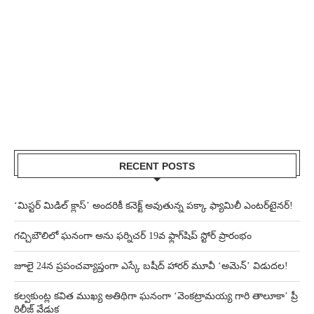
RECENT POSTS
‘మిస్టర్ మిడిల్ క్లాస్’ అందరికీ కనెక్ట్ అవుతున్న పక్కా ఫ్యామిలీ ఎంటర్‌టైనర్!
గచ్చిబౌలిలో ఘనంగా అను ఫర్నిచర్ 19వ ఫ్లాగ్‌షిప్ స్టోర్ ప్రారంభం
జూలై 24న ప్రపంచవ్యాప్తంగా ఎస్కే బషీద్‌ హారర్ మూవీ ‘అమెన్’ విడుదల!
కల్వకుంట్ల కవిత ముఖ్య అతిథిగా ఘనంగా ‘వెంకట్రామయ్య గారి తాలూకా’ ప్రీ
రిలీజ్ వేడుక