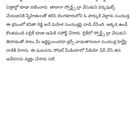
చిత్రాల్లో కూడా నటించారు. తాజాగా స్పోర్ట్స్ బ్రా వేసుకుని వ‌ర్క‌వుట్స్
చేయ‌డానికి స్నేహితులతో కలిసి బెంగ‌ళూరులోని ఓ పార్కుకి వెళ్లారు సంయుక్త.
ఈ క్రమంలో క‌వితా రెడ్డి అనే మ‌హిళ సంయుక్త‌పై దాడి చేసింది. అక్కడ ఉండే
కొంతమంది పబ్లిక్ కూడా ఆమెకి సపోర్ట్ చేసారు. ‌బ్లిక్‌లో స్పోర్ట్స్ బ్రా వేసుకుని
తిర‌గ‌డంతో పాటు మీ ఆర్టిస్టులంద‌రూ డ్ర‌గ్స్ వాడుతారంటూ సంయుక్త హెగ్డేపై
దాడికి దిగారు. ఈ ఘటనను సోషల్ మీడియాలో వీడియో షేర్ చేసి తన
ఆవేదనను వ్యక్తం చేసారు నటి.