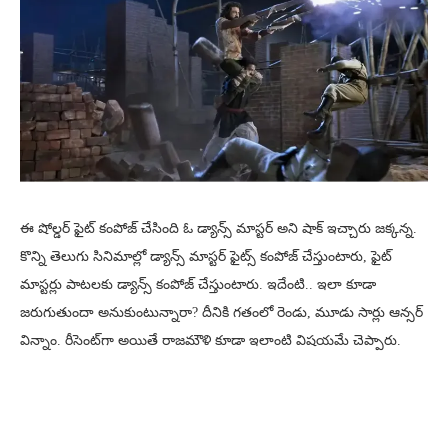
ఈ షోల్డర్ ఫైట్ కంపోజ్ చేసింది ఓ డ్యాన్స్ మాస్టర్ అని షాక్ ఇచ్చారు జక్కన్న.
కొన్ని తెలుగు సినిమాల్లో డ్యాన్స్‌ మాస్టర్‌ ఫైట్స్‌ కంపోజ్‌ చేస్తుంటారు, ఫైట్‌
మాస్టర్లు పాటలకు డ్యాన్స్‌ కంపోజ్‌ చేస్తుంటారు. ఇదేంటి.. ఇలా కూడా
జరుగుతుందా అనుకుంటున్నారా? దీనికి గతంలో రెండు, మూడు సార్లు ఆన్సర్‌
విన్నాం. రీసెంట్‌గా అయితే రాజమౌళి కూడా ఇలాంటి విషయమే చెప్పారు.