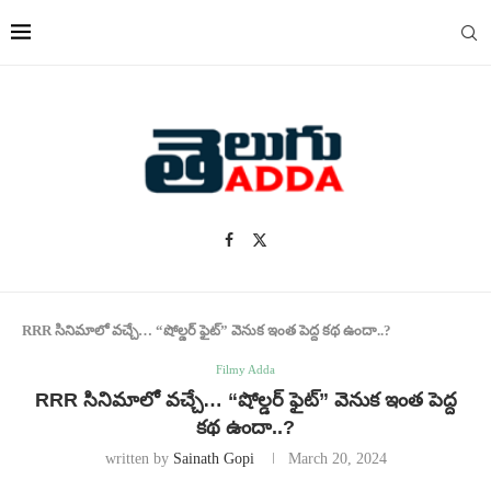
RRR సినిమాలో వచ్చే… “షోల్డర్ ఫైట్” వెనుక ఇంత పెద్ద కథ ఉందా..?
Filmy Adda
RRR సినిమాలో వచ్చే… “షోల్డర్ ఫైట్” వెనుక ఇంత పెద్ద
కథ ఉందా..?
written by
Sainath Gopi
March 20, 2024