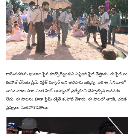
రామ్‌చరణ్‌ను భుజాల పైన కూర్చోబెట్టుకుని ఎన్టీఆర్‌ ఫైట్‌ చేస్తాడు. ఈ ఫైట్ ను
కంపోజ్ చేసింది ప్రేమ్ రక్షిత్ మాస్టర్ అని తెలిపారు జక్కన్న. ఇక ఈ సినిమాలో
నాటు నాటు పాట ఎంత హిట్ అయ్యిందో ప్రత్యేకించి చెప్పాల్సిన అవసరం
లేదు. ఈ పాటను కూడా ప్రేమ్ రక్షితే కంపోజ్ చేశారు. ఈ పాటలో తారక్, చరణ్
స్టెప్పులు మతిపోగొడతాయి.