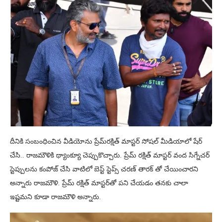
దీనికి సంబంధించిన వీడియోను ప్రేమ్‌రక్షిత్‌ మాస్టర్‌ సోషల్‌ మీడియాలో షేర్‌
చేసి.. రాజమౌళికి థ్యాంక్యూ చెప్పుకొచ్చారు. ప్రేమ్‌ రక్షిత్‌ మాస్టర్‌ వంద సిగ్నేచర్‌
స్టెప్పులను కంపోజ్‌ చేసి వాటిలో బెస్ట్ స్టెప్స్ చరణ్ తారక్ తో చేయించారని
అన్నారు రాజమౌళి. ప్రేమ్ రక్షిత్‌ మాస్టర్‌తో పని చేయడం తనకు చాలా
ఇష్టమని కూడా రాజమౌళి అన్నారు.