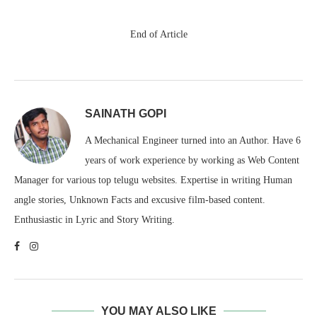
End of Article
SAINATH GOPI
A Mechanical Engineer turned into an Author. Have 6
years of work experience by working as Web Content
Manager for various top telugu websites. Expertise in writing Human
angle stories, Unknown Facts and excusive film-based content.
Enthusiastic in Lyric and Story Writing.
YOU MAY ALSO LIKE