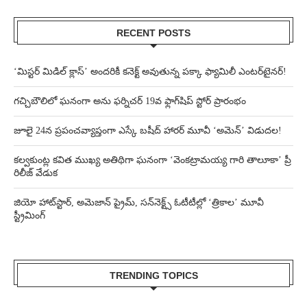
RECENT POSTS
‘మిస్టర్ మిడిల్ క్లాస్’ అందరికీ కనెక్ట్ అవుతున్న పక్కా ఫ్యామిలీ ఎంటర్‌టైనర్!
గచ్చిబౌలిలో ఘనంగా అను ఫర్నిచర్ 19వ ఫ్లాగ్‌షిప్ స్టోర్ ప్రారంభం
జూలై 24న ప్రపంచవ్యాప్తంగా ఎస్కే బషీద్‌ హారర్ మూవీ ‘అమెన్’ విడుదల!
కల్వకుంట్ల కవిత ముఖ్య అతిథిగా ఘనంగా ‘వెంకట్రామయ్య గారి తాలూకా’ ప్రీ
రిలీజ్ వేడుక
జియో హాట్‌స్టార్, అమెజాన్ ప్రైమ్, సన్‌నెక్ట్స్ ఓటీటీల్లో ‘త్రికాల’ మూవీ
స్ట్రీమింగ్
TRENDING TOPICS