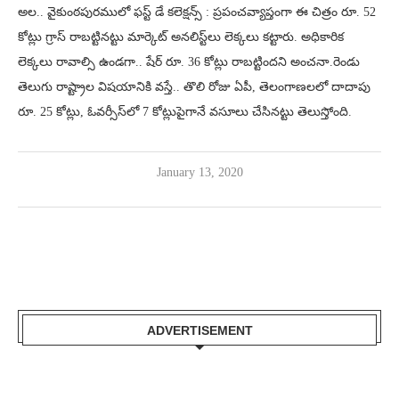
అల.. వైకుంఠపురములో ఫస్ట్ డే కలెక్షన్స్ : ప్రపంచవ్యాప్తంగా ఈ చిత్రం రూ. 52
కోట్లు గ్రాస్ రాబట్టినట్టు మార్కెట్ అనలిస్ట్‌లు లెక్కలు కట్టారు. అధికారిక
లెక్కలు రావాల్సి ఉండగా.. షేర్ రూ. 36 కోట్లు రాబట్టిందని అంచనా.రెండు
తెలుగు రాష్ట్రాల విషయానికి వస్తే.. తొలి రోజు ఏపీ, తెలంగాణలలో దాదాపు
రూ. 25 కోట్లు, ఓవర్సీస్‌లో 7 కోట్లుపైగానే వసూలు చేసినట్టు తెలుస్తోంది.
January 13, 2020
ADVERTISEMENT