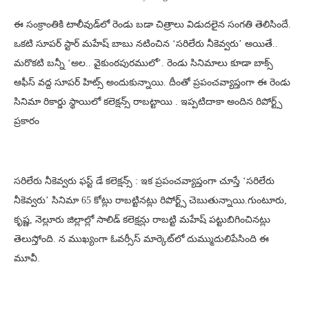
ఈ సంక్రాంతికి టాలీవుడ్‌లో రెండు బడా చిత్రాలు విడుదలైన సంగతి తెలిసిందే.
ఒకటి సూపర్ స్టార్ మహేష్ బాబు నటించిన ‘సరిలేరు నీకెవ్వరు’ అయితే..
మరొకటి బన్నీ ‘అల.. వైకుంఠపురములో’. రెండు సినిమాలు కూడా బాక్స్
ఆఫీస్ వద్ద సూపర్ హిట్స్ అందుకున్నాయి. దీంతో ప్రపంచవ్యాప్తంగా ఈ రెండు
సినిమా రికార్డు స్థాయిలో కలెక్షన్స్ రాబట్టాయి . ఇప్పటిదాకా అందిన రిపోర్ట్స్
ప్రకారం
సరిలేరు నీకెవ్వరు ఫస్ట్ డే కలెక్షన్స్ : ఇక ప్రపంచవ్యాప్తంగా చూస్తే ‘సరిలేరు
నీకెవ్వరు’ సినిమా 65 కోట్లు రాబట్టినట్లు రిపోర్ట్స్ చెబుతున్నాయి.గుంటూరు,
కృష్ణ, నెల్లూరు జిల్లాల్లో సాలిడ్ కలెక్షన్లు రాబట్టి మహేష్ పట్టుబిగించినట్లు
తెలుస్తోంది. న ముఖ్యంగా ఓవర్సీస్ మార్కెట్‌లో దుమ్ముదులిపేసింది ఈ
మూవీ.