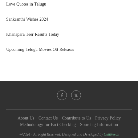
Love Quotes in Telugu
Sankranthi Wishes 2024
Khanapara Teer Results Today
Upcoming Telugu Movies Ott Releases
About Us
Contact Us
Contribute to Us
Privacy Policy
Methodology for Fact Checking
Sourcing Information
@2024 - All Right Reserved. Designed and Developed by
CultNerds