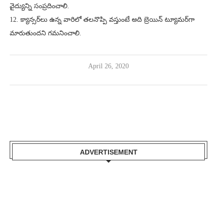
వైద్యున్ని సంప్రదించాలి.
12. క్యాన్సర్‌లు ఉన్న వారిలో తలనొప్పి వస్తుంటే అది బ్రెయిన్ ట్యూమర్‌గా
మారుతుందని గమనించాలి.
April 26, 2020
ADVERTISEMENT