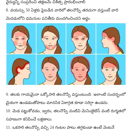
వైద్యున్ని సంప్రదించి తక్షణమే చికిత్స ప్రారంభించాలి.
8. వయస్సు 50 ఏళ్లకు పైబడిన వారిలో తలనొప్పి తరచుగా వస్తుంటే వారి
మెదడులోని ధమనుల పనితీరు మందగించిందని అర్థం.
9. తలకు గాయమైనా ఒక్కోసారి తలనొప్పి వస్తుంటుంది. ఇలాంటి సందర్భంలో
మైకంగా ఉండడంతోపాటు మానసిక ఏకాగ్రత కూడా సరిగ్గా ఉండదు.
10. మెడ పట్టుకోవడం, జ్వరం, తలనొప్పి వంటివి మెనింజైటిస్ వంటి రుగ్మతలో
సహజంగా కనిపించే లక్షణాలు.
11. ఒకసారి తలనొప్పి వచ్చి 24 గంటల పాటు తగ్గకుండా ఉంటే వెంటనే