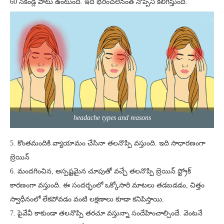
60 సెకండ్ల పాటు ఉంటుంది. ఇది భరించలేనంత నొప్పిని కలిగిస్తుంది.
headache types and reasons
5. కొంతమందికి వ్యాయామం చేసినా తలనొప్పి వస్తుంది. ఇది సాధారణంగా
బ్రెయిన్
6. మందగించిన, అస్పష్టమైన చూపుతో వచ్చే తలనొప్పి బ్రెయిన్ స్ట్రోక్
కారణంగా వస్తుంది. ఈ సందర్భంలో ఒక్కోసారి మాటలు తడబడడం, చిత్తం
స్వాధీనంలో లేకపోవడం వంటి లక్షణాలు కూడా కనిపిస్తాయి.
7. పైవేవీ కాకుండా తలనొప్పి తరచూ వస్తున్నా సందేహించాల్సిందే. వెంటనే