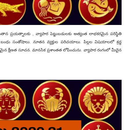
ాన ప్రయత్నాలకు , వ్యాపార పెట్టుబడులకు అత్యంత లాభకరమైన పరిస్థితి
ు సంతోషాలు. నూతన వ్యక్తుల పరిచయాలు. పిల్లల విషయాలలో శ్రద్ధ
క్షీణత సూచన. మానసిక ప్రశాంతత లోపించును. వ్యాపార రంగంలో మీదైన