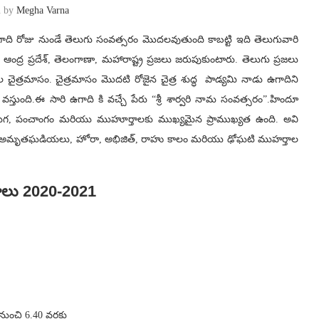
n by
Megha Varna
ి రోజు నుండే తెలుగు సంవత్సరం మొదలవుతుంది కాబట్టి ఇది తెలుగువారి
, ఆంద్ర ప్రదేశ్, తెలంగాణా, మహారాష్ట్ర ప్రజలు జరుపుకుంటారు. తెలుగు ప్రజలు
ైత్రమాసం. చైత్రమాసం మొదటి రోజైన చైత్ర శుద్ధ పాడ్యమి నాడు ఉగాదిని
తుంది.ఈ సారి ఉగాది కి వచ్చే పేరు “శ్రీ శార్వరి నామ సంవత్సరం”.హిందూ
పండుగ, పంచాంగం మరియు ముహూర్తాలకు ముఖ్యమైన ప్రాముఖ్యత ఉంది. అవి
. అమృతఘడియలు, హోరా, అభిజిత్, రాహు కాలం మరియు ఢోఘటి ముహర్తాల
ఫలాలు 2020-2021
నుంచి 6.40 వరకు