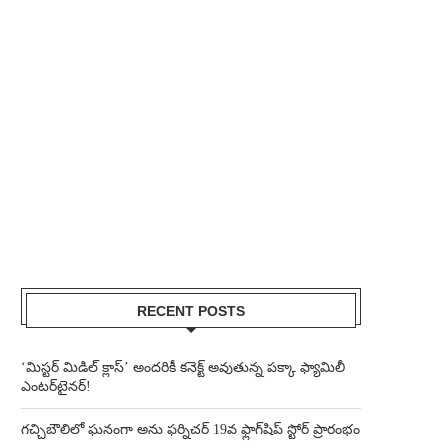
RECENT POSTS
‘మిస్టర్ మిడిల్ క్లాస్’ అందరికీ కనెక్ట్ అవుతున్న పక్కా ఫ్యామిలీ
ఎంటర్‌టైనర్!
గచ్చిబౌలిలో ఘనంగా అను ఫర్నిచర్ 19వ ఫ్లాగ్‌షిప్ స్టోర్ ప్రారంభం