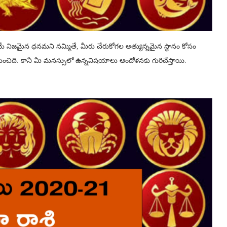
నిజమైన ధనమని నమ్మితే, మీరు చేరుకోగల అత్యున్నమైన స్థానం కోసం
ి. కానీ మీ మనస్సులో ఉన్నవిషయాలు ఆందోళనకు గురిచేస్తాయి.