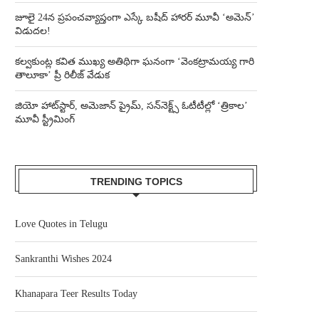
జూలై 24న ప్రపంచవ్యాప్తంగా ఎస్కే బషీద్‌ హారర్ మూవీ ‘అమెన్’
విడుదల!
కల్వకుంట్ల కవిత ముఖ్య అతిథిగా ఘనంగా ‘వెంకట్రామయ్య గారి
తాలూకా’ ప్రీ రిలీజ్ వేడుక
జియో హాట్‌స్టార్, అమెజాన్ ప్రైమ్, సన్‌నెక్ట్స్ ఓటీటీల్లో ‘త్రికాల’
మూవీ స్ట్రీమింగ్
TRENDING TOPICS
Love Quotes in Telugu
Sankranthi Wishes 2024
Khanapara Teer Results Today