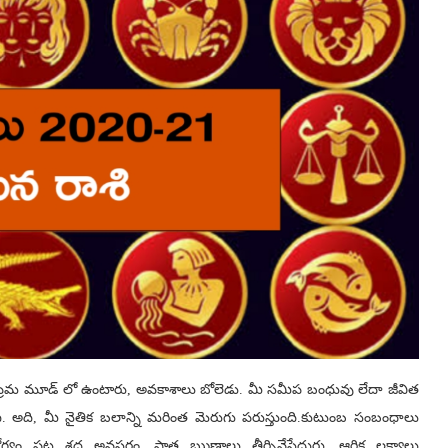
్రేమ మూడ్ లో ఉంటారు, అవకాశాలు బోలెడు. మీ సమీప బంధువు లేదా జీవిత
ి. అది, మీ నైతిక బలాన్ని మరింత మెరుగు పరుస్తుంది.కుటుంబ సంబంధాలు
యం పట్ల శ్రద్ధ అవసరం. పాత ఋణాలు తీర్చివేసేదురు. ఆర్ధిక లక్ష్యాలు