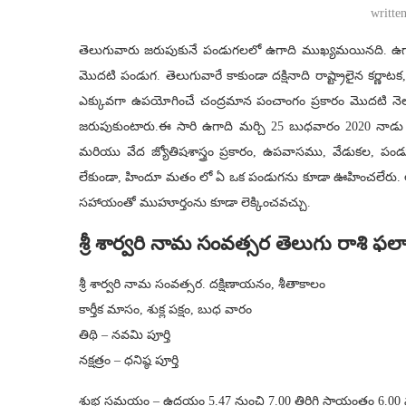
writte
తెలుగువారు జరుపుకునే పండుగలలో ఉగాది ముఖ్యమయినది. ఉగాద
మొదటి పండుగ. తెలుగువారే కాకుండా దక్షినాది రాష్ట్రాలైన కర్ణాటక
ఎక్కువగా ఉపయోగించే చంద్రమాన పంచాంగం ప్రకారం మొదటి నెల చ
జరుపుకుంటారు.ఈ సారి ఉగాది మర్చి 25 బుధవారం 2020 నాడు వస్
మరియు వేద జ్యోతిషశాస్త్రం ప్రకారం, ఉపవాసము, వేడుకల, 
లేకుండా, హిందూ మతం లో ఏ ఒక పండుగను కూడా ఊహించలేరు
సహాయంతో ముహూర్తంను కూడా లెక్కించవచ్చు.
శ్రీ శార్వరి నామ సంవత్సర తెలుగు రాశి 
శ్రీ శార్వరి నామ సంవత్సర. దక్షిణాయనం, శీతాకాలం
కార్తీక మాసం, శుక్ల పక్షం, బుధ వారం
తిథి – నవమి పూర్తి
నక్షత్రం – ధనిష్ఠ పూర్తి
శుభ సమయం – ఉదయం 5.47 నుంచి 7.00 తిరిగి సాయంత్రం 6.00 