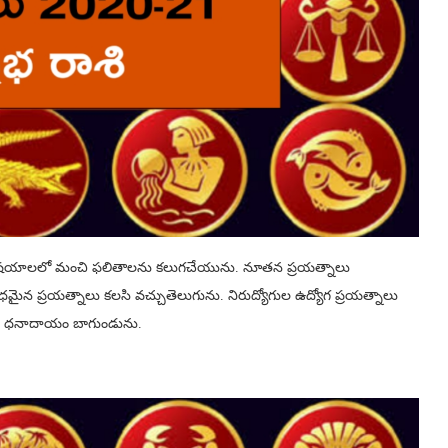
ిషయాలలో మంచి ఫలితాలను కలుగచేయును. నూతన ప్రయత్నాలు
న ప్రయత్నాలు కలసి వచ్చుతెలుగును. నిరుద్యోగుల ఉద్యోగ ప్రయత్నాలు
చును. ధనాదాయం బాగుండును.