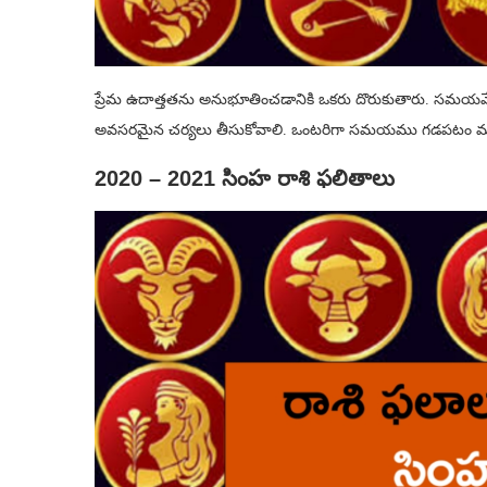
ప్రేమ ఉదాత్తతను అనుభూతించడానికి ఒకరు దొరుకుతారు. సమయమే 
అవసరమైన చర్యలు తీసుకోవాలి. ఒంటరిగా సమయము గడపటం మంచిద
2020 – 2021 సింహ రాశి ఫలితాలు