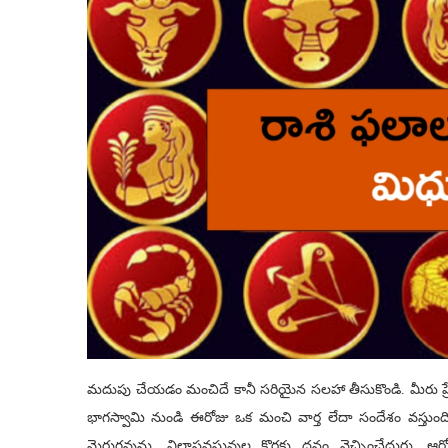
మదుపు చేయడం మంచిదే కానీ సరియైన సలహా తీసుకొండి. మీరు ప
భాగస్వామి నుండి ఈరోజు ఒక మంచి వార్త లేదా సందేశం వస్తుంద
మెరుగవును. విలాసవస్తువుల కొరకు ధనం వెచ్చించేదురు. ఆరోగ్