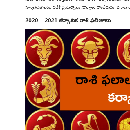
పూర్తిచెయగలరు. విదేశీ ప్రయత్నాలు విఘ్నాలు పొందేదును. ధనాదా
2020 – 2021 కర్కాటక రాశి ఫలితాలు