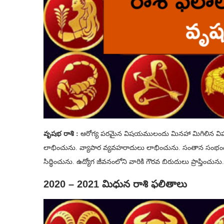
వృషభ రాశి :
ఆరోగ్య పరమైన విషయములందు మినహా మిగిలిన వ
లాభించును. వ్యాపార వ్యవహరాదులు లాభించును. సంతాన సంభంధమై
సిద్ధించును. ఉద్యోగ జీవనంలోని వారికి గౌరవ బిరుదులు ప్రాప్తిం
2020 – 2021 మిధున రాశి ఫలితాలు