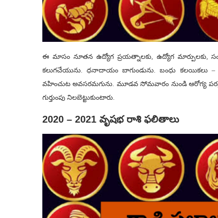
ఈ మాసం నూతన ఉద్యోగ ప్రయత్నాలకు, ఉద్యోగ మార్పులకు, సంత
కలుగచేయును. ధనాదాయం బాగుండును. బంధు కలయికలు – బంధ
వహించుట అవసరమగును. మూడవ సోమవారం నుండి ఆరోగ్య పరమైన 
గుర్తుంపు నిలబెట్టుకుంటారు.
2020 – 2021 వృషభ రాశి ఫలితాలు