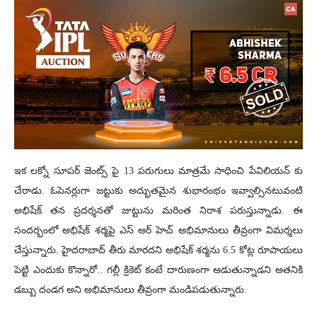
ఇక లక్నో సూపర్ జెంట్స్ పై 13 పరుగులు మాత్రమే సాధించి పేవిలియన్ కు
చేరాడు. ఓపెనర్లుగా జట్టుకు అద్భుతమైన శుభారంభం ఇవ్వాల్సినటువంటి
అభిషేక్ తన ప్రదర్శనతో జుట్టును మరింత నిరాశ పరుస్తున్నాడు. ఈ
సందర్భంలో అభిషేక్ శర్మపై ఎస్ ఆర్ హెచ్ అభిమానులు తీవ్రంగా విమర్శలు
చేస్తున్నారు. హైదరాబాద్ తీరు మారదని అభిషేక్ శర్మను 6.5 కోట్ల రూపాయలు
పెట్టి ఎందుకు కొన్నారో.. గల్లీ క్రికెట్ కంటే దారుణంగా ఆడుతున్నాడని అతనికి
డబ్బు దండగ అని అభిమానులు తీవ్రంగా మండిపడుతున్నారు.