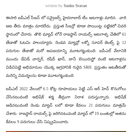
written by
Sunku Sravan
ఈసారి ఐపీఎల్ సీజన్ లో సన్రైజర్స్ హైదరాబాద్ టీం ఆటగాళ్లు మారిన.. వారి
ఆట తీరు మాత్రం మారలేదు. ప్రస్తుత సీజన్లో కూడా పాయింట్ల పట్టికలో చివరి
స్థానంలో చేరారు. తొలి మ్యాచ్ లోనే రాజస్థాన్ రాయల్స్ ఆటగాళ్ళ చేతిలో 61
తేడాతో ఓటమి పాలయ్యారు. రెండవ మ్యాచ్లో లక్నో సూపర్ జెంట్స్ పై 12
పరుగుల తేడాతో మరో అపజయాన్ని మూటగట్టుకుంది. ఐపీఎల్ వేలానికి
ముందు డేవిడ్ వార్నర్, రషీద్ ఖాన్, జానీ బెయిరుస్టో వంటి ఆటగాళ్లను
విడిచిపెట్టి అభిమానుల యొక్క ఆగ్రహానికి గురైన SRH. ప్రస్తుతం ఆటతీరుతో
మరిన్ని విమర్శలను కూడా మూటగట్టుకుంది.
ఐపీఎల్ 2022 వేలంలో 6.5 కోట్ల రూపాయలు పెట్టి ఎస్ ఆర్ హెచ్ కొనుగోలు
చేసినటువంటి అభిషేక్ శర్మ తీవ్రంగా నిరాశ పరుస్తున్నారు. అభిషేక్
ఆడినటువంటి రెండు మ్యాచ్ లలో కూడా కేవలం 21 పరుగులు మాత్రమే
చేశారు. రాజస్థాన్ రాయల్స్ పై జరిగినటువంటి మ్యాచ్ లో 19 బంతుల్లో అతను
కేవలం 9 పరుగులు చేసి నిష్క్రమించారు.