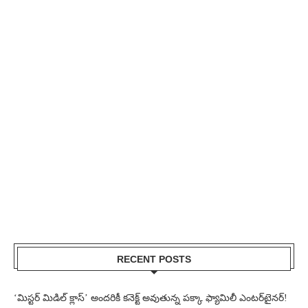
RECENT POSTS
‘మిస్టర్ మిడిల్ క్లాస్’ అందరికీ కనెక్ట్ అవుతున్న పక్కా ఫ్యామిలీ ఎంటర్‌టైనర్!