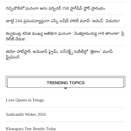
గచ్చిబౌలిలో ఘనంగా అను ఫర్నిచర్ 19వ ఫ్లాగ్‌షిప్ స్టోర్ ప్రారంభం
జూలై 24న ప్రపంచవ్యాప్తంగా ఎస్కే బషీద్‌ హారర్ మూవీ ‘అమెన్’ విడుదల!
కల్వకుంట్ల కవిత ముఖ్య అతిథిగా ఘనంగా ‘వెంకట్రామయ్య గారి తాలూకా’ ప్రీ
రిలీజ్ వేడుక
జియో హాట్‌స్టార్, అమెజాన్ ప్రైమ్, సన్‌నెక్ట్స్ ఓటీటీల్లో ‘త్రికాల’ మూవీ
స్ట్రీమింగ్
TRENDING TOPICS
Love Quotes in Telugu
Sankranthi Wishes 2024
Khanapara Teer Results Today