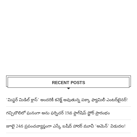
RECENT POSTS
‘మిస్టర్ మిడిల్ క్లాస్’ అందరికీ కనెక్ట్ అవుతున్న పక్కా ఫ్యామిలీ ఎంటర్‌టైనర్!
గచ్చిబౌలిలో ఘనంగా అను ఫర్నిచర్ 19వ ఫ్లాగ్‌షిప్ స్టోర్ ప్రారంభం
జూలై 24న ప్రపంచవ్యాప్తంగా ఎస్కే బషీద్‌ హారర్ మూవీ ‘అమెన్’ విడుదల!