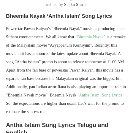
written by
Sunku Sravan
Bheemla Nayak ‘Antha Istam’ Song Lyrics
Powerstar Pawan Kalyan’s “Bheemla Nayak” movie is producing under
Sithara entertainments. We all know that “
Bheemla Nayak
” is a remake
of the Malayalam movie “Ayyappanum Koshiyum”. Recently, this
movie unit has announced the latest update about Bheemla Nayak. A
song “Antha ishtam” promo is about to release tomorrow at 11.00 AM.
Apart from the fan base of powerstar Pawan Kalyan, this movie has a
separate fan base because the Malayalam original was the biggest hit.
Additionally, pan Indian actor Rana is also playing an important role in
“Bheemla Nayak movie”. Bheemla Nayak ‘
Antha Istam’ Song Lyrics
So, the expectations are higher than usual. Let’s wait for the promo to
estimate the success rate.
Antha Istam Song Lyrics Telugu and
English