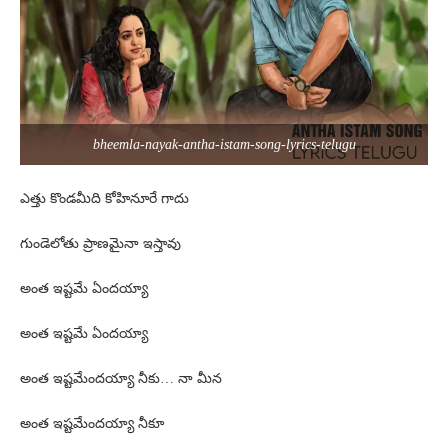
bheemla-nayak-antha-istam-song-lyrics-telugu
ఎత్తు కొండమీది కోహినూరే గాదు
గుండెలోతు ప్రాణమైనా ఇస్తావు
అంత ఇష్టమే ఏందయ్యా
అంత ఇష్టమే ఏందయ్యా
అంత ఇష్టమేందయ్యా నీకు… నా మీన
అంత ఇష్టమేందయ్యా నీకూ