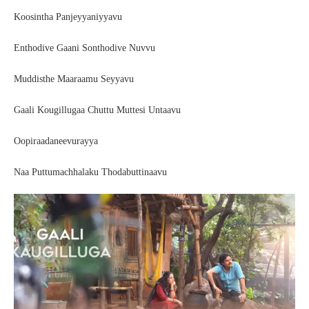
Koosintha Panjeyyaniyyavu
Enthodive Gaani Sonthodive Nuvvu
Muddisthe Maaraamu Seyyavu
Gaali Kougillugaa Chuttu Muttesi Untaavu
Oopiraadaneevurayya
Naa Puttumachhalaku Thodabuttinaavu