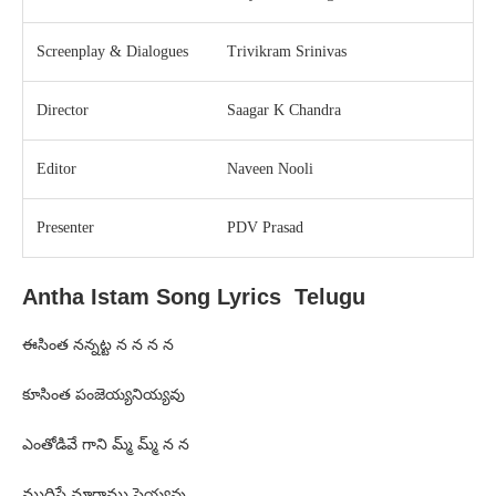
Screenplay & Dialogues
Trivikram Srinivas
Director
Saagar K Chandra
Editor
Naveen Nooli
Presenter
PDV Prasad
Antha Istam Song Lyrics Telugu
ఈసింత నన్నట్ట న న న న
కూసింత పంజెయ్యనియ్యవు
ఎంతోడివే గాని మ్మ్ మ్మ్ న న
ముద్దిస్తే మారాము సెయ్యవు