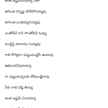
అంత ఇష్టమేందయ్యా నీకూ
ఈసింత నన్నిట్ట పోనేపోనియ్యవు
కూసింత పంజెయ్యనియ్యవు
ఎంతోడివే గాని సొంతోడివే నువ్వు
ముద్దిస్తే మారాము సెయ్యవు
గాలి కౌగిళ్లుగా చుట్టుముట్టేసి ఉంటావు
ఊపిరాడనీవురయ్యా
నా పుట్టుమచ్చలకు తోడబుట్టినావు
నీకు నాకు ధిష్ఠి తియ్య
అంత ఇష్టమే ఏందయ్యా