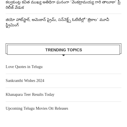
కల్వకుంట్ల కవిత ముఖ్య అతిథిగా ఘనంగా ‘వెంకట్రామయ్య గారి తాలూకా’ ప్రీ
రిలీజ్ వేడుక
జియో హాట్‌స్టార్, అమెజాన్ ప్రైమ్, సన్‌నెక్ట్స్ ఓటీటీల్లో ‘త్రికాల’ మూవీ
స్ట్రీమింగ్
TRENDING TOPICS
Love Quotes in Telugu
Sankranthi Wishes 2024
Khanapara Teer Results Today
Upcoming Telugu Movies Ott Releases