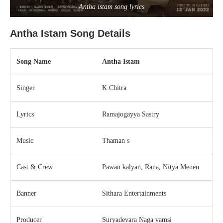
Antha istam song lyrics
Antha Istam Song Details
Song Name
Antha Istam
Singer
K.Chitra
Lyrics
Ramajogayya Sastry
Music
Thaman s
Cast & Crew
Pawan kalyan, Rana, Nitya Menen
Banner
Sithara Entertainments
Producer
Suryadevara Naga vamsi