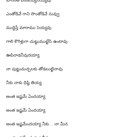
కూసింత పంజెయ్యనియ్యవు
ఎంతోడివే గాని సొంతోడివే నువ్వు
ముద్దిస్తే మారాము సెయ్యవు
గాలి కౌగిళ్లుగా చుట్టుముట్టేసి ఉంటావు
ఊపిరాడనీవురయ్యా
నా పుట్టుమచ్చలకు తోడబుట్టినావు
నీకు నాకు ధిష్ఠి తియ్య
అంత ఇష్టమే ఏందయ్యా
అంత ఇష్టమే ఏందయ్యా
అంత ఇష్టమేందయ్యా నీకు… నా మీన