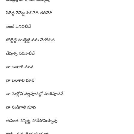
పేరెట్టి నేనెట్ట పిలిచేది తలిచేది
ఇంటి పెనివిటివే
బొట్టెట్టి ముద్దెట్టి నను చేరదీసిన
దేవుళ్ళ సరిసాటివే
నా బంగారి మావ
నా బలశాలి మావ
నా మెళ్లోని నల్లపూసల్లో మణిపూసవే
నా సుడిగాలి మావ
ఈసింత నన్నిట్ట పోనేపోనియ్యవు