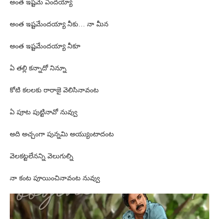
అంత ఇష్టమే ఏందయ్యా
అంత ఇష్టమేందయ్యా నీకు… నా మీన
అంత ఇష్టమేందయ్యా నీకూ
ఏ తల్లి కన్నాదో నిన్నూ
కోటి కలలకు రారాజై వెలిసినావంట
ఏ పూట పుట్టినావో నువ్వు
అది అచ్చంగా పున్నమి అయ్యుంటాదంట
వెలకట్టలేనన్ని వెలుగుల్ని
నా కంట పూయించినావంట నువ్వు