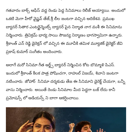
గతవారం బాక్స్ ఆఫీస్ వద్ద రెండు పెద్ద సినిమాలు రిలీజ్ అయ్యాయి. అందులో
ఒకటి మెగా హీరో వైష్ణవ్ తేజ్,శ్రీ లీల జంటగా వచ్చిన ఆదికేశవ. ప్రముఖ
బ్యానర్ సితార ఎంటర్టైన్మెంట్స్ బ్యానర్ పైన నిర్మాత నాగ వంశీ ఈ సినిమాను
నిర్మించారు. త్రివిక్రమ్ భార్య సాయి సౌజన్య నిర్మాణం భాగస్వామిగా ఉన్నారు.
శ్రీకాంత్ ఎన్ రెడ్డి డైరెక్షన్ లో వచ్చిన ఈ మూవీకి తమిళ మ్యూజిక్ డైరెక్టర్ జీవి
ప్రకాష్ కుమార్ సంగీతం అందించారు.
అలాగే మరో సినిమా గీత ఆర్ట్స్ బ్యానర్ నిర్మించిన కోట బొమ్మాళి పిఎస్.
ఇందులో శ్రీకాంత్ కీలక పాత్ర పోషించగా, రాహుల్ విజయ్, శివాని జంటగా
నటించారు. జోహార్ సినిమా దర్శకుడు తేజ ఈ సినిమాని డైరెక్ట్ చేయగా, బన్నీ
వాసు నిర్మించారు. అయితే రెండు సినిమాల మీద పెద్దగా బజ్ లేదు కానీ
ప్రమోషన్స్ లో ఆడియన్స్ ని బాగా ఆకర్షించాయి.