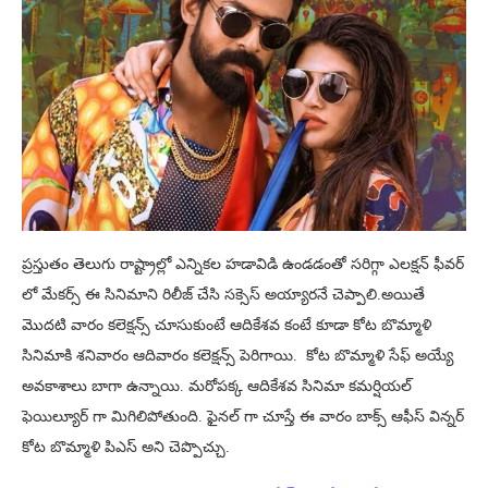
ప్రస్తుతం తెలుగు రాష్ట్రాల్లో ఎన్నికల హడావిడి ఉండడంతో సరిగ్గా ఎలక్షన్ ఫీవర్
లో మేకర్స్ ఈ సినిమాని రిలీజ్ చేసి సక్సెస్ అయ్యారనే చెప్పాలి.అయితే
మొదటి వారం కలెక్షన్స్ చూసుకుంటే ఆదికేశవ కంటే కూడా కోట బొమ్మాళి
సినిమాకి శనివారం ఆదివారం కలెక్షన్స్ పెరిగాయి. కోట బొమ్మాళి సేఫ్ అయ్యే
అవకాశాలు బాగా ఉన్నాయి. మరోపక్క ఆదికేశవ సినిమా కమర్షియల్
ఫెయిల్యూర్ గా మిగిలిపోతుంది. ఫైనల్ గా చూస్తే ఈ వారం బాక్స్ ఆఫీస్ విన్నర్
కోట బొమ్మాళి పిఎస్ అని చెప్పొచ్చు.