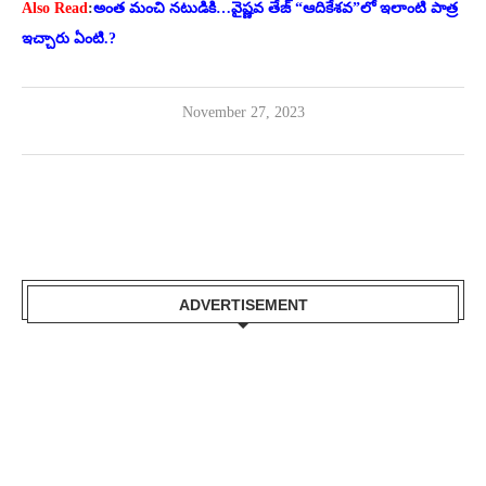
Also Read
:
అంత మంచి నటుడికి…వైష్ణవ తేజ్ “ఆదికేశవ”లో ఇలాంటి పాత్ర
ఇచ్చారు ఏంటి.?
November 27, 2023
ADVERTISEMENT