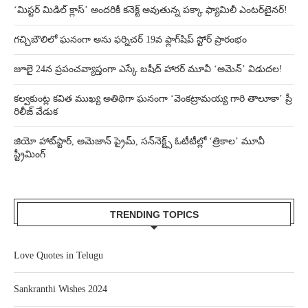
‘మిస్టర్ మిడిల్ క్లాస్’ అందరికీ కనెక్ట్ అవుతున్న పక్కా ఫ్యామిలీ ఎంటర్‌టైనర్!
గచ్చిబౌలిలో ఘనంగా అను ఫర్నిచర్ 19వ ఫ్లాగ్‌షిప్ స్టోర్ ప్రారంభం
జూలై 24న ప్రపంచవ్యాప్తంగా ఎస్కే బషీద్‌ హారర్ మూవీ ‘అమెన్’ విడుదల!
కల్వకుంట్ల కవిత ముఖ్య అతిథిగా ఘనంగా ‘వెంకట్రామయ్య గారి తాలూకా’ ప్రీ
రిలీజ్ వేడుక
జియో హాట్‌స్టార్, అమెజాన్ ప్రైమ్, సన్‌నెక్ట్స్ ఓటీటీల్లో ‘త్రికాల’ మూవీ
స్ట్రీమింగ్
TRENDING TOPICS
Love Quotes in Telugu
Sankranthi Wishes 2024