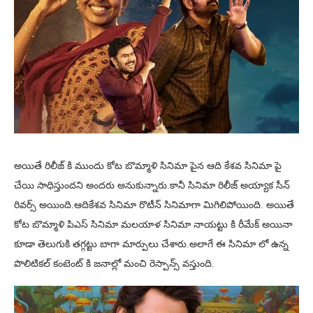
అయితే రిలీజ్ కి ముందు కోట బొమ్మాళి సినిమా పైన ఆది కేశవ సినిమా పై
చేయి సాధిస్తుందని అందరు అనుకున్నారు.కానీ సినిమా రిలీజ్ అయ్యాక సీన్
రివర్స్ అయింది.ఆదికేశవ సినిమా రొటీన్ సినిమాగా మిగిలిపోయింది. అయితే
కోట బొమ్మాళి పిఎస్ సినిమా మలయాళ సినిమా నాయట్టు కి రీమేక్ అయినా
కూడా తెలుగుకి తగ్గట్టు బాగా మార్పులు చేశారు.అలాగే ఈ సినిమా లో ఉన్న
పొలిటికల్ కంటెంట్ కి జనాల్లో మంచి రెస్పాన్స్ వస్తుంది.