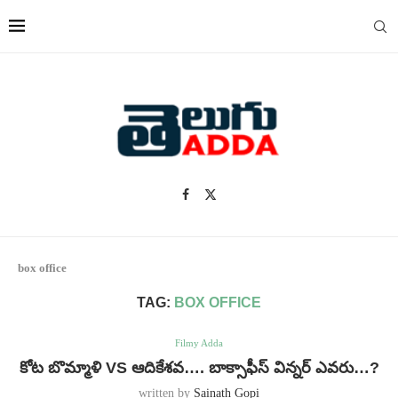
box office
TAG:
BOX OFFICE
Filmy Adda
కోట బొమ్మాళి VS ఆదికేశవ…. బాక్సాఫీస్ విన్నర్ ఎవరు…?
written by
Sainath Gopi