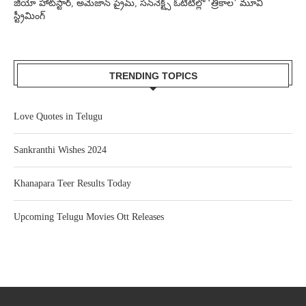
జియో హాట్‌స్టార్, అమెజాన్ ప్రైమ్, సన్‌నెక్ట్స్ ఓటీటీల్లో ‘త్రికాల’ మూవీ
స్ట్రీమింగ్
TRENDING TOPICS
Love Quotes in Telugu
Sankranthi Wishes 2024
Khanapara Teer Results Today
Upcoming Telugu Movies Ott Releases