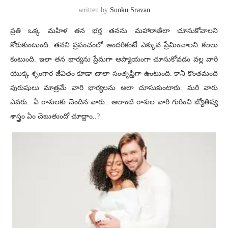
written by
Sunku Sravan
ప్రతి ఒక్క మహిళ తన భర్త తనను మహారాణిలా చూసుకోవాలని
కోరుకుంటుంది. తనని ప్రపంచంలో అందరికంటే ఎక్కువ ప్రేమించాలని కలలు
కంటుంది. ఇలా తన భార్యను ప్రేమగా ఆప్యాయంగా చూసుకోవడం వల్ల వారి
యొక్క శృంగార జీవితం కూడా చాలా సంతృప్తిగా ఉంటుంది. కానీ కొంతమంది
పురుషులు మాత్రమే వారి భార్యలను అలా చూసుకుంటారు. మరి వారు
ఎవరు.. ఏ రాశులకు చెందిన వారు.. అలాంటి రాశుల వారి గురించి జ్యోతిష్య
శాస్త్రం ఏం చెబుతుందో చూద్దాం..?