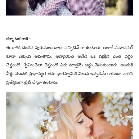
కర్కాటక రాశి :
ఈ రాశికి చెందిన పురుషులు చాలా సెన్సిటివ్ గా ఉంటారు. అలాగే ఎమోషనల్
కూడా ఎక్కువ అవుతారు. ఆప్యాయత అనేది ఒక వ్యక్తిని ఎంత దగ్గర
చేస్తుందో.. ప్రేమించేలా చేస్తుందో వీరు మాత్రమే అర్థం చేసుకుంటారు. అందుకే
వీళ్లు మొదటి ప్రాధాన్యత తమ భాగస్వామికి విలువ ఇవ్వడమే కాకుండా వారిని
ప్రత్యేకంగా ట్రీట్ చేస్తూ ఉంటారు.