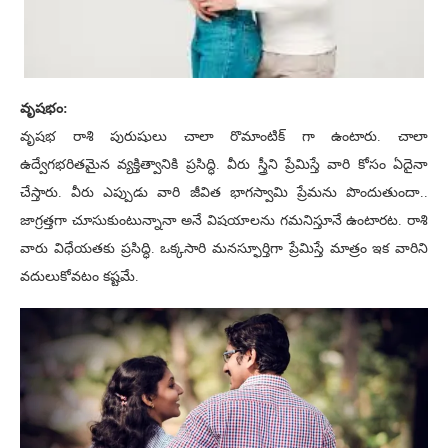
వృషభం:
వృషభ రాశి పురుషులు చాలా రొమాంటిక్ గా ఉంటారు. చాలా
ఉద్వేగభరితమైన వ్యక్తిత్వానికి ప్రసిద్ధి. వీరు స్త్రీని ప్రేమిస్తే వారి కోసం ఏదైనా
చేస్తారు. వీరు ఎప్పుడు వారి జీవిత భాగస్వామి ప్రేమను పొందుతుందా..
జాగ్రత్తగా చూసుకుంటున్నానా అనే విషయాలను గమనిస్తూనే ఉంటారట. రాశి
వారు విధేయతకు ప్రసిద్ధి. ఒక్కసారి మనస్ఫూర్తిగా ప్రేమిస్తే మాత్రం ఇక వారిని
వదులుకోవటం కష్టమే.