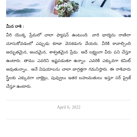
మీన రాశి :
వీరి యొక్క ప్రేమలో చాలా ఫ్యాషన్ ఉంటుంది. వారి భార్యను రాణిలా
చూసుకోవడంలో ఎప్పుడు కూడా వెనకడుగు వేయరు. వీరికి కావాల్సింది
అద్భుతమైన, అందమైన, శాశ్వతమైన ప్రేమ. అదే లక్ష్యంగా వీరు పని చేస్తూ
ఉంటారు. తాము ఎవరిని ఇష్టపడుతూ ఉన్నాం. ఎవరికి ఎక్కువగా కమిట్
అవుతున్నాం.. అనే విషయాలను చాలా జాగ్రత్తగా గమనిస్తారు. ఈ రాశివారు
స్త్రీలకు ఎక్కువగా చాక్లెట్లు, పువ్వులు ఇతర బహుమతులు ఇస్తూ సర్ ప్రైజ్
చేస్తూ ఉంటారు.
April 6, 2022