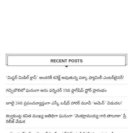
RECENT POSTS
‘మిస్టర్ మిడిల్ క్లాస్’ అందరికీ కనెక్ట్ అవుతున్న పక్కా ఫ్యామిలీ ఎంటర్‌టైనర్!
గచ్చిబౌలిలో ఘనంగా అను ఫర్నిచర్ 19వ ఫ్లాగ్‌షిప్ స్టోర్ ప్రారంభం
జూలై 24న ప్రపంచవ్యాప్తంగా ఎస్కే బషీద్‌ హారర్ మూవీ ‘అమెన్’ విడుదల!
కల్వకుంట్ల కవిత ముఖ్య అతిథిగా ఘనంగా ‘వెంకట్రామయ్య గారి తాలూకా’ ప్రీ
రిలీజ్ వేడుక