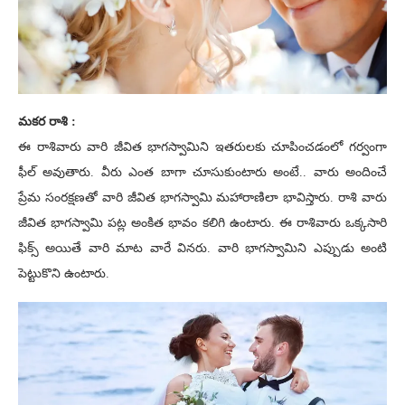
మకర రాశి :
ఈ రాశివారు వారి జీవిత భాగస్వామిని ఇతరులకు చూపించడంలో గర్వంగా
ఫీల్ అవుతారు. వీరు ఎంత బాగా చూసుకుంటారు అంటే.. వారు అందించే
ప్రేమ సంరక్షణతో వారి జీవిత భాగస్వామి మహారాణిలా భావిస్తారు. రాశి వారు
జీవిత భాగస్వామి పట్ల అంకిత భావం కలిగి ఉంటారు. ఈ రాశివారు ఒక్కసారి
ఫిక్స్ అయితే వారి మాట వారే వినరు. వారి భాగస్వామిని ఎప్పుడు అంటి
పెట్టుకొని ఉంటారు.