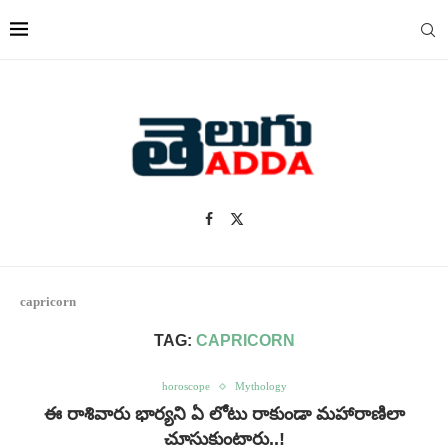
capricorn
TAG:
CAPRICORN
horoscope
Mythology
ఈ రాశివారు భార్యని ఏ లోటు రాకుండా మహారాణిలా
చూసుకుంటారు..!