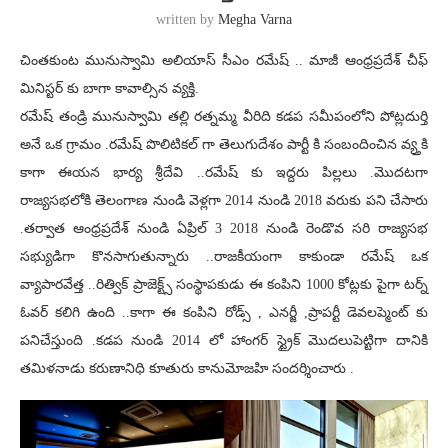
written by
Megha Varna
చింతకుంట మునుస్వామి అలియాస్ సీఎం రమేష్ .. మాజీ ఆంధ్రప్రదేశ్ చీఫ్
మినిస్టర్ కు బాగా కావాల్సిన వ్యక్తి.
రమేష్ తండ్రి మునుస్వామి తల్లి రత్నమ్మ వీరిది కడప సమీపంలోని పోట్లదుర్తి
అనే ఒక గ్రామం .రమేష్ పొలిటికల్ గా తెలుగుదేశం పార్టీ కి సంబందించిన వ్య్తకి
కాగా ఈయన భార్య శ్రీదేవి ..రమేష్ కు ఇద్దరు పిల్లలు .మొదటగా
రాజ్యసభలోకి తెలంగాణ నుండి వెళ్లగా 2014 నుండి 2018 వరుకు పని చేసారు
.తర్వాత ఆంధ్రప్రదేశ్ నుండి ఏప్రిల్ 3 2018 నుండి రెండొవ సరి రాజ్యసభ
సభ్యుడిగా కొనసాగుతున్నారు ..రాజకీయంగా కాకుండా రమేష్ ఒక
వ్యాపారవేత్త ..రిత్విక్ ప్రాజెక్ట్స్ సంస్థాపకుడు ఈ కంపిని 1000 కోట్లకు పైగా టర్న్
ఓవర్ కలిగి ఉంది ..కాగా ఈ కంపిని రోడ్స్ , ఎనర్జీ ,ప్రాపర్టీ డెవలప్మెంట్ కు
పనిచేస్తుంది .కడప నుండి 2014 లో హాంగర్ స్ట్రైక్ మొదలుపెట్టిగా దానికి
తమిళనాడు కరుణానిధి కూతురు కానుమోజహి సందర్శించారు .