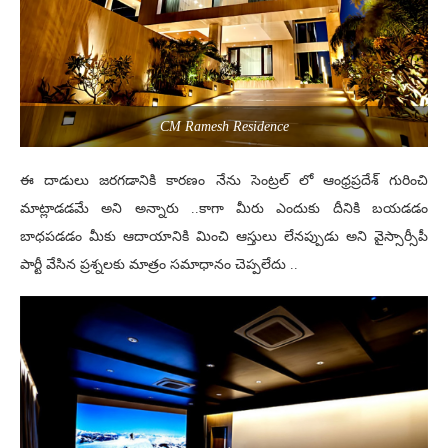
CM Ramesh Residence
ఈ దాడులు జరగడానికి కారణం నేను సెంట్రల్ లో ఆంధ్రప్రదేశ్ గురించి
మాట్లాడడమే అని అన్నారు ..కాగా మీరు ఎందుకు దీనికి బయడడం
బాధపడడం మీకు ఆదాయానికి మించి ఆస్తులు లేనప్పుడు అని వైస్సార్సీపీ
పార్టీ వేసిన ప్రశ్నలకు మాత్రం సమాధానం చెప్పలేదు ..