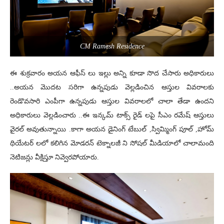
CM Ramesh Residence
ఈ శుక్రవారం అయన ఆఫీస్ లు ఇల్లు అన్ని కూడా సొద చేసారు అధికారులు
..అయన మొదట సరిగా ఉన్నపుడు వెల్లడించిన ఆస్తుల వివరాలకు
రెండొవసారి ఎంపీగా ఉన్నపుడు ఆస్తుల వివరాలలో చాలా తేడా ఉందని
అధికారులు వెల్లడించారు ..ఈ ఇన్కమ్ టాక్స్ రైడ్ లపై సీఎం రమేష్ ఆస్తులు
వైరల్ అవుతున్నాయి .కాగా అయన డైనింగ్ టేబుల్ ,స్విమ్మింగ్ పూల్ ,హోమ్
థియేటర్ లలో కలిగిన మోడరన్ టెక్నాలజీ ని సోషల్ మీడియాలో చాలామంది
నెటిజన్లు వీక్షిస్తూ నివ్వెరపోయారు.