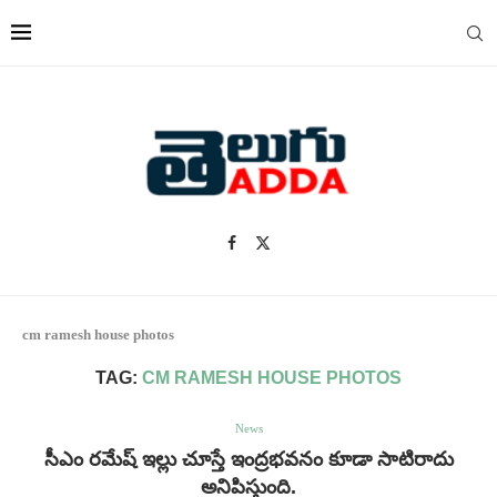
cm ramesh house photos
TAG:
CM RAMESH HOUSE PHOTOS
News
సీఎం రమేష్ ఇల్లు చూస్తే ఇంద్రభవనం కూడా సాటిరాదు
అనిపిస్తుంది.