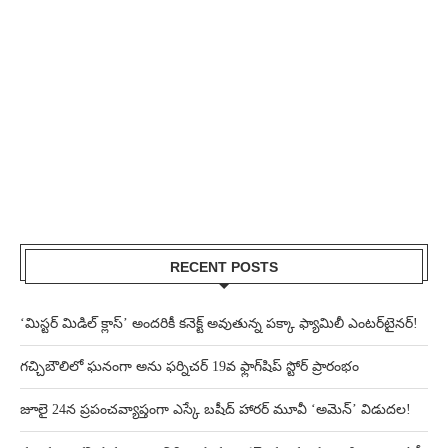
RECENT POSTS
‘మిస్టర్ మిడిల్ క్లాస్’ అందరికీ కనెక్ట్ అవుతున్న పక్కా ఫ్యామిలీ ఎంటర్‌టైనర్!
గచ్చిబౌలిలో ఘనంగా అను ఫర్నిచర్ 19వ ఫ్లాగ్‌షిప్ స్టోర్ ప్రారంభం
జూలై 24న ప్రపంచవ్యాప్తంగా ఎస్కే బషీద్‌ హారర్ మూవీ ‘అమెన్’ విడుదల!