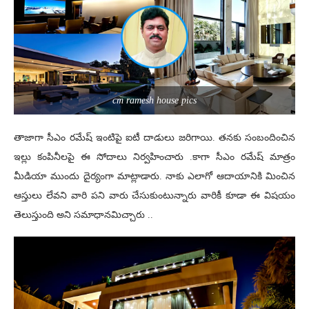
cm ramesh house pics
తాజాగా సీఎం రమేష్ ఇంటిపై ఐటీ దాడులు జరిగాయి. తనకు సంబందించిన
ఇల్లు కంపినీలపై ఈ సోదాలు నిర్వహించారు .కాగా సీఎం రమేష్ మాత్రం
మీడియా ముందు దైర్యంగా మాట్లాడారు. నాకు ఎలాగో ఆదాయానికి మించిన
ఆస్తులు లేవని వారి పని వారు చేసుకుంటున్నారు వారికీ కూడా ఈ విషయం
తెలుస్తుంది అని సమాధానమిచ్చారు ..