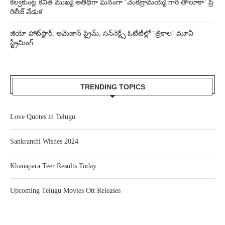
కల్వకుంట్ల కవిత ముఖ్య అతిథిగా ఘనంగా ‘వెంకట్రామయ్య గారి తాలూకా’ ప్రీ
రిలీజ్ వేడుక
జియో హాట్‌స్టార్, అమెజాన్ ప్రైమ్, సన్‌నెక్ట్స్ ఓటీటీల్లో ‘త్రికాల’ మూవీ
స్ట్రీమింగ్
TRENDING TOPICS
Love Quotes in Telugu
Sankranthi Wishes 2024
Khanapara Teer Results Today
Upcoming Telugu Movies Ott Releases