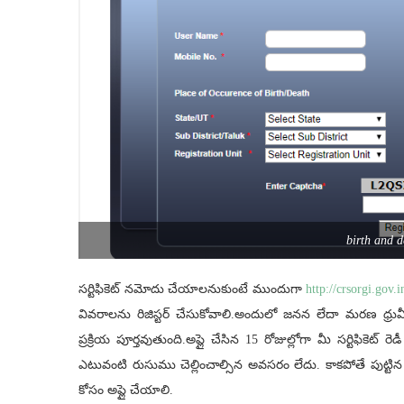
birth and d
సర్టిఫికెట్ నమోదు చేయాలనుకుంటే ముందుగా
http://crsorgi.gov
వివరాలను రిజిస్టర్ చేసుకోవాలి.అందులో జనన లేదా మరణ ధ్రువీకరణ
ప్రక్రియ పూర్తవుతుంది.అప్లై చేసిన 15 రోజుల్లోగా మీ స‌ర్టిఫికెట్
ఎటువంటి రుసుము చెల్లించాల్సిన అవసరం లేదు. కాకపోతే పుట్టిన త
కోసం అప్లై చేయాలి.