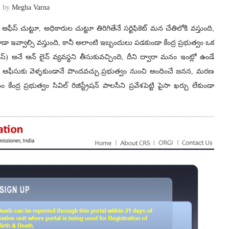
n by
Megha Varna
ఆ ఆఫీస్ చుట్టూ, అధికారుల చుట్టూ తిరిగితేనే సర్టిఫికెట్ మన చేతిలోకి వస్తుంది,
ా ఇవ్వాల్సి వస్తుంది, కానీ అలాంటి ఇబ్బందులు పడకుండా కేంద్ర ప్రభుత్వం ఒక
సీఆర్ఎస్) అనే ఆన్ లైన్ వ్యవస్థని తీసుకువచ్చింది, దీని ద్వారా మనం ఇంట్లో ఉండే
ై చేసి ఏ ఆఫీసుకు వెళ్ళకుండానే పొందవచ్చు.ప్రభుత్వం నుంచి అందించే జనన, మరణ
ద్ర ప్రభుత్వం సివిల్‌ రిజిస్ట్రేషన్‌ పాలసీని ప్రవేశపెట్టి పైసా ఖర్చు లేకుండా