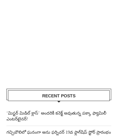
RECENT POSTS
‘మిస్టర్ మిడిల్ క్లాస్’ అందరికీ కనెక్ట్ అవుతున్న పక్కా ఫ్యామిలీ
ఎంటర్‌టైనర్!
గచ్చిబౌలిలో ఘనంగా అను ఫర్నిచర్ 19వ ఫ్లాగ్‌షిప్ స్టోర్ ప్రారంభం