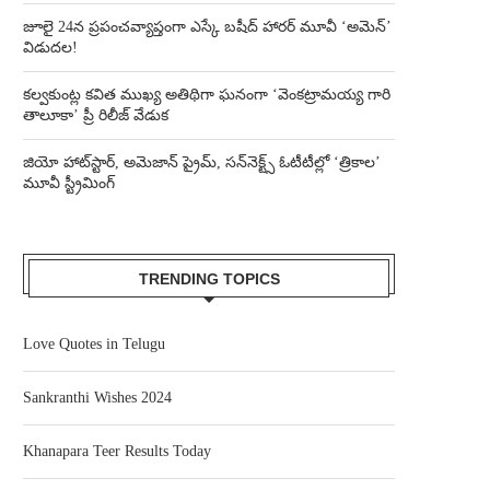
జూలై 24న ప్రపంచవ్యాప్తంగా ఎస్కే బషీద్‌ హారర్ మూవీ ‘అమెన్’
విడుదల!
కల్వకుంట్ల కవిత ముఖ్య అతిథిగా ఘనంగా ‘వెంకట్రామయ్య గారి
తాలూకా’ ప్రీ రిలీజ్ వేడుక
జియో హాట్‌స్టార్, అమెజాన్ ప్రైమ్, సన్‌నెక్ట్స్ ఓటీటీల్లో ‘త్రికాల’
మూవీ స్ట్రీమింగ్
TRENDING TOPICS
Love Quotes in Telugu
Sankranthi Wishes 2024
Khanapara Teer Results Today