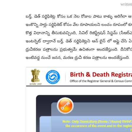
writte
బ‌ర్త్, డెత్ స‌ర్టిఫికెట్ల కోసం ఒక నెల రోజుల పాటు కాళ్ళు అరిగేలా 
ఇంకొన్ని సార్లు సర్టిఫికెట్ కోసం వేల రూపాయలని లంచం రూపంలో కూడ
కొత్త విధానాన్ని తీసుకువచ్చింది, సివిల్ రిజిస్ట్రేషన్ సిస్ట‌మ్ (
ఇంటర్నెట్ ద్వారానే బర్త్, డెత్ సర్టిఫికెట్లని ఆన్ లైన్ లో అప్ల
ధ్రువీకరణ పత్రాలను ప్రభుత్వమే ఉచితంగా అందజేస్తుంది. దీనికోసం కేం
ఇంటివద్ద నుంచే జనన, మరణ ధ్రువీ కరణ పత్రాలను అందజేస్తుంది.