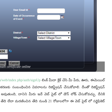
eath certificate online
.in/web/index.php/auth/signUp
లింక్ మీదా క్లిక్ చేసి మీ పేరు, ఊరు, ఈమెయిల్
కు సంబంధించిన వివరాలను రిజిస్ట్రేషన్‌ చేసుకోవాలి. దీంతో రిజిస్ట్రేషన్‌
 రెడీ అవుతుంది, దానిని మీరు ఇదే వెబ్ సైట్ లో డౌన్ లోడ్ చేసుకోవచ్చు. దీనికి
ేది లేదా మరణించిన తేది నుండి 21 రోజులలోగా ఈ వెబ్ సైట్ లో స‌ర్టిఫికెట్