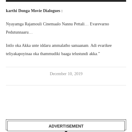
karthi Donga Movie Dialogues :
Nyayamga Rajamouli Cinemaalo Nannu Pettali… Evarevarno
Pedutunnaaru…
Intlo oka Akka unte iddaru ammalatho samaanam. Adi evarikee
teliyakapoyinaa oka thammudiki baaga telustundi akka.”
December 10, 2019
ADVERTISEMENT