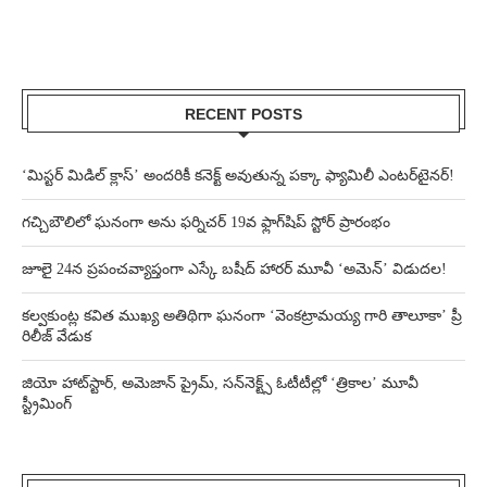
RECENT POSTS
‘మిస్టర్ మిడిల్ క్లాస్’ అందరికీ కనెక్ట్ అవుతున్న పక్కా ఫ్యామిలీ ఎంటర్‌టైనర్!
గచ్చిబౌలిలో ఘనంగా అను ఫర్నిచర్ 19వ ఫ్లాగ్‌షిప్ స్టోర్ ప్రారంభం
జూలై 24న ప్రపంచవ్యాప్తంగా ఎస్కే బషీద్‌ హారర్ మూవీ ‘అమెన్’ విడుదల!
కల్వకుంట్ల కవిత ముఖ్య అతిథిగా ఘనంగా ‘వెంకట్రామయ్య గారి తాలూకా’ ప్రీ
రిలీజ్ వేడుక
జియో హాట్‌స్టార్, అమెజాన్ ప్రైమ్, సన్‌నెక్ట్స్ ఓటీటీల్లో ‘త్రికాల’ మూవీ
స్ట్రీమింగ్