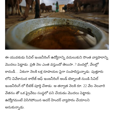
ఈ యువకుడు సివిల్ ఇంజనీరింగ్ ఉద్యోగాన్ని వదులుకుని సొంత వ్యాపారాన్ని
మొదలు పెట్టాడు. ప్రతి నెల ఎంత వస్తుందో తెలుసా..? వందల్లో, వేలల్లో
కాదండీ… ఏకంగా నెలకి లక్ష రూపాయల పైగా సంపాదిస్తున్నాడు. పుత్తూరు
లోని వివేకానంద కాలేజ్ ఆఫ్ ఇంజనీరింగ్ అండ్ టెక్నాలజీ నుండి సివిల్
ఇంజనీరింగ్ లో బీటెక్ పూర్తి చేశాడు. ఆ తర్వాత నెలకి రూ. 22 వేల నెలవారి
వేతనం తో ఒక ప్రైవేటు సంస్థలో పని చేయడం మొదలు పెట్టాడు.
ఉద్యోగమంటే విసిగిపోయిన ఆచర్ హిందర్ వ్యాపారం చేయాలని
అనుకున్నాడు.