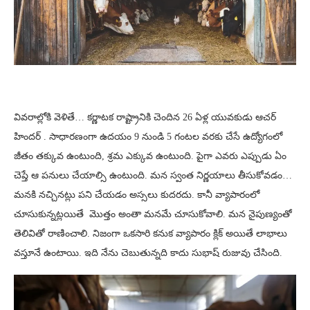
వివరాల్లోకి వెళితే… కర్ణాటక రాష్ట్రానికి చెందిన 26 ఏళ్ల యువకుడు ఆచర్
హిందర్ . సాధారణంగా ఉదయం 9 నుండి 5 గంటల వరకు చేసే ఉద్యోగంలో
జీతం తక్కువ ఉంటుంది, శ్రమ ఎక్కువ ఉంటుంది. పైగా ఎవరు ఎప్పుడు ఏం
చెప్తే ఆ పనులు చేయాల్సి ఉంటుంది. మన స్వంత నిర్ణయాలు తీసుకోవడం…
మనకి నచ్చినట్లు పని చేయడం అస్సలు కుదరదు. కానీ వ్యాపారంలో
చూసుకున్నట్లయితే మొత్తం అంతా మనమే చూసుకోవాలి. మన నైపుణ్యంతో
తెలివితో రాణించాలి. నిజంగా ఒకసారి కనుక వ్యాపారం క్లిక్ అయితే లాభాలు
వస్తూనే ఉంటాయి. ఇది నేను చెబుతున్నది కాదు సుభాష్ రుజువు చేసింది.