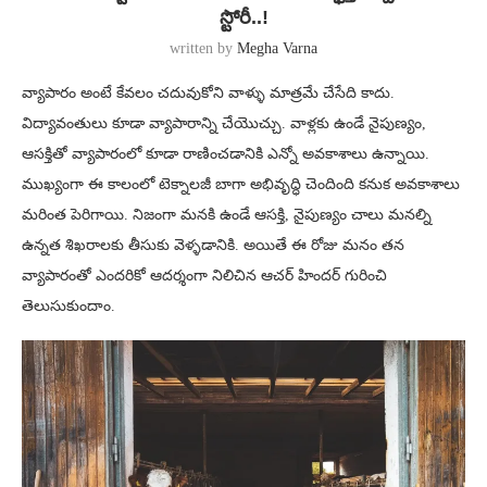
స్టోరీ..!
written by
Megha Varna
వ్యాపారం అంటే కేవలం చదువుకోని వాళ్ళు మాత్రమే చేసేది కాదు.
విద్యావంతులు కూడా వ్యాపారాన్ని చేయొచ్చు. వాళ్లకు ఉండే నైపుణ్యం,
ఆసక్తితో వ్యాపారంలో కూడా రాణించడానికి ఎన్నో అవకాశాలు ఉన్నాయి.
ముఖ్యంగా ఈ కాలంలో టెక్నాలజీ బాగా అభివృద్ధి చెందింది కనుక అవకాశాలు
మరింత పెరిగాయి. నిజంగా మనకి ఉండే ఆసక్తి, నైపుణ్యం చాలు మనల్ని
ఉన్నత శిఖరాలకు తీసుకు వెళ్ళడానికి. అయితే ఈ రోజు మనం తన
వ్యాపారంతో ఎందరికో ఆదర్శంగా నిలిచిన ఆచర్ హిందర్ గురించి
తెలుసుకుందాం.