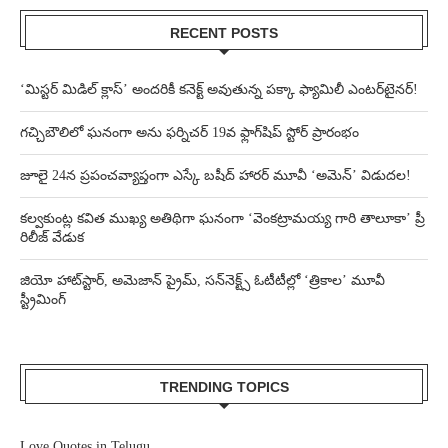
RECENT POSTS
‘మిస్టర్ మిడిల్ క్లాస్’ అందరికీ కనెక్ట్ అవుతున్న పక్కా ఫ్యామిలీ ఎంటర్‌టైనర్!
గచ్చిబౌలిలో ఘనంగా అను ఫర్నిచర్ 19వ ఫ్లాగ్‌షిప్ స్టోర్ ప్రారంభం
జూలై 24న ప్రపంచవ్యాప్తంగా ఎస్కే బషీద్‌ హారర్ మూవీ ‘అమెన్’ విడుదల!
కల్వకుంట్ల కవిత ముఖ్య అతిథిగా ఘనంగా ‘వెంకట్రామయ్య గారి తాలూకా’ ప్రీ
రిలీజ్ వేడుక
జియో హాట్‌స్టార్, అమెజాన్ ప్రైమ్, సన్‌నెక్ట్స్ ఓటీటీల్లో ‘త్రికాల’ మూవీ
స్ట్రీమింగ్
TRENDING TOPICS
Love Quotes in Telugu