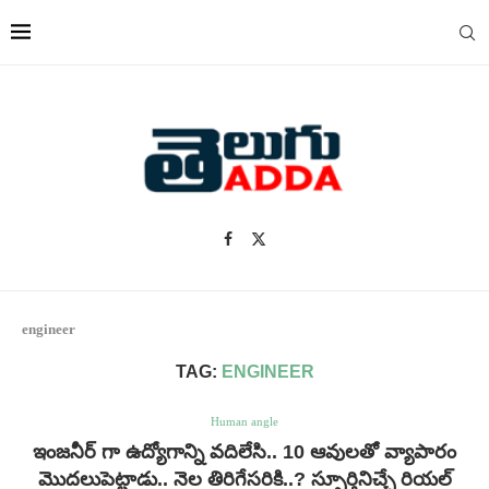
engineer
TAG:
ENGINEER
Human angle
ఇంజనీర్ గా ఉద్యోగాన్ని వదిలేసి.. 10 ఆవులతో వ్యాపారం
మొదలుపెట్టాడు.. నెల తిరిగేసరికి..? స్ఫూర్తినిచ్చే రియల్