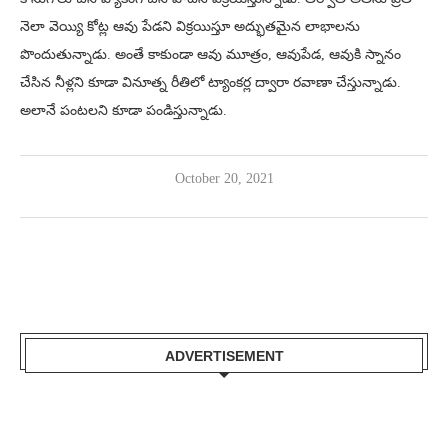
నెలా వెయ్యి కోట్ల ఆవు పేడని విక్రయిస్తూ అద్భుతమైన లాభాలను
పొందుతున్నాడు. అంతే కాకుండా ఆవు మూత్రం, ఆవుపేడ, ఆవుకి స్నానం
చేసిన నీళ్లని కూడా వినూత్న రీతిలో ట్యాంకర్ల ద్వారా రవాణా చేస్తున్నాడు.
అలానే పంటలని కూడా పండిస్తున్నాడు.
October 20, 2021
ADVERTISEMENT