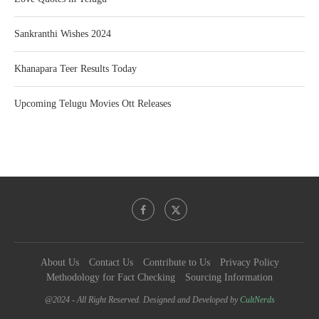
Sankranthi Wishes 2024
Khanapara Teer Results Today
Upcoming Telugu Movies Ott Releases
About Us
Contact Us
Contribute to Us
Privacy Policy
Methodology for Fact Checking
Sourcing Information
@2024 - All Right Reserved. Designed and Developed by
CultNerds