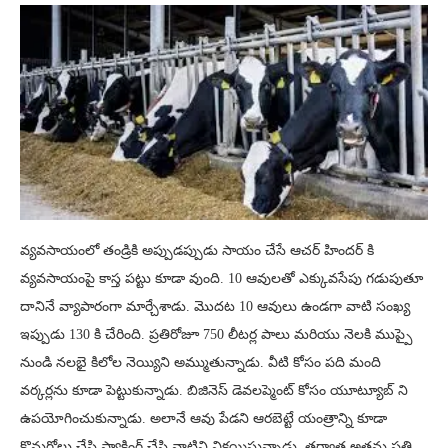
వ్యవసాయంలో తండ్రికి అప్పుడప్పుడు సాయం చేసే ఆచర్ హిందర్ కి
వ్యవసాయంపై కాస్త పట్టు కూడా వుంది. 10 ఆవులతో ఎక్కువసేపు గడుపుతూ
దానినే వ్యాపారంగా మార్చేశాడు. మొదట 10 ఆవులు ఉండగా వాటి సంఖ్య
ఇప్పుడు 130 కి చేరింది. ప్రతిరోజూ 750 లీటర్ల పాలు మరియు నెలకి ముప్పై
నుండి నలభై కిలోల నెయ్యిని అమ్ముతున్నాడు. వీటి కోసం పది మంది
వర్కర్లను కూడా పెట్టుకున్నాడు. బిజినెస్ డెవలప్మెంట్ కోసం యూట్యూబ్ ని
ఉపయోగించుకున్నాడు. అలానే ఆవు పేడని ఆరబెట్టే యంత్రాన్ని కూడా
కొనుగోలు చేసి ప్యాకింగ్ చేసి వాటిని విక్రయిస్తున్నాడు. తర్వాత అతను ప్రతి