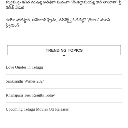
కల్వకుంట్ల కవిత ముఖ్య అతిథిగా ఘనంగా ‘వెంకట్రామయ్య గారి తాలూకా’ ప్రీ
రిలీజ్ వేడుక
జియో హాట్‌స్టార్, అమెజాన్ ప్రైమ్, సన్‌నెక్ట్స్ ఓటీటీల్లో ‘త్రికాల’ మూవీ
స్ట్రీమింగ్
TRENDING TOPICS
Love Quotes in Telugu
Sankranthi Wishes 2024
Khanapara Teer Results Today
Upcoming Telugu Movies Ott Releases