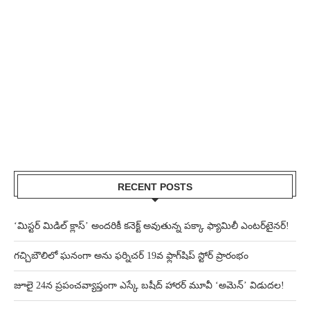
RECENT POSTS
‘మిస్టర్ మిడిల్ క్లాస్’ అందరికీ కనెక్ట్ అవుతున్న పక్కా ఫ్యామిలీ ఎంటర్‌టైనర్!
గచ్చిబౌలిలో ఘనంగా అను ఫర్నిచర్ 19వ ఫ్లాగ్‌షిప్ స్టోర్ ప్రారంభం
జూలై 24న ప్రపంచవ్యాప్తంగా ఎస్కే బషీద్‌ హారర్ మూవీ ‘అమెన్’ విడుదల!