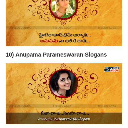
10) Anupama Parameswaran Slogans
anupama parameswaran slogans