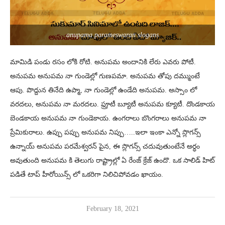
anupama parameswaran slogans
మామిడి పండు రసం లోకి రోటి. అనుపమ అందానికి లేరు ఎవరు పోటీ.
అనుపమ అనుపమ నా గుండెల్లో గుణపమా. అనుపమ తోపు దమ్ముంటే
ఆపు. పొద్దున తినేది ఉప్మా, నా గుండెల్లో ఉండేది అనుపమ. అస్సాం లో
వరదలు, అనుపమ నా మరదలు. ఫ్రూటీ బ్యూటీ అనుపమ క్యూటీ. దొండకాయ
బెండకాయ అనుపమ నా గుండెకాయ. ఉంగరాలు బొంగరాలు అనుపమ నా
ప్రేమికురాలు. ఉప్పు పప్పు అనుపమ నిప్పు…..ఇలా ఇంకా ఎన్నో స్లొగన్స్
ఉన్నాయ్ అనుపమ పరమేశ్వరన్ పైన, ఈ స్లొగన్స్ చదువుతుంటేనే అర్ధం
అవుతుంది అనుపమ కి తెలుగు రాష్ట్రాల్లో ఏ రేంజ్ క్రేజ్ ఉందొ. ఒక సాలిడ్ హిట్
పడితే టాప్ హీరోయిన్స్ లో ఒకరిగా నిలిచిపోవడం ఖాయం.
February 18, 2021