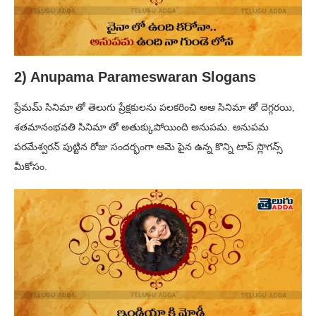
2) Anupama Parameswaran Slogans
ప్రేమమ్ సినిమా తో తెలుగు ప్రేక్షకులను పలకరించి అఆ సినిమా తో దెగ్గరయి,
శతమానంభవతి సినిమా తో అతుక్కుపోయింది అనుపమ. అనుపమ
పరమేశ్వరన్ పుట్టిన రోజు సందర్భంగా ఆమె పైన ఉన్న కొన్ని టాప్ స్లొగన్స్
మీకోసం.