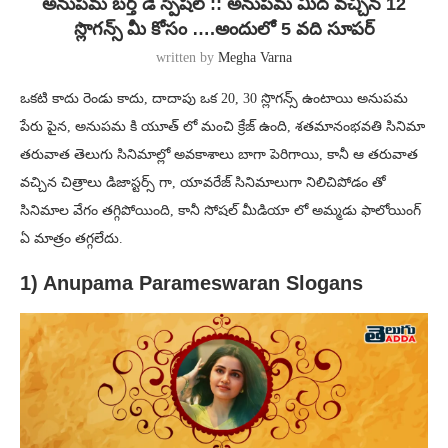
అనుపమ బర్త్ డే స్పెషల్ :: అనుపమ మీద వచ్చిన 12
స్లొగన్స్ మీ కోసం ….అందులో 5 వది సూపర్
written by
Megha Varna
ఒకటి కాదు రెండు కాదు, దాదాపు ఒక 20, 30 స్లొగన్స్ ఉంటాయి అనుపమ
పేరు పైన, అనుపమ కి యూత్ లో మంచి క్రేజ్ ఉంది, శతమానంభవతి సినిమా
తరువాత తెలుగు సినిమాల్లో అవకాశాలు బాగా పెరిగాయి, కానీ ఆ తరువాత
వచ్చిన చిత్రాలు డిజాస్టర్స్ గా, యావరేజ్ సినిమాలుగా నిలిచిపోడం తో
సినిమాల వేగం తగ్గిపోయింది, కానీ సోషల్ మీడియా లో అమ్మడు ఫాలోయింగ్
ఏ మాత్రం తగ్గలేదు.
1) Anupama Parameswaran Slogans