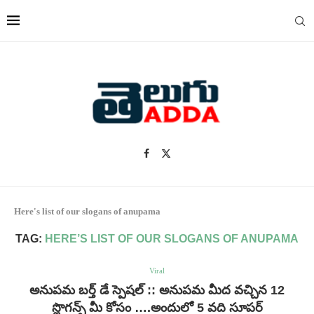
Here's list of our slogans of anupama
TAG:
HERE’S LIST OF OUR SLOGANS OF ANUPAMA
Viral
అనుపమ బర్త్ డే స్పెషల్ :: అనుపమ మీద వచ్చిన 12
స్లొగన్స్ మీ కోసం ….అందులో 5 వది సూపర్