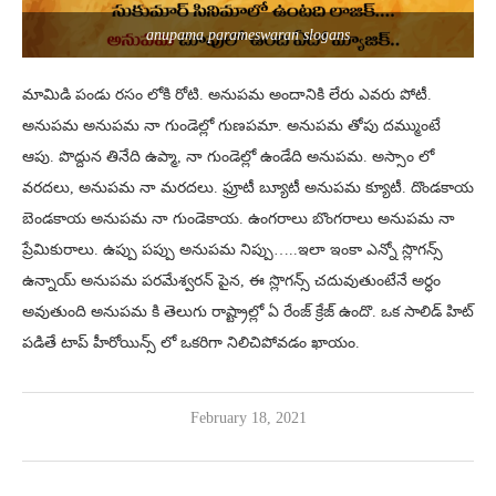
anupama parameswaran slogans
మామిడి పండు రసం లోకి రోటి. అనుపమ అందానికి లేరు ఎవరు పోటీ.
అనుపమ అనుపమ నా గుండెల్లో గుణపమా. అనుపమ తోపు దమ్ముంటే
ఆపు. పొద్దున తినేది ఉప్మా, నా గుండెల్లో ఉండేది అనుపమ. అస్సాం లో
వరదలు, అనుపమ నా మరదలు. ఫ్రూటీ బ్యూటీ అనుపమ క్యూటీ. దొండకాయ
బెండకాయ అనుపమ నా గుండెకాయ. ఉంగరాలు బొంగరాలు అనుపమ నా
ప్రేమికురాలు. ఉప్పు పప్పు అనుపమ నిప్పు…..ఇలా ఇంకా ఎన్నో స్లొగన్స్
ఉన్నాయ్ అనుపమ పరమేశ్వరన్ పైన, ఈ స్లొగన్స్ చదువుతుంటేనే అర్ధం
అవుతుంది అనుపమ కి తెలుగు రాష్ట్రాల్లో ఏ రేంజ్ క్రేజ్ ఉందొ. ఒక సాలిడ్ హిట్
పడితే టాప్ హీరోయిన్స్ లో ఒకరిగా నిలిచిపోవడం ఖాయం.
February 18, 2021