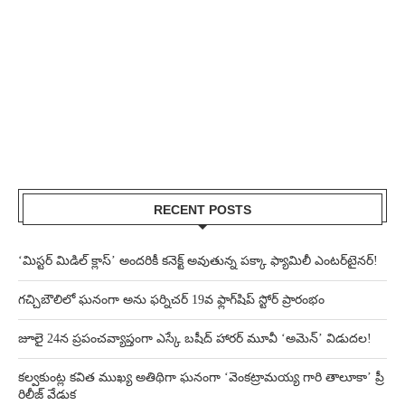
RECENT POSTS
‘మిస్టర్ మిడిల్ క్లాస్’ అందరికీ కనెక్ట్ అవుతున్న పక్కా ఫ్యామిలీ ఎంటర్‌టైనర్!
గచ్చిబౌలిలో ఘనంగా అను ఫర్నిచర్ 19వ ఫ్లాగ్‌షిప్ స్టోర్ ప్రారంభం
జూలై 24న ప్రపంచవ్యాప్తంగా ఎస్కే బషీద్‌ హారర్ మూవీ ‘అమెన్’ విడుదల!
కల్వకుంట్ల కవిత ముఖ్య అతిథిగా ఘనంగా ‘వెంకట్రామయ్య గారి తాలూకా’ ప్రీ
రిలీజ్ వేడుక