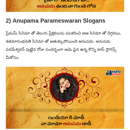
2) Anupama Parameswaran Slogans
ప్రేమమ్ సినిమా తో తెలుగు ప్రేక్షకులను పలకరించి అఆ సినిమా తో దెగ్గరయి,
శతమానంభవతి సినిమా తో అతుక్కుపోయింది అనుపమ. అనుపమ
పరమేశ్వరన్ పుట్టిన రోజు సందర్భంగా ఆమె పైన ఉన్న కొన్ని టాప్ స్లొగన్స్
మీకోసం.