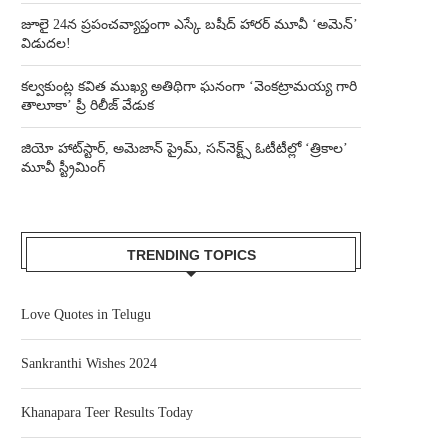
జూలై 24న ప్రపంచవ్యాప్తంగా ఎస్కే బషీద్‌ హారర్ మూవీ ‘అమెన్’
విడుదల!
కల్వకుంట్ల కవిత ముఖ్య అతిథిగా ఘనంగా ‘వెంకట్రామయ్య గారి
తాలూకా’ ప్రీ రిలీజ్ వేడుక
జియో హాట్‌స్టార్, అమెజాన్ ప్రైమ్, సన్‌నెక్ట్స్ ఓటీటీల్లో ‘త్రికాల’
మూవీ స్ట్రీమింగ్
TRENDING TOPICS
Love Quotes in Telugu
Sankranthi Wishes 2024
Khanapara Teer Results Today