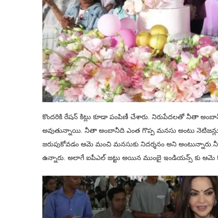
కొందరికి రేషన్ కిట్లు కూడా పంపిణీ చేశారు. నిరుపేదలతో నీతా అం
అవుతున్నాయి. నీతా అంబానీది ఎంత గొప్ప మనసు అంటు నెటిజన్లు కామ
జరుపుకోవడం ఆమె మంచి మనసుకు నిదర్శనం అని అంటున్నారు.నీతా 
ఉన్నారు. అలాగే ఐపీఎల్ జట్టు అయిన ముంబై ఇండియన్స్ కు ఆమె క