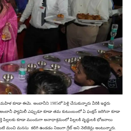
హిళ కూడా ఈమె. అంబానీని 1985లో పెళ్లి చేసుకున్నారు వీరికి ఇద్దరు
.అంబానీ ఫ్యామిలీ ఎప్పుడూ కూడా తమ కుటుంబంలో ఏ ఫంక్షన్ జరిగినా కూడా
ె పిల్లలకు కూడా ముందుగా అనాధాశ్రమంలో పిల్లలకి వృద్ధులకి భోజనాలు
ంటి మంచి మనసు కలిగి ఉండడం నిజంగా గ్రేట్ అని నెటిజెన్లు అంటున్నారు.