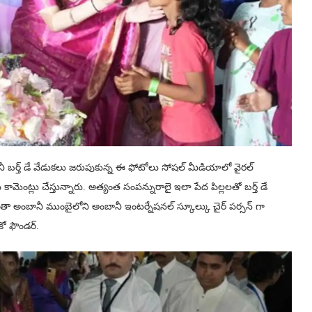
బానీ బర్త్ డే వేడుకలు జరుపుకున్న ఈ ఫోటోలు సోషల్ మీడియాలో వైరల్
ెంట్లు చేస్తున్నారు. అత్యంత సంపన్నురాలై ఇలా పేద పిల్లలతో బర్త్ డే
అంబానీ ముంబైలోని అంబానీ ఇంటర్నేషనల్ స్కూల్కు చైర్ పర్సన్ గా
ో ఫౌండర్.