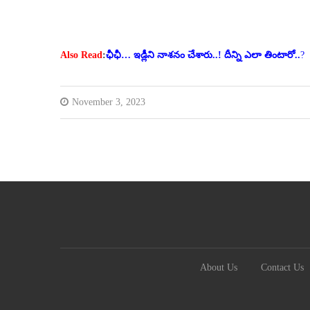
Also Read
:
ఛీఛీ… ఇడ్లీని నాశనం చేశారు..! దీన్ని ఎలా తింటారో..
?
November 3, 2023
About Us
Contact Us