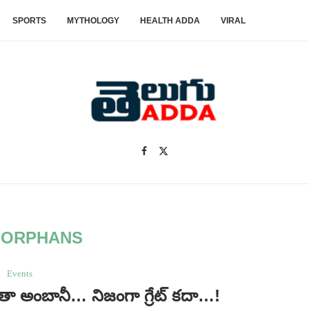
SPORTS
MYTHOLOGY
HEALTH ADDA
VIRAL
:
ORPHANS
Events
ా అంబానీ… నిజంగా గ్రేట్ కదా…!