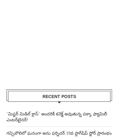
RECENT POSTS
‘మిస్టర్ మిడిల్ క్లాస్’ అందరికీ కనెక్ట్ అవుతున్న పక్కా ఫ్యామిలీ
ఎంటర్‌టైనర్!
గచ్చిబౌలిలో ఘనంగా అను ఫర్నిచర్ 19వ ఫ్లాగ్‌షిప్ స్టోర్ ప్రారంభం