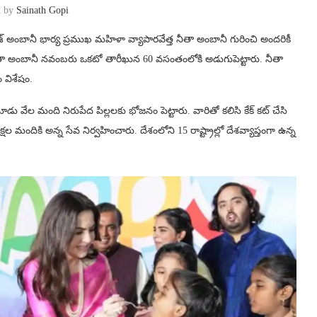
n by
Sainath Gopi
శ్ అంబానీ భార్య ప్రముఖ మహిళా వ్యాపారవేత్త నీతా అంబానీ గురించి అందరికీ
. నీతా అంబానీ నవంబరు ఒకటో తారీఖున 60 వసంతంలోకి అడుగుపెట్టారు. నీతా
 విశేషం.
వేల మంది నిరుపేద పిల్లలకు భోజనం పెట్టారు. వారితో కలిసి కేక్ కట్ చేసి
షల మందికి అన్న సేవ నిర్వహించారు. దేశంలోని 15 రాష్ట్రాల్లో దేశవ్యాప్తంగా ఉన్న