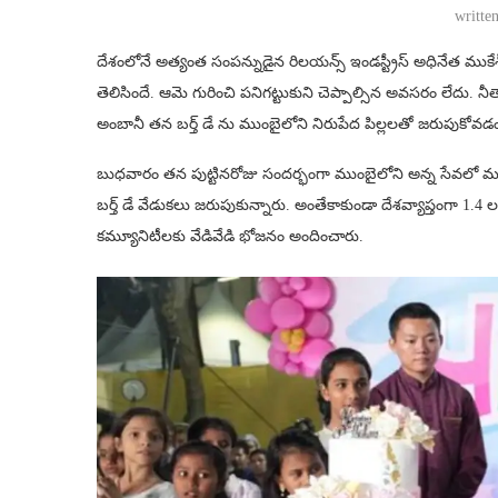
writte
దేశంలోనే అత్యంత సంపన్నుడైన రిలయన్స్ ఇండస్ట్రీస్ అధినేత ముకే
తెలిసిందే. ఆమె గురించి పనిగట్టుకుని చెప్పాల్సిన అవసరం లేదు
అంబానీ తన బర్త్ డే ను ముంబైలోని నిరుపేద పిల్లలతో జరుపుకోవడం
బుధవారం తన పుట్టినరోజు సందర్భంగా ముంబైలోని అన్న సేవలో మూడు 
బర్త్ డే వేడుకలు జరుపుకున్నారు. అంతేకాకుండా దేశవ్యాప్తంగా 1.4 లక్
కమ్యూనిటీలకు వేడివేడి భోజనం అందించారు.