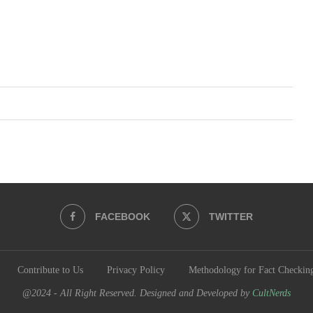
FACEBOOK
TWITTER
Contribute to Us
Privacy Policy
Methodology for Fact Checkin
@2024 - All Right Reserved. Designed and Developed by
CultNerds