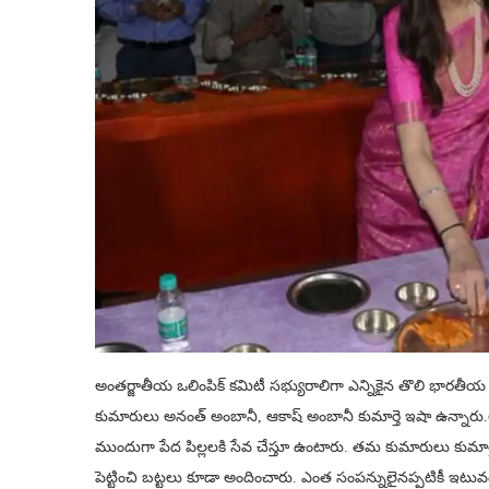
అంతర్జాతీయ ఒలింపిక్ కమిటీ సభ్యురాలిగా ఎన్నికైన తొలి భారతీయ మ
కుమారులు అనంత్ అంబానీ, ఆకాష్ అంబానీ కుమార్తె ఇషా ఉన్నారు
ముందుగా పేద పిల్లలకి సేవ చేస్తూ ఉంటారు. తమ కుమారులు కుమార్త
పెట్టించి బట్టలు కూడా అందించారు. ఎంత సంపన్నులైనప్పటికీ ఇటువ