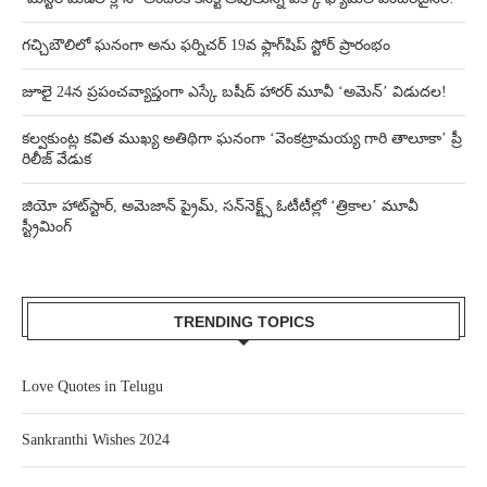
గచ్చిబౌలిలో ఘనంగా అను ఫర్నిచర్ 19వ ఫ్లాగ్‌షిప్ స్టోర్ ప్రారంభం
జూలై 24న ప్రపంచవ్యాప్తంగా ఎస్కే బషీద్‌ హారర్ మూవీ ‘అమెన్’ విడుదల!
కల్వకుంట్ల కవిత ముఖ్య అతిథిగా ఘనంగా ‘వెంకట్రామయ్య గారి తాలూకా’ ప్రీ
రిలీజ్ వేడుక
జియో హాట్‌స్టార్, అమెజాన్ ప్రైమ్, సన్‌నెక్ట్స్ ఓటీటీల్లో ‘త్రికాల’ మూవీ
స్ట్రీమింగ్
TRENDING TOPICS
Love Quotes in Telugu
Sankranthi Wishes 2024