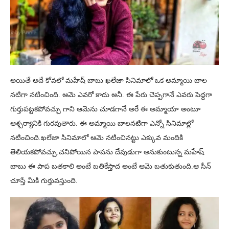
అయితే అదే కోవలో మహేష్ బాబు ఖలేజా సినిమాలో ఒక అమ్మాయి బాల
నటిగా నటించింది. ఆమె ఎవరో కాదు అనీ. ఈ పేరు చెప్పగానే ఎవరు పెద్దగా
గుర్తుపట్టకపోవచ్చు గాని ఆమెను చూడగానే అరే ఈ అమ్మాయా అంటూ
ఆశ్చర్యానికి గురవుతారు. ఈ అమ్మాయి బాలనటిగా ఎన్నో సినిమాల్లో
నటించింది.ఖలేజా సినిమాలో ఆమె నటించినట్టు ఎక్కువ మందికి
తెలియకపోవచ్చు.చనిపోయిన పాపను దేవుడుగా అనుకుంటున్న మహేష్
బాబు ఈ పాప బతకాలి అంటే బతికేస్తాద అంటే ఆమె బతుకుతుంది.ఆ సీన్
చూస్తే మీకి గుర్తువస్తుంది.