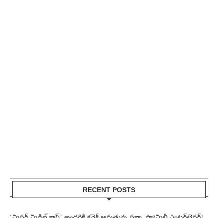
RECENT POSTS
‘మిస్టర్ మిడిల్ క్లాస్’ అందరికీ కనెక్ట్ అవుతున్న పక్కా ఫ్యామిలీ ఎంటర్‌టైనర్!