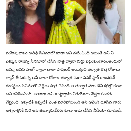
మహేష్ బాబు అతిధి సినిమాలో కూడా అనీ నటించింది.అయితే అనీ నీ
ఎక్కువ రాజన్న సినిమాలో చేసిన పాత్ర ద్వారా గుర్తు పెట్టుకుంటారు.అందులో
అమ్మ అవని సాంగ్ ద్వారా చాలా పాపులర్ అయ్యింది.తర్వాత కొద్ది రోజులు
గ్యాప్ తీసుకున్న అనీ చాలా రోజుల తర్వాత మెగా పవర్ స్టార్ రాంచరణ్
రంగస్థలం సినిమాలో చెల్లెలు పాత్ర చేసింది.ఆ తర్వాత పలు టీవీ షోల్లో కూడా
అనీ కనిపించింది. తాజాగా అనీ ఇంస్టాగ్రామ్ వీడియోలు చేస్తూ సందడి
చేస్తుంది. అప్పటికి ఇప్పటికి ఎంత మారిపోయింది అని ఆమెని చూసిన వారు
ఆశ్చర్యానికి గురి అవుతున్నారు.మీరు కూడా ఆమె చేసిన వీడియో చూడండి.