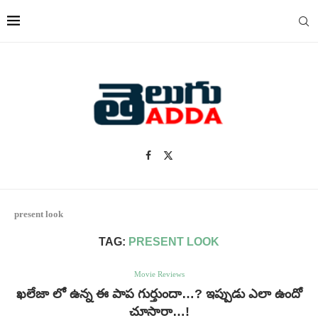
present look
TAG:
PRESENT LOOK
Movie Reviews
ఖలేజా లో ఉన్న ఈ పాప గుర్తుందా…? ఇప్పుడు ఎలా ఉందో
చూసారా…!