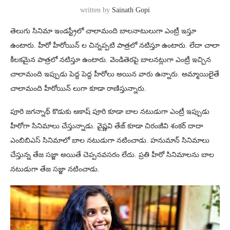
written by
Sainath Gopi
తెలుగు సినిమా ఇండస్ట్రీలో చాలామంది బాలనాటులుగా ఎంట్రీ ఇస్తూ
ఉంటారు. హీరో హీరోయిన్ ల చిన్నప్పటి పాత్రలో నటిస్తూ ఉంటారు. లేదా చాలా
కీలకమైన పాత్రలో నటిస్తూ ఉంటారు. వెండితెరపై బాలనట్లుగా ఎంట్రీ ఇచ్చిన
చాలామంది ఇప్పుడు పెద్ద పెద్ద హీరోలు అయిన వారు ఉన్నారు. అమ్మాయిలైతే
చాలామంది హీరోయిన్ లుగా కూడా రాణిస్తున్నారు.
పూరి జగన్నాథ్ కొడుకు ఆకాష్ పూరి కూడా బాల నటుడుగా ఎంట్రీ ఇప్పుడు
హీరోగా సినిమాలు చేస్తున్నాడు. వైష్ణవి తేజ్ కూడా చిరంజీవి శంకర్ దాదా
ఎంబిబిఎస్ సినిమాలో బాల నటుడుగా నటించాడు. హనుమాన్ సినిమాలు
చేస్తున్న తేజ సజ్జా అయితే చెప్పనవసరం లేదు. ప్రతి హీరో సినిమాలను బాల
నటుడుగా తేజ సజ్జా నటించాడు.