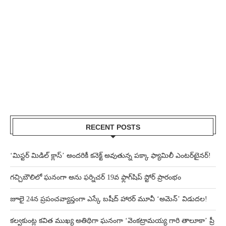
RECENT POSTS
‘మిస్టర్ మిడిల్ క్లాస్’ అందరికీ కనెక్ట్ అవుతున్న పక్కా ఫ్యామిలీ ఎంటర్‌టైనర్!
గచ్చిబౌలిలో ఘనంగా అను ఫర్నిచర్ 19వ ఫ్లాగ్‌షిప్ స్టోర్ ప్రారంభం
జూలై 24న ప్రపంచవ్యాప్తంగా ఎస్కే బషీద్‌ హారర్ మూవీ ‘అమెన్’ విడుదల!
కల్వకుంట్ల కవిత ముఖ్య అతిథిగా ఘనంగా ‘వెంకట్రామయ్య గారి తాలూకా’ ప్రీ