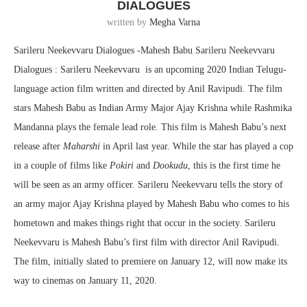
DIALOGUES
written by
Megha Varna
Sarileru Neekevvaru Dialogues -Mahesh Babu Sarileru Neekevvaru
Dialogues : Sarileru Neekevvaru is an upcoming 2020 Indian Telugu-
language action film written and directed by Anil Ravipudi. The film
stars Mahesh Babu as Indian Army Major Ajay Krishna while Rashmika
Mandanna plays the female lead role. This film is Mahesh Babu’s next
release after
Maharshi
in April last year. While the star has played a cop
in a couple of films like
Pokiri
and
Dookudu
, this is the first time he
will be seen as an army officer. Sarileru Neekevvaru tells the story of
an army major Ajay Krishna played by Mahesh Babu who comes to his
hometown and makes things right that occur in the society. Sarileru
Neekevvaru is Mahesh Babu’s first film with director Anil Ravipudi.
The film, initially slated to premiere on January 12, will now make its
way to cinemas on January 11, 2020.