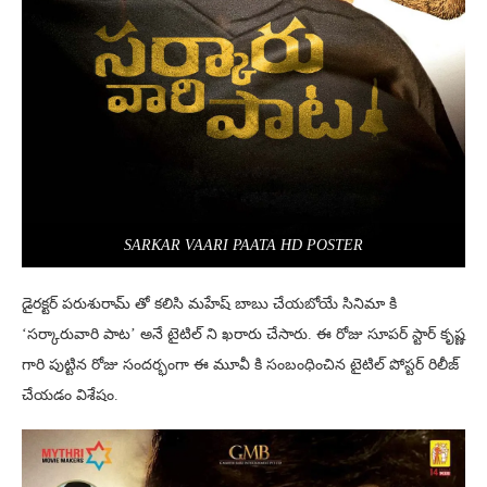
SARKAR VAARI PAATA HD POSTER
డైరక్టర్ పరుశురామ్ తో కలిసి మహేష్ బాబు చేయబోయే సినిమా కి
‘సర్కారువారి పాట’ అనే టైటిల్ ని ఖరారు చేసారు. ఈ రోజు సూపర్ స్టార్ కృష్ణ
గారి పుట్టిన రోజు సందర్భంగా ఈ మూవీ కి సంబంధించిన టైటిల్ పోస్టర్ రిలీజ్
చేయడం విశేషం.