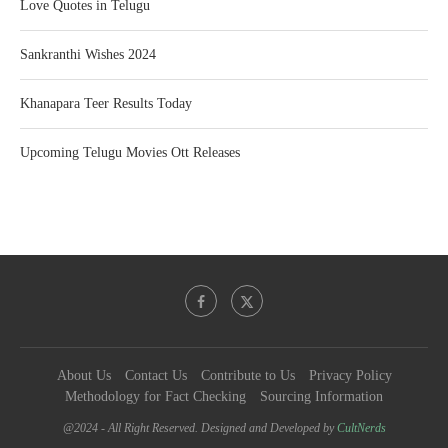
Love Quotes in Telugu
Sankranthi Wishes 2024
Khanapara Teer Results Today
Upcoming Telugu Movies Ott Releases
About Us
Contact Us
Contribute to Us
Privacy Policy
Methodology for Fact Checking
Sourcing Information
@2024 - All Right Reserved. Designed and Developed by
CultNerds