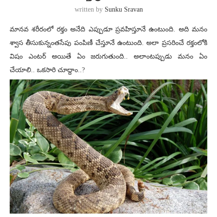
written by
Sunku Sravan
మానవ శరీరంలో రక్తం అనేది ఎప్పుడూ ప్రవహిస్తూనే ఉంటుంది. అది మనం
శ్వాస తీసుకున్నంతసేపు పంపిణీ చేస్తూనే ఉంటుంది. అలా ప్రసరించే రక్తంలోకి
విషం ఎంటర్ అయితే ఏం జరుగుతుంది.. అలాంటప్పుడు మనం ఏం
చేయాలి.. ఒకసారి చూద్దాం..?