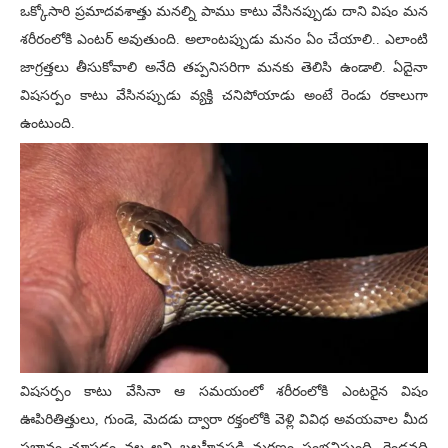
ఒక్కోసారి ప్రమాదవశాత్తు మనల్ని పాము కాటు వేసినప్పుడు దాని విషం మన
శరీరంలోకి ఎంటర్ అవుతుంది. అలాంటప్పుడు మనం ఏం చేయాలి.. ఎలాంటి
జాగ్రత్తలు తీసుకోవాలి అనేది తప్పనిసరిగా మనకు తెలిసి ఉండాలి. ఏదైనా
విషసర్పం కాటు వేసినప్పుడు వ్యక్తి చనిపోయాడు అంటే రెండు రకాలుగా
ఉంటుంది.
విషసర్పం కాటు వేసినా ఆ సమయంలో శరీరంలోకి ఎంటరైన విషం
ఊపిరితిత్తులు, గుండె, మెదడు ద్వారా రక్తంలోకి వెళ్లి వివిధ అవయవాల మీద
ప్రభావం చూపడం వల్ల అవి బలహీనపడి మరణం సంభవిస్తుంది. రెండవది