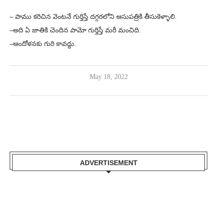
–
పాము కరిచిన వెంటనే గుర్తిస్తే దగ్గరలోని ఆసుపత్రికి తీసుకెళ్ళాలి.
–
అది ఏ జాతికి చెందిన పామో గుర్తిస్తే మరీ మంచిది.
–
ఆందోళనకు గురి కావద్దు.
May 18, 2022
ADVERTISEMENT