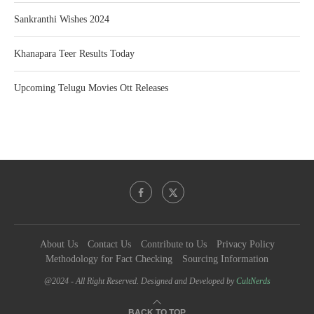
Sankranthi Wishes 2024
Khanapara Teer Results Today
Upcoming Telugu Movies Ott Releases
About Us
Contact Us
Contribute to Us
Privacy Policy
Methodology for Fact Checking
Sourcing Information
@2024 - All Right Reserved. Designed and Developed by
CultNerds
BACK TO TOP