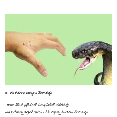
#1 ఈ పనులు అస్సలు చేయవద్దు
–
కాటు వేసిన ప్రదేశంలో సబ్బునీటితో కడగవద్దు.
–
ఆ ప్రదేశాన్ని కత్తితో గాయం చేసి రక్తాన్ని పిండడం చేయవద్దు