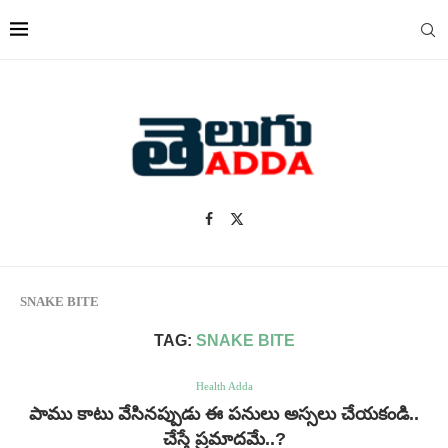
SNAKE BITE
TAG:
SNAKE BITE
Health Adda
పాము కాటు వేసినప్పుడు ఈ పనులు అస్సలు చేయకండి..
చేస్తే ప్రమాదమే..?