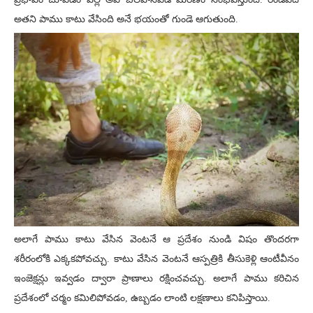
అతని పాము కాటు వేసింది అనే భయంతో గుండె ఆగుతుంది.
అలాగే పాము కాటు వేసిన వెంటనే ఆ ప్రదేశం నుండి విషం తొందరగా
శరీరంలోకి ఎక్కకపోవచ్చు. కాటు వేసిన వెంటనే ఆస్పత్రికి తీసుకెళ్లి ఆంటీవీనం
ఇంజెక్షన్లు ఇవ్వడం ద్వారా ప్రాణాలు రక్షించవచ్చు. అలాగే పాము కరిచిన
ప్రదేశంలో చర్మం కమిలిపోవడం, ఉబ్బడం లాంటి లక్షణాలు కనిపిస్తాయి.