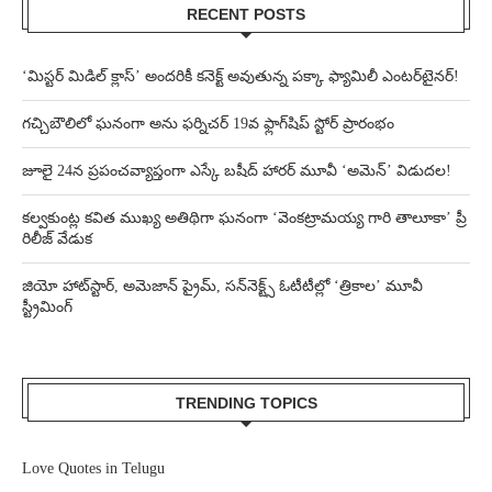
RECENT POSTS
‘మిస్టర్ మిడిల్ క్లాస్’ అందరికీ కనెక్ట్ అవుతున్న పక్కా ఫ్యామిలీ ఎంటర్‌టైనర్!
గచ్చిబౌలిలో ఘనంగా అను ఫర్నిచర్ 19వ ఫ్లాగ్‌షిప్ స్టోర్ ప్రారంభం
జూలై 24న ప్రపంచవ్యాప్తంగా ఎస్కే బషీద్‌ హారర్ మూవీ ‘అమెన్’ విడుదల!
కల్వకుంట్ల కవిత ముఖ్య అతిథిగా ఘనంగా ‘వెంకట్రామయ్య గారి తాలూకా’ ప్రీ
రిలీజ్ వేడుక
జియో హాట్‌స్టార్, అమెజాన్ ప్రైమ్, సన్‌నెక్ట్స్ ఓటీటీల్లో ‘త్రికాల’ మూవీ
స్ట్రీమింగ్
TRENDING TOPICS
Love Quotes in Telugu