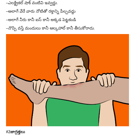
–
ఎలక్ట్రికల్ షాక్ వంటివి ఇవ్వద్దు.
–
అలాగే వేరే వారు నోటితో రక్తాన్ని పీల్చవద్దు
–
అలాగే నీరు కానీ ఐస్ కానీ అక్కడ పెట్టకండి
–
నొప్పి వస్తే మందులు కానీ ఆల్కహాల్ కానీ తీసుకోరాదు.
#2జాగ్రత్తలు