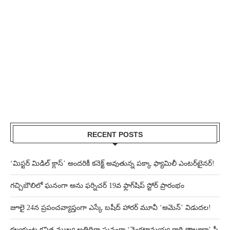
RECENT POSTS
‘మిస్టర్ మిడిల్ క్లాస్’ అందరికీ కనెక్ట్ అవుతున్న పక్కా ఫ్యామిలీ ఎంటర్‌టైనర్!
గచ్చిబౌలిలో ఘనంగా అను ఫర్నిచర్ 19వ ఫ్లాగ్‌షిప్ స్టోర్ ప్రారంభం
జూలై 24న ప్రపంచవ్యాప్తంగా ఎస్కే బషీద్‌ హారర్ మూవీ ‘అమెన్’ విడుదల!
కల్వకుంట్ల కవిత ముఖ్య అతిథిగా ఘనంగా ‘వెంకట్రామయ్య గారి తాలూకా’ ప్రీ