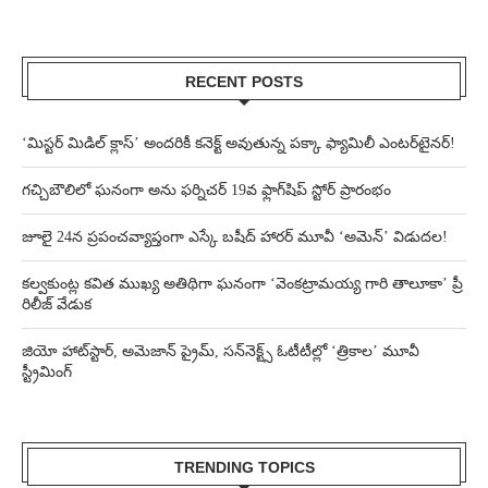
RECENT POSTS
‘మిస్టర్ మిడిల్ క్లాస్’ అందరికీ కనెక్ట్ అవుతున్న పక్కా ఫ్యామిలీ ఎంటర్‌టైనర్!
గచ్చిబౌలిలో ఘనంగా అను ఫర్నిచర్ 19వ ఫ్లాగ్‌షిప్ స్టోర్ ప్రారంభం
జూలై 24న ప్రపంచవ్యాప్తంగా ఎస్కే బషీద్‌ హారర్ మూవీ ‘అమెన్’ విడుదల!
కల్వకుంట్ల కవిత ముఖ్య అతిథిగా ఘనంగా ‘వెంకట్రామయ్య గారి తాలూకా’ ప్రీ
రిలీజ్ వేడుక
జియో హాట్‌స్టార్, అమెజాన్ ప్రైమ్, సన్‌నెక్ట్స్ ఓటీటీల్లో ‘త్రికాల’ మూవీ
స్ట్రీమింగ్
TRENDING TOPICS