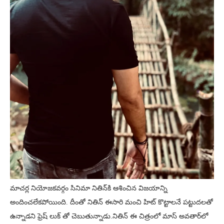
మాచర్ల నియోజకవర్గం సినిమా నితిన్‌కి ఆశించిన విజయాన్ని
అందించలేకపోయింది. దీంతో నితిన్ ఈసారి మంచి హిట్ కొట్టాలనే పట్టుదలతో
ఉన్నాడని ఫ్రెష్ లుక్ తో చెబుతున్నాడు.నితిన్ ఈ చిత్రంలో మాస్ అవతార్‌లో