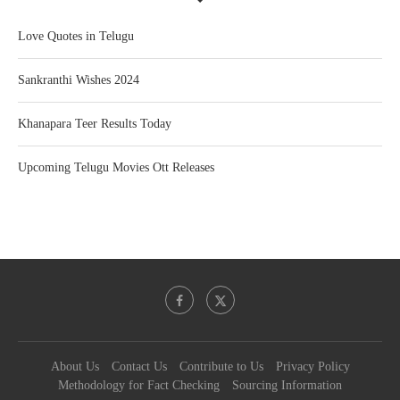
Love Quotes in Telugu
Sankranthi Wishes 2024
Khanapara Teer Results Today
Upcoming Telugu Movies Ott Releases
About Us
Contact Us
Contribute to Us
Privacy Policy
Methodology for Fact Checking
Sourcing Information