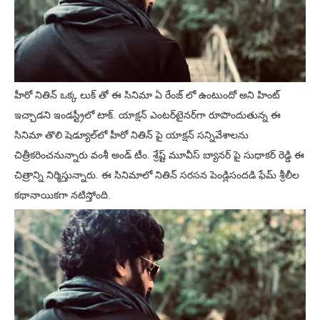
హీరో నితిన్ ఒక్క లుక్ తో ఈ సినిమా ఏ రేంజ్ లో ఉంటుందో అని హింట్
ఇచ్చాడని ఇండస్ట్రీలో టాక్. యాక్షన్ ఎంటర్‌టైనర్‌గా రూపొందుతున్న ఈ
సినిమా తొలి షెడ్యూల్‌లో హీరో నితిన్‌ పై యాక్షన్ సన్నివేశాలను
చిత్రీకరించనున్నారు వంశీ అండ్ టీం. శ్రేష్ట్ మూవీస్ బ్యానర్‌ పై సుధాకర్ రెడ్డి ఈ
చిత్రాన్ని నిర్మిస్తున్నారు. ఈ సినిమాలో నితిన్ సరసన పెండ్లిసందడి ఫేమ్ శ్రీలీల
కథానాయికగా నటిస్తోంది.