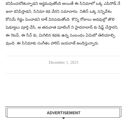
కనిపించబోతున్నాడని అర్థమవుతోంది.అయితే ఈ సినిమాలో ఒక్క ఎపిసోడ్ నే
ఇలా కనిపిస్తాడని, సినిమా కథ వేరని సమాచారం. నితిన్‌ ఒక్క సన్నివేశం
కోసమే గెడ్డం పెంచాడని టాక్ వినపడుతోంది. కొన్ని రోజులు అడవుల్లో తొలి
షెడ్యూలు పూర్తి చేసి, ఆ తరువాత షూటింగ్ ని హైదరాబాద్ కు షిప్ట్ చేస్తారని,
ఈ గెటప్, ఈ సీన్ కు, మిగిలిన కథకు ఉన్న సంబంధం ఏమిటో తెలియాల్సి
వుంది. ఈ సినిమాకు సంగీతం హారిస్ జ‌యరాజ్ అందిస్తున్నారు.
December 1, 2023
ADVERTISEMENT