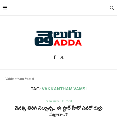
Vakkantham Vamsi
TAG:
VAKKANTHAM VAMSI
Filmy Adda
Viral
వెనక్కి తిరిగి నిల్చున్న.. ఈ స్టార్ హీరో ఎవరో గుర్తు
పట్టారా..?