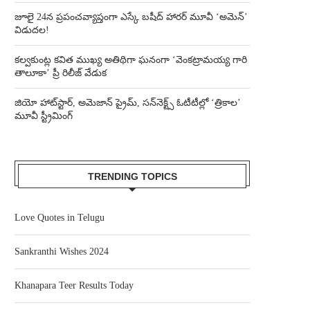
జూలై 24న ప్రపంచవ్యాప్తంగా ఎస్కే బషీద్‌ హారర్ మూవీ ‘అమెన్’
విడుదల!
కల్వకుంట్ల కవిత ముఖ్య అతిథిగా ఘనంగా ‘వెంకట్రామయ్య గారి
తాలూకా’ ప్రీ రిలీజ్ వేడుక
జియో హాట్‌స్టార్, అమెజాన్ ప్రైమ్, సన్‌నెక్ట్స్ ఓటీటీల్లో ‘త్రికాల’
మూవీ స్ట్రీమింగ్
TRENDING TOPICS
Love Quotes in Telugu
Sankranthi Wishes 2024
Khanapara Teer Results Today