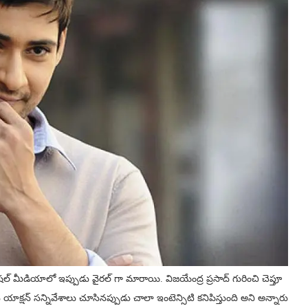
ల్ మీడియాలో ఇప్పుడు వైరల్ గా మారాయి. విజయేంద్ర ప్రసాద్ గురించి చెప్తూ
ాక్షన్ సన్నివేశాలు చూసినప్పుడు చాలా ఇంటెన్సిటి కనిపిస్తుంది అని అన్నారు