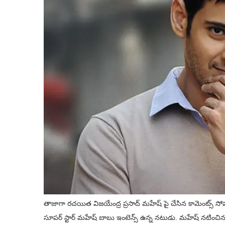
తాజాగా రచయిత విజయేంద్ర ప్రసాద్ మహేష్ పై చేసిన కామెంట్స్ సోష
సూపర్ స్టార్ మహేష్ బాబు ఇంటెన్స్ ఉన్న నటుడు. మహేష్ నటించిన య