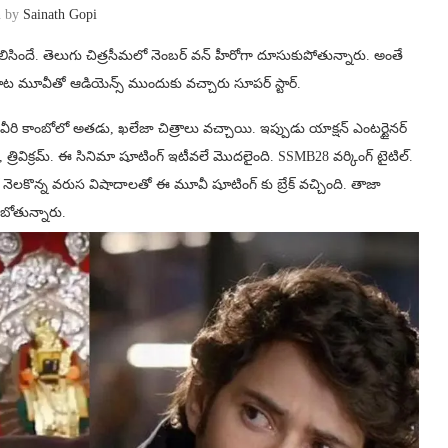
n by
Sainath Gopi
 తెలిసిందే. తెలుగు చిత్రసీమలో నెంబర్ వన్ హీరోగా దూసుకుపోతున్నారు. అంతే
ాట మూవీతో ఆడియెన్స్ ముందుకు వచ్చారు సూపర్ స్టార్.
తంలో వీరి కాంబోలో అతడు, ఖలేజా చిత్రాలు వచ్చాయి. ఇప్పుడు యాక్షన్ ఎంటర్టైనర్
త్రివిక్రమ్. ఈ సినిమా షూటింగ్ ఇటీవలే మొదలైంది. SSMB28 వర్కింగ్ టైటిల్.
 నెలకొన్న వరుస విషాదాలతో ఈ మూవీ షూటింగ్ కు బ్రేక్ వచ్చింది. తాజా
బోతున్నారు.