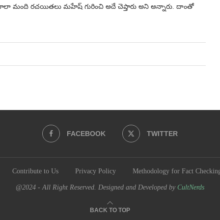
లా మంది రచయితలు మహేష్ గురించి అదే చెప్తారు అని అన్నారు. దాంతో
FACEBOOK
TWITTER
Contribute to Us
Privacy Policy
Methodology for Fact Checkin
@2024 - All Right Reserved. Designed and Developed by
CultNerds
BACK TO TOP