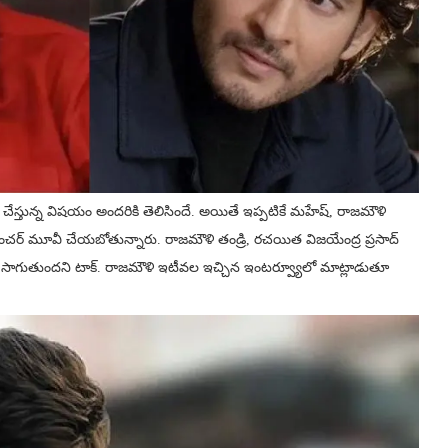
స్తున్న విషయం అందరికి తెలిసిందే. అయితే ఇప్పటికే మహేష్, రాజమౌళి
వెంచర్ మూవీ చేయబోతున్నారు. రాజమౌళి తండ్రి, రచయిత విజయేంద్ర ప్రసాద్
ంలో సాగుతుందని టాక్. రాజమౌళి ఇటీవల ఇచ్చిన ఇంటర్వ్యూలో మాట్లాడుతూ