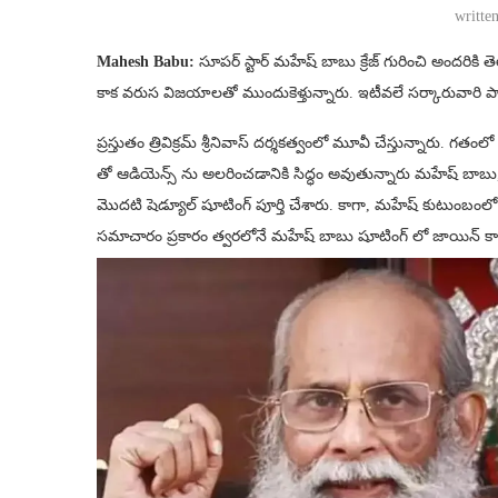
writte
Mahesh Babu:
సూపర్ స్టార్ మహేష్ బాబు క్రేజ్ గురించి అందరికి
కాక వరుస విజయాలతో ముందుకెళ్తున్నారు. ఇటీవలే సర్కారువారి ప
ప్రస్తుతం త్రివిక్రమ్ శ్రీనివాస్ దర్శకత్వంలో మూవీ చేస్తున్నారు. గ
తో ఆడియెన్స్ ను అలరించడానికి సిద్ధం అవుతున్నారు మహేష్ బాబు, 
మొదటి షెడ్యూల్ షూటింగ్ పూర్తి చేశారు. కాగా, మహేష్ కుటుంబంలో
సమాచారం ప్రకారం త్వరలోనే మహేష్ బాబు షూటింగ్ లో జాయిన్ కా