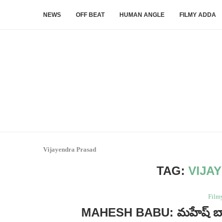
NEWS
OFF BEAT
HUMAN ANGLE
FILMY ADDA
Vijayendra Prasad
TAG:
VIJA
Film
MAHESH BABU: మహేష్ బాబు ప