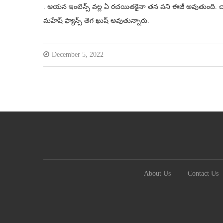
. ఆయన ఇంటెన్స్ వల్ల ఏ రచయితకైనా తన పని ఈజీ అవుతుంది. చా
మహేష్ ఫ్యాన్స్ తెగ ఖుష్ అవుతున్నారు.
December 5, 2022
About Us
Contact Us