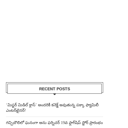
RECENT POSTS
‘మిస్టర్ మిడిల్ క్లాస్’ అందరికీ కనెక్ట్ అవుతున్న పక్కా ఫ్యామిలీ
ఎంటర్‌టైనర్!
గచ్చిబౌలిలో ఘనంగా అను ఫర్నిచర్ 19వ ఫ్లాగ్‌షిప్ స్టోర్ ప్రారంభం