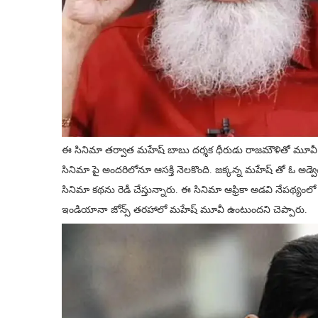
ఈ సినిమా తర్వాత మహేష్ బాబు దర్శక ధీరుడు రాజమౌళితో మూవీ చే
సినిమా పై అందరిలోనూ ఆసక్తి నెలకొంది. జక్కన్న మహేష్ తో ఓ అడ్
సినిమా కథను రెడీ చేస్తున్నారు. ఈ సినిమా ఆఫ్రికా అడవి నేపథ్య
ఇండియానా జోన్స్ తరహాలో మహేష్ మూవీ ఉంటుందని చెప్పారు.