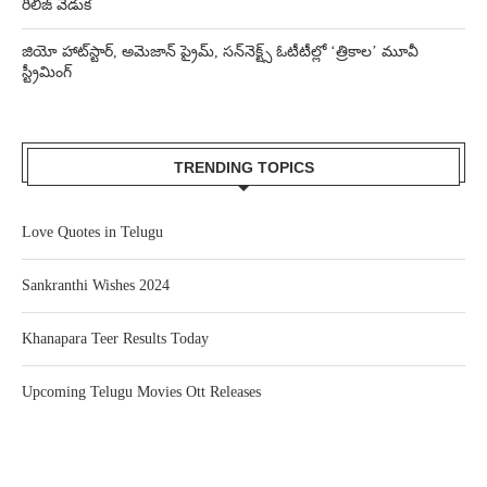
రిలీజ్ వేడుక
జియో హాట్‌స్టార్, అమెజాన్ ప్రైమ్, సన్‌నెక్ట్స్ ఓటీటీల్లో ‘త్రికాల’ మూవీ
స్ట్రీమింగ్
TRENDING TOPICS
Love Quotes in Telugu
Sankranthi Wishes 2024
Khanapara Teer Results Today
Upcoming Telugu Movies Ott Releases