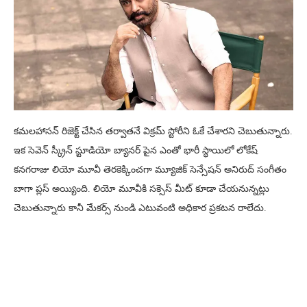
కమలహాసన్ రిజెక్ట్ చేసిన తర్వాతనే విక్రమ్ స్టోరీని ఓకే చేశారని చెబుతున్నారు.
ఇక సెవెన్ స్క్రీన్ స్టూడియో బ్యానర్ పైన ఎంతో భారీ స్థాయిలో లోకేష్
కనగరాజు లియో మూవీ తెరకెక్కించగా మ్యూజిక్ సెన్సేషన్ అనిరుద్ సంగీతం
బాగా ప్లస్ అయ్యింది. లియో మూవీకి సక్సెస్ మీట్ కూడా చేయనున్నట్లు
చెబుతున్నారు కానీ మేకర్స్ నుండి ఎటువంటి అధికార ప్రకటన రాలేదు.