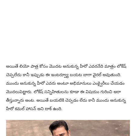
అయితే లియో పాత్ర కోసం మొదట అనుకున్న హీరో ఎవరనేది మాత్రం లోకేష్
చెప్పలేదు కానీ ఇప్పుడు ఈ ఇంటర్వ్యూ బయట బాగా వైరల్ అవుతుంది.
ముందు అనుకున్న హీరో ఎవరు అంటూ అభిమానులు ఎంక్వైరీలు చేయడం
మొదలుపెట్టారు. లోకేష్ సన్నిహితులను కూడా ఈ విషయం గురించి ఆరా
తీస్తున్నారు అంట. అయితే బయటికి చెప్పడం లేదు కానీ ముందు అనుకున్న
హీరో కమల్ హాసన్ అని టాక్ ఉంది.