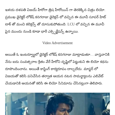
ఇళయ దళపతి విజయ్ హీరోగా త్రిష హీరోయిన్ గా తెరకెక్కిన చిత్రం లియో.
ప్రముఖ డైరెక్టర్ లోకేష్ కనగరాజు డైరెక్షన్ లో వచ్చిన ఈ మూవీ సూపర్ హిట్
టాక్ తో మంచి కలెక్షన్స్ తో దూసుకుపోతుంది. LCU లో వచ్చిన ఈ మూవీ
పైన ముందు నుండి కూడా భారీ ఎక్స్పెక్టేషన్స్ ఉన్నాయి.
Video Advertisement
అయితే ఓ ఇంటర్వ్యూలో డైరెక్టర్ లోకేష్ కనగరాజు మాట్లాడుతూ… వాస్తవానికి
నేను ఐదు సంవత్సరాల క్రితం వేరే హీరోని దృష్టిలో పెట్టుకుని ఈ లియో కథను
రూపొందించాను. అయితే కాస్టింగ్ కార్యరూపం దాల్చలేదు. మాస్టర్ లో
విజయతో కలిసి పనిచేసిన తర్వాత ఆయన నటన సామర్ధ్యాలను ఎలివేట్
చేయడానికి ఆయనతో కలిసి ఈ లియో సినిమాను చేసినట్లుగా తెలిపారు.