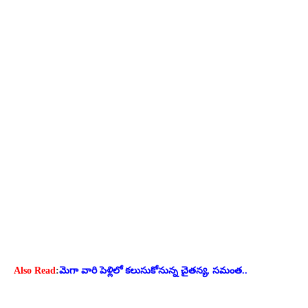
Also Read
:
మెగా వారి పెళ్లిలో కలుసుకోనున్న చైతన్య, సమంత..