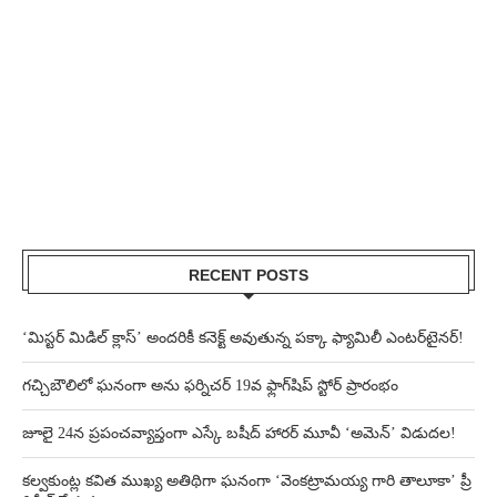
RECENT POSTS
‘మిస్టర్ మిడిల్ క్లాస్’ అందరికీ కనెక్ట్ అవుతున్న పక్కా ఫ్యామిలీ ఎంటర్‌టైనర్!
గచ్చిబౌలిలో ఘనంగా అను ఫర్నిచర్ 19వ ఫ్లాగ్‌షిప్ స్టోర్ ప్రారంభం
జూలై 24న ప్రపంచవ్యాప్తంగా ఎస్కే బషీద్‌ హారర్ మూవీ ‘అమెన్’ విడుదల!
కల్వకుంట్ల కవిత ముఖ్య అతిథిగా ఘనంగా ‘వెంకట్రామయ్య గారి తాలూకా’ ప్రీ