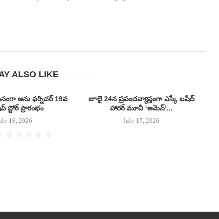
AY ALSO LIKE
ఘనంగా అను ఫర్నిచర్ 19వ
జూలై 24న ప్రపంచవ్యాప్తంగా ఎస్కే బషీద్‌
క
‌షిప్ స్టోర్ ప్రారంభం
హారర్ మూవీ ‘అమెన్’...
uly 18, 2026
July 17, 2026