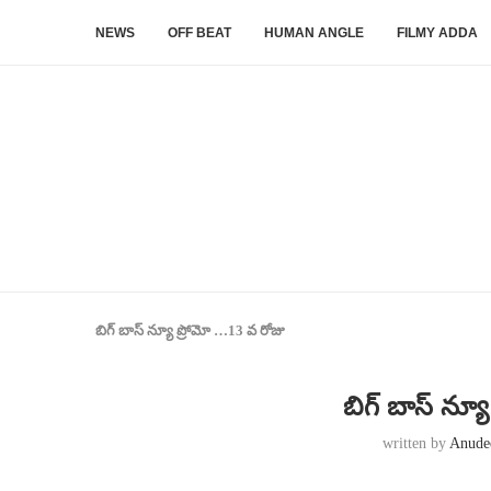
NEWS
OFF BEAT
HUMAN ANGLE
FILMY ADDA
బిగ్ బాస్ న్యూ ప్రోమో …13 వ రోజు
బిగ్ బాస్ న్య
written by
Anude