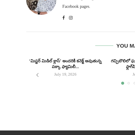
Facebook pages.
YOU M
‘మిస్టర్ మిడిల్ క్లాస్’ అందరికీ కనెక్ట్ అవుతున్న
గచ్చిబౌలిలో 
పక్కా ఫ్యామిలీ...
ఫ్లాగ్
July 19, 2026
J