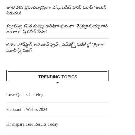
జూలై 24న ప్రపంచవ్యాప్తంగా ఎస్కే బషీద్‌ హారర్ మూవీ ‘అమెన్’
విడుదల!
కల్వకుంట్ల కవిత ముఖ్య అతిథిగా ఘనంగా ‘వెంకట్రామయ్య గారి
తాలూకా’ ప్రీ రిలీజ్ వేడుక
జియో హాట్‌స్టార్, అమెజాన్ ప్రైమ్, సన్‌నెక్ట్స్ ఓటీటీల్లో ‘త్రికాల’
మూవీ స్ట్రీమింగ్
TRENDING TOPICS
Love Quotes in Telugu
Sankranthi Wishes 2024
Khanapara Teer Results Today