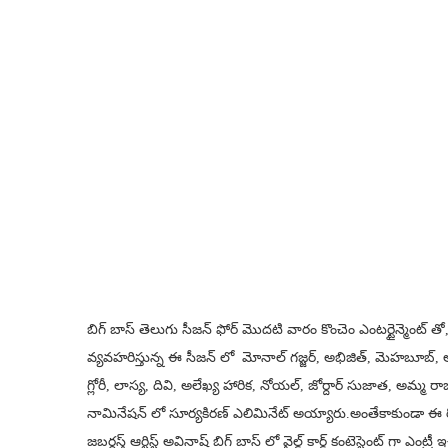
బిగ్ బాస్ తెలుగు సీజన్ ఫోర్ మొదటి వారం కొంచెం ఎంటర్టైన్మెంట్ తో,
వ్యవహరిస్తున్న ఈ సీజన్ లో మోనాల్ గజ్జర్, అభిజిత్, మెహబూబ్, 
గ్లోరీ, లాస్య, దివి, అలేఖ్య హారిక, నోయల్, జోర్దార్ సుజాత, అమ్మ రాజశ
నామినేషన్ లో సూర్యకిరణ్ ఎలిమినేట్ అయ్యారు.అంతేకాకుండా ఈ రోజ
జబర్దస్త్ ఆర్టిస్ట్ అవినాష్ బిగ్ బాస్ లో వైల్డ్ కార్డ్ కంటెస్టెంట్ గా ఎంట్రీ 