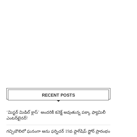
RECENT POSTS
‘మిస్టర్ మిడిల్ క్లాస్’ అందరికీ కనెక్ట్ అవుతున్న పక్కా ఫ్యామిలీ
ఎంటర్‌టైనర్!
గచ్చిబౌలిలో ఘనంగా అను ఫర్నిచర్ 19వ ఫ్లాగ్‌షిప్ స్టోర్ ప్రారంభం