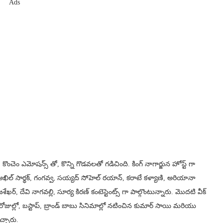
Ads
 కొంచెం ఎమోషన్స్ తో, కొన్ని గొడవలతో గడిచింది. కింగ్ నాగార్జున హోస్ట్ గా
అఖిల్ సార్థక్, గంగవ్వ, సయ్యద్ సోహెల్ రయాన్, కరాటే కళ్యాణి, అరియానా
ేఖర్, దేవి నాగవల్లి, సూర్య కిరణ్ కంటెస్టెంట్స్ గా పాల్గొంటున్నారు. మొదటి వీక్
ుల్లో, బస్టాప్, బ్రాండ్ బాబు సినిమాల్లో నటించిన కుమార్ సాయి మరియు
ఇచ్చారు.