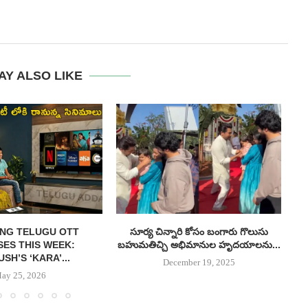
AY ALSO LIKE
NG TELUGU OTT
సూర్య చిన్నారి కోసం బంగారు గొలుసు
స్
ES THIS WEEK:
బహుమతిచ్చి అభిమానుల హృదయాలను...
SH’S ‘KARA’...
December 19, 2025
ay 25, 2026