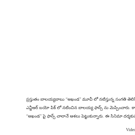
ప్రస్తుతం బాలయ్యబాబు “అఖండ” మూవీ లో నటిస్తున్న సంగతి తెల
ఎన్టీఆర్ బయో పిక్ లో నటించిన బాలయ్య ఫాన్స్ ను మెప్పించారు. క
“అఖండ” పై ఫాన్స్ చాలానే ఆశలు పెట్టుకున్నారు. ఈ సినిమా దర్శకుడి
Vide