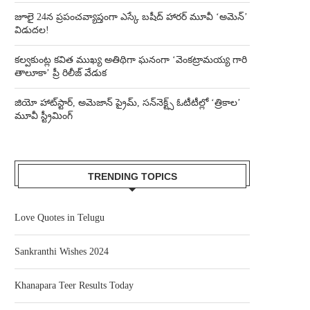
జూలై 24న ప్రపంచవ్యాప్తంగా ఎస్కే బషీద్‌ హారర్ మూవీ ‘అమెన్’
విడుదల!
కల్వకుంట్ల కవిత ముఖ్య అతిథిగా ఘనంగా ‘వెంకట్రామయ్య గారి
తాలూకా’ ప్రీ రిలీజ్ వేడుక
జియో హాట్‌స్టార్, అమెజాన్ ప్రైమ్, సన్‌నెక్ట్స్ ఓటీటీల్లో ‘త్రికాల’
మూవీ స్ట్రీమింగ్
TRENDING TOPICS
Love Quotes in Telugu
Sankranthi Wishes 2024
Khanapara Teer Results Today