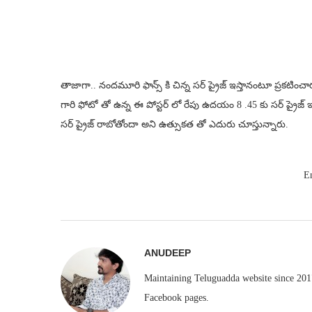
తాజాగా.. నందమూరి ఫాన్స్ కి చిన్న సర్ ప్రైజ్ ఇస్తానంటూ ప్రకటి
గారి ఫోటో తో ఉన్న ఈ పోస్టర్ లో రేపు ఉదయం 8 .45 కు సర్ ప్రైజ్ ఇ
సర్ ప్రైజ్ రాబోతోందా అని ఉత్సుకత తో ఎదురు చూస్తున్నారు.
E
ANUDEEP
Maintaining Teluguadda website since 2017
Facebook pages.