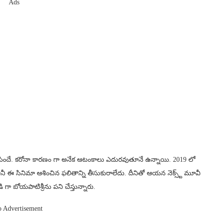
Ads
ిసిందే. కరోనా కారణం గా అనేక ఆటంకాలు ఎదురవుతూనే ఉన్నాయి. 2019 లో
ానీ ఈ సినిమా ఆశించిన ఫలితాన్ని తీసుకురాలేదు. దీనితో ఆయన నెక్స్ట్ మూవీ
 గా బోయపాటిశ్రీను పని చేస్తున్నారు.
o Advertisement