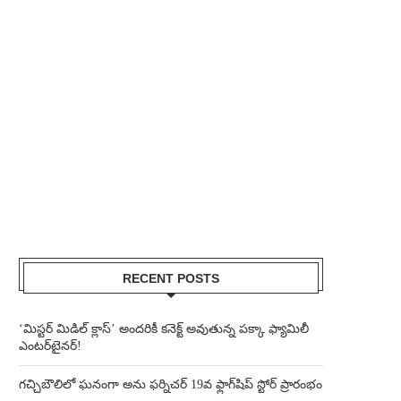
RECENT POSTS
‘మిస్టర్ మిడిల్ క్లాస్’ అందరికీ కనెక్ట్ అవుతున్న పక్కా ఫ్యామిలీ
ఎంటర్‌టైనర్!
గచ్చిబౌలిలో ఘనంగా అను ఫర్నిచర్ 19వ ఫ్లాగ్‌షిప్ స్టోర్ ప్రారంభం