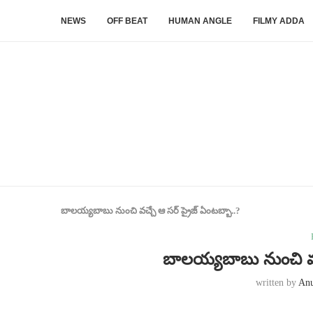
NEWS
OFF BEAT
HUMAN ANGLE
FILMY ADDA
బాలయ్యబాబు నుంచి వచ్చే ఆ సర్ ప్రైజ్ ఏంటబ్బా..?
బాలయ్యబాబు నుంచి వచ్
written by
An