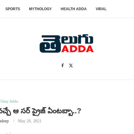
SPORTS
MYTHOLOGY
HEALTH ADDA
VIRAL
Filmy Adda
చే ఆ సర్ ప్రైజ్ ఏంటబ్బా..?
udeep
May 26, 2021