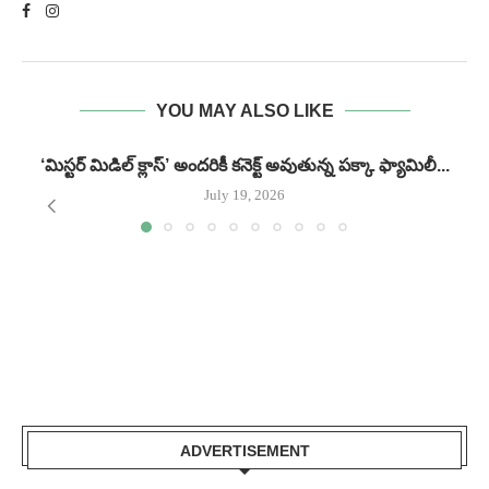
YOU MAY ALSO LIKE
‘మిస్టర్ మిడిల్ క్లాస్’ అందరికీ కనెక్ట్ అవుతున్న పక్కా ఫ్యామిలీ...
గ
July 19, 2026
ADVERTISEMENT