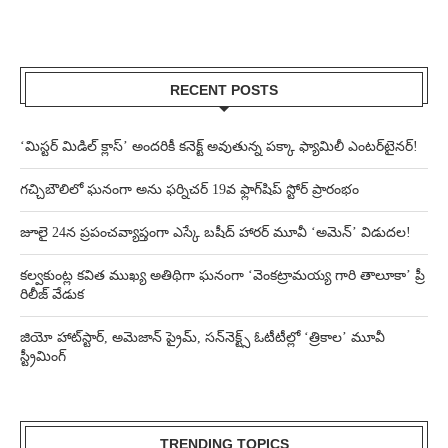
RECENT POSTS
‘మిస్టర్ మిడిల్ క్లాస్’ అందరికీ కనెక్ట్ అవుతున్న పక్కా ఫ్యామిలీ ఎంటర్‌టైనర్!
గచ్చిబౌలిలో ఘనంగా అను ఫర్నిచర్ 19వ ఫ్లాగ్‌షిప్ స్టోర్ ప్రారంభం
జూలై 24న ప్రపంచవ్యాప్తంగా ఎస్కే బషీద్‌ హారర్ మూవీ ‘అమెన్’ విడుదల!
కల్వకుంట్ల కవిత ముఖ్య అతిథిగా ఘనంగా ‘వెంకట్రామయ్య గారి తాలూకా’ ప్రీ
రిలీజ్ వేడుక
జియో హాట్‌స్టార్, అమెజాన్ ప్రైమ్, సన్‌నెక్ట్స్ ఓటీటీల్లో ‘త్రికాల’ మూవీ
స్ట్రీమింగ్
TRENDING TOPICS