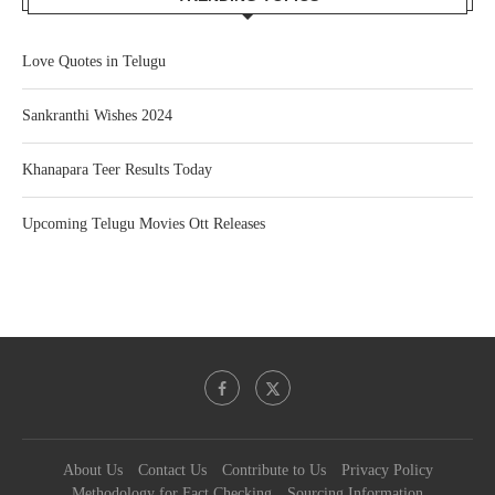
Love Quotes in Telugu
Sankranthi Wishes 2024
Khanapara Teer Results Today
Upcoming Telugu Movies Ott Releases
About Us
Contact Us
Contribute to Us
Privacy Policy
Methodology for Fact Checking
Sourcing Information