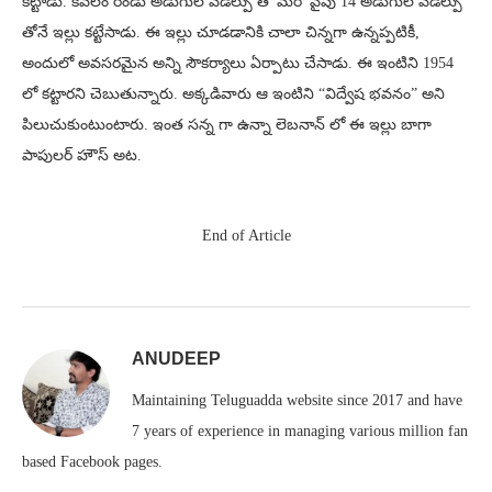
కట్టాడు. కేవలం రెండు అడుగుల వెడల్పు తో మరో వైపు 14 అడుగుల వెడల్పు
తోనే ఇల్లు కట్టేసాడు. ఈ ఇల్లు చూడడానికి చాలా చిన్నగా ఉన్నప్పటికీ,
అందులో అవసరమైన అన్ని సౌకర్యాలు ఏర్పాటు చేసాడు. ఈ ఇంటిని 1954
లో కట్టారని చెబుతున్నారు. అక్కడివారు ఆ ఇంటిని “విద్వేష భవనం” అని
పిలుచుకుంటుంటారు. ఇంత సన్న గా ఉన్నా లెబనాన్ లో ఈ ఇల్లు బాగా
పాపులర్ హౌస్ అట.
End of Article
ANUDEEP
Maintaining Teluguadda website since 2017 and have
7 years of experience in managing various million fan
based Facebook pages.