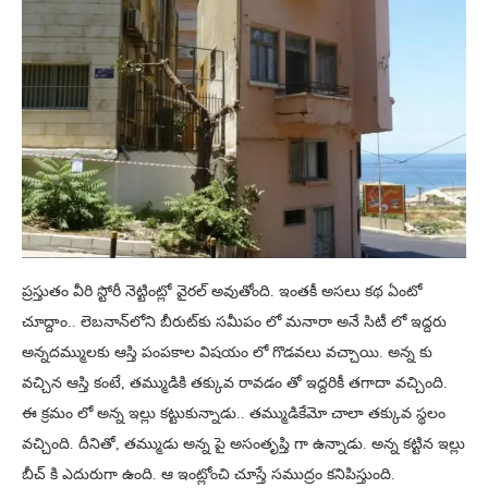
ప్రస్తుతం వీరి స్టోరీ నెట్టింట్లో వైరల్ అవుతోంది. ఇంతకీ అసలు కథ ఏంటో
చూద్దాం.. లెబనాన్‌లోని బీరుట్‌కు సమీపం లో మనారా అనే సిటీ లో ఇద్దరు
అన్నదమ్ములకు ఆస్తి పంపకాల విషయం లో గొడవలు వచ్చాయి. అన్న కు
వచ్చిన ఆస్తి కంటే, తమ్ముడికి తక్కువ రావడం తో ఇద్దరికీ తగాదా వచ్చింది.
ఈ క్రమం లో అన్న ఇల్లు కట్టుకున్నాడు.. తమ్ముడికేమో చాలా తక్కువ స్థలం
వచ్చింది. దీనితో, తమ్ముడు అన్న పై అసంతృప్తి గా ఉన్నాడు. అన్న కట్టిన ఇల్లు
బీచ్ కి ఎదురుగా ఉంది. ఆ ఇంట్లోంచి చూస్తే సముద్రం కనిపిస్తుంది.