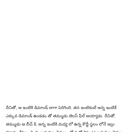
దీనితో, ఆ ఇంటికి డిమాండ్ బాగా పెరిగింది. తన ఇంటికంటే అన్న ఇంటికే
ఎక్కువ డిమాండ్ ఉండడం తో తమ్ముడు జెలస్ ఫీల్ అయ్యాడు. దీనితో,
తమ్ముడు ఆ బీచ్ కి, అన్న ఇంటికి మధ్య లో ఉన్న కొద్దీ స్థలం లోనే ఇల్లు