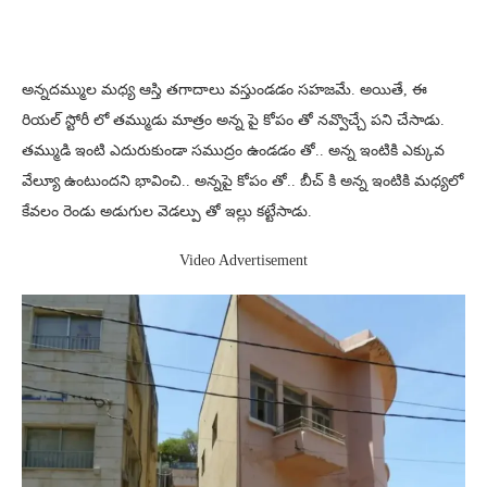
అన్నదమ్ముల మధ్య ఆస్తి తగాదాలు వస్తుండడం సహజమే. అయితే, ఈ
రియల్ స్టోరీ లో తమ్ముడు మాత్రం అన్న పై కోపం తో నవ్వొచ్చే పని చేసాడు.
తమ్ముడి ఇంటి ఎదురుకుండా సముద్రం ఉండడం తో.. అన్న ఇంటికి ఎక్కువ
వేల్యూ ఉంటుందని భావించి.. అన్నపై కోపం తో.. బీచ్ కి అన్న ఇంటికి మధ్యలో
కేవలం రెండు అడుగుల వెడల్పు తో ఇల్లు కట్టేసాడు.
Video Advertisement