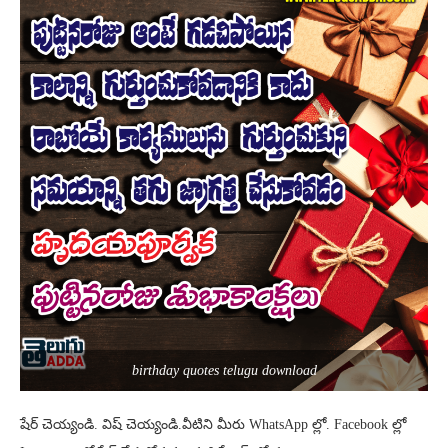
birthday quotes telugu download
షేర్ చెయ్యండి. విష్ చెయ్యండి.వీటిని మీరు WhatsApp ల్లో. Facebook ల్లో