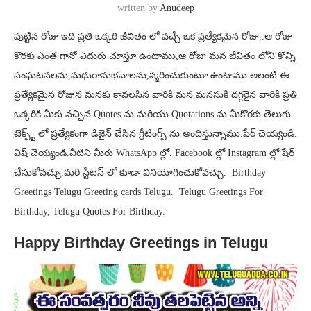
written by
Anudeep
పుట్టిన రోజు ఇది ప్రతి ఒక్కరి జీవితం లో వచ్చే ఒక ప్రత్యేకమైన రోజు..ఆ రోజు
కొరకు ఎంత గానో ఎదురు చూస్తూ ఉంటాము,ఆ రోజు మన జీవితం లోని కొన్ని
సంఘటనలను,మధురానుభవాలను,స్మరించుకుంటూ ఉంటాము.అలంటి ఈ
ప్రత్యేకమైన రోజున మనకు కావలసిన వారికి మన మనసుకి దగ్గరైన వారికి ప్రతి
ఒక్కరికి మీకు నచ్చిన Quotes ను మరియు Quotations ను మీకొరకు తెలుగు
టెక్స్ట్ లో ప్రత్యేకంగా డిజైన్ చేసిన గ్రీటింగ్స్ ను అందిస్తున్నాము.షేర్ చెయ్యండి.
విష్ చెయ్యండి.వీటిని మీరు WhatsApp ల్లో. Facebook ల్లో Instagram ల్లో షేర్
చేసుకోవచ్చు,మరి స్టేటస్ లో కూడా వినియోగించుకోవచ్చు. Birthday
Greetings Telugu Greeting cards Telugu. Telugu Greetings For
Birthday, Telugu Quotes For Birthday.
Happy Birthday Greetings in Telugu