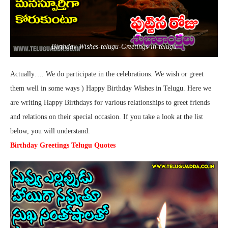
Birthday-Wishes-telugu-Greetings-in-telugu
Actually…. We do
participate
in the celebrations. We wish or greet
them well in
some ways
) Happy Birthday Wishes in Telugu. Here we
are writing Happy Birthdays for various relationships to greet friends
and
relations
on their
special occasion
. If
you take
a look
at the list
below,
you will
understand.
Birthday Greetings Telugu Quotes