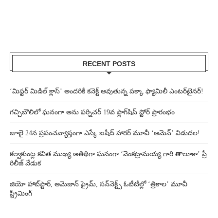
RECENT POSTS
‘మిస్టర్ మిడిల్ క్లాస్’ అందరికీ కనెక్ట్ అవుతున్న పక్కా ఫ్యామిలీ ఎంటర్‌టైనర్!
గచ్చిబౌలిలో ఘనంగా అను ఫర్నిచర్ 19వ ఫ్లాగ్‌షిప్ స్టోర్ ప్రారంభం
జూలై 24న ప్రపంచవ్యాప్తంగా ఎస్కే బషీద్‌ హారర్ మూవీ ‘అమెన్’ విడుదల!
కల్వకుంట్ల కవిత ముఖ్య అతిథిగా ఘనంగా ‘వెంకట్రామయ్య గారి తాలూకా’ ప్రీ
రిలీజ్ వేడుక
జియో హాట్‌స్టార్, అమెజాన్ ప్రైమ్, సన్‌నెక్ట్స్ ఓటీటీల్లో ‘త్రికాల’ మూవీ
స్ట్రీమింగ్