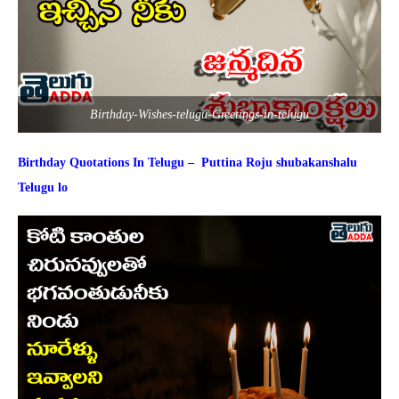
Birthday-Wishes-telugu-Greetings-in-telugu
Birthday Quotations In Telugu – Puttina Roju shubakanshalu
Telugu lo