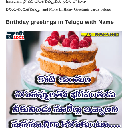
Instagram ల్లో షేర్ చేసుకోవచ్చు,మరి స్టేటస్ లో కూడా
వినియోగించుకోవచ్చు. and More Birthday Greetings cards Telugu
Birthday greetings in Telugu with Name