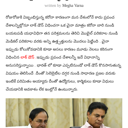
written by
Megha Varna
రోజురోజుకి విజృంభిస్తున్న కరోనా కారణంగా మన దేశంలోనే కాదు ప్రపంచ
దేశాలన్నిట్లోనూ లాక్ డౌన్ విధించగా ఒక చైనా మాత్రం కరోనా బారి నుండి
బయటపడి యధావిధిగా తన పరిశ్రమలను తెరిచి మొబైల్ పరికరాల నుండి
మెడికల్ పరికరాల వరకు అన్ని ఉత్త్పత్తులను మొదలు పెట్టింది ..చైనా
ఇప్పుడు కోలుకోవడానికి కూడా అసలు కారణం మూడు నెలలు కఠినంగా
విధించిన
లాక్ డౌన్ .
ఇప్పుడు ప్రపంచ దేశాలన్నీ ఇదే విధానాన్ని
అనుసరిస్తున్నాయి . భారత్ లో కూడా ఎప్పటినుండో లాక్ డౌన్ కొనసాగుతున్న
విషయం తెలిసిందే .దీంతో సెలెబ్రెటీల దగ్గర నుండి సాధారణ ప్రజల వరుకు
ఇంటికే పరిమితం అయ్యారు దీంతో ఉద్యోగులు, కార్మికులు కూడా విధులు
చేయడానికి అవకాశం లేక ఇంట్లోనే ఉంటున్నారు.