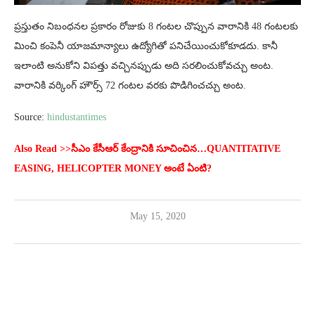
ప్రస్తుతం నిబంధనల ప్రకారం రోజుకు 8 గంటల చొప్పున వారానికి 48 గంటలకు
మించి కంపెనీ యాజమాన్యాలు ఉద్యోగితో పనిచేయించుకోకూడదు. కానీ
ఇలాంటి అనుకోని విపత్తు వచ్చినప్పుడు అది సరలించుకోవచ్చు అంట.
వారానికి వర్కింగ్ హౌర్స్ 72 గంటల వరకు పొడిగించచ్చు అంట.
Source:
hindustantimes
Also Read >>సీఎం కేసీఆర్ కేంద్రానికి సూచించిన…QUANTITATIVE
EASING, HELICOPTER MONEY అంటే ఏంటి?
May 15, 2020