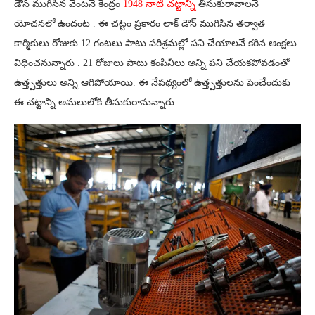
డౌన్ ముగిసిన వెంటనే కేంద్రం
1948 నాటి చట్టాన్ని
తీసుకురావాలనే
యోచనలో ఉందంట . ఈ చట్టం ప్రకారం లాక్ డౌన్ ముగిసిన తర్వాత
కార్మికులు రోజుకు 12 గంటలు పాటు పరిశ్రమల్లో పని చేయాలనే కఠిన ఆంక్షలు
విధించనున్నారు . 21 రోజులు పాటు కంపినీలు అన్ని పని చేయకపోవడంతో
ఉత్త్పత్తులు అన్ని ఆగిపోయాయి. ఈ నేపథ్యంలో ఉత్త్పత్తులను పెంచేందుకు
ఈ చట్టాన్ని అమలులోకి తీసుకురానున్నారు .