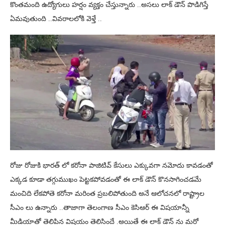
కొంతమంది ఉద్యోగులు హర్షం వ్యక్తం చేస్తున్నారు ..అసలు లాక్ డౌన్ పొడిగిస్తే
ఏమవుతుంది ..వివరాలలోకి వెళ్తే ..
రోజు రోజుకి భారత్ లో కరోనా పాజిటివ్ కేసులు ఎక్కువగా నమోదు కావడంతో
ఎక్కడ కూడా తగ్గుముఖం పెట్టకపోవడంతో ఈ లాక్ డౌన్ కొనసాగించడమే
మంచిది లేకపోతె కరోనా మరింత ప్రబలిపోతుంది అనే ఆలోచనలో రాష్ట్రాల
సీఎం లు ఉన్నారు ..తాజాగా తెలంగాణ సీఎం కెసిఆర్ ఈ విషయాన్నీ
మీడియాతో తెలిపిన విషయం తెలిసిందే .అయితే ఈ లాక్ డౌన్ ను మరో