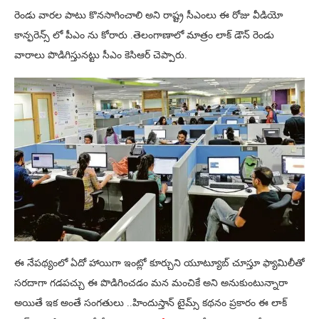
రెండు వారల పాటు కొనసాగించాలి అని రాష్ట్ర సీఎంలు ఈ రోజు వీడియో
కాన్ఫరెన్స్ లో పీఎం ను కోరారు .తెలంగాణాలో మాత్రం లాక్ డౌన్ రెండు
వారాలు పొడిగిస్తునట్టు సీఎం కెసిఆర్ చెప్పారు.
ఈ నేపథ్యంలో ఏదో హాయిగా ఇంట్లో కూర్చుని యూట్యూబ్ చూస్తూ ఫ్యామిలీతో
సరదాగా గడపచ్చు ఈ పొడిగించడం మన మంచికే అని అనుకుంటున్నారా
అయితే ఇక అంతే సంగతులు ..హిందుస్తాన్ టైమ్స్ కథనం ప్రకారం ఈ లాక్