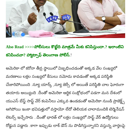
Also Read >>>>పోలీసులు కొట్టేది మాత్రమే మీకు కనిపిస్తుందా.? ఇలాంటివి
కనిపించవా? హ్యాట్సాఫ్ తెలంగాణ పోలీస్.
!
అమెరికా లో కరోనా తీవ్ర స్థాయిలో విజృభించడంతో అక్కడ వేల సంఖ్యలో
మరణాలు లక్షల సంఖ్యలో కేసులు నమోదు కావడంతో అక్కడ పరిస్థితి
చేజారిపోయింది .న్యూ యార్క్ ,న్యూ జెర్సీ లో అయితే పరిస్థితి చాల ఘోరంగా
తయారు అయ్యింది .దీంతో అమెరికా ఆర్ధిక సంక్షోభంలో పడగా మన దేశంలో
యుఎస్ బేస్డ్ సాఫ్ట్ వేర్ కంపెనీలు ఎక్కువ ఉండడంతో అమెరికా నుండి ప్రాజెక్ట్స్
ఆగిపోయి ఇంకా భవిషత్తులో వస్తాయో లేదో తెలియక చాలామందికి టెర్మినేషన్
లెటర్స్ ఇచ్చేసారు ..దీంతో భారత్ లో లక్షల సంఖ్యలో సాఫ్ట్ వేర్ ఉద్యోగులు
రోడ్డున పడ్డారు .కాగా ఇప్పుడు లాక్ డౌన్ ను పొడిగిస్తున్నారని వస్తున్న వార్తలపై