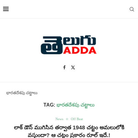
భారతదేశపు చట్టాలు
TAG:
భారతదేశపు చట్టాలు
News
Off Beat
లాక్ డౌన్ ముగిసిన తర్వాత 1948 చట్టం అమలులోకి
వస్తుందా? ఆ చట్టం ప్రకారం రూల్ ఇదే.!