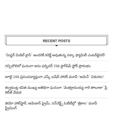
RECENT POSTS
‘మిస్టర్ మిడిల్ క్లాస్’ అందరికీ కనెక్ట్ అవుతున్న పక్కా ఫ్యామిలీ ఎంటర్‌టైనర్!
గచ్చిబౌలిలో ఘనంగా అను ఫర్నిచర్ 19వ ఫ్లాగ్‌షిప్ స్టోర్ ప్రారంభం
జూలై 24న ప్రపంచవ్యాప్తంగా ఎస్కే బషీద్‌ హారర్ మూవీ ‘అమెన్’ విడుదల!
కల్వకుంట్ల కవిత ముఖ్య అతిథిగా ఘనంగా ‘వెంకట్రామయ్య గారి తాలూకా’ ప్రీ
రిలీజ్ వేడుక
జియో హాట్‌స్టార్, అమెజాన్ ప్రైమ్, సన్‌నెక్ట్స్ ఓటీటీల్లో ‘త్రికాల’ మూవీ
స్ట్రీమింగ్