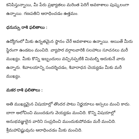
కనిపిస్తున్నాయి, మీ పేరు ప్రఖ్యాతలు మరింత పెరిగే అవకాశాలు పుష్కలంగా
ఉన్నాయి. గణపతిని ఆరాధించడం ఉత్తమం.
ధనుస్సు రాశి ఫలితాలు :
ఉద్యోగంలో మీకు ఉన్నతమైన స్థానం చేరే అవకాశాలు ఉన్నాయి. అయితే మీరు
స్థిరంగా ఉండటం మంచిది. వ్యాపార వర్గాలవారికి సలహాలు సూచనలు మరీ
ముఖ్యం. మీకు కొన్ని ఇబ్బందులు వచ్చినప్పటికి మిమల్ని ఆదుకునే వారు
ఉన్నారు. శివాలయాన్ని సందర్శిచడం, శివారాధన చెయ్యడం మీకు మరీ
ముఖ్యం.
మకర రాశి ఫలితాలు :
అతి ముఖ్యమైన విషయాల్లో తొందర పాటు నిర్ణయాలు అస్సలు మంచి కాదు.
బాగా అలోచించి ముందడుగు వెయ్యడం మంచిది. కొన్ని విషయాల్లో
అనుభవజ్ఞులైన వారిని సంప్రదించి ముందుకుపోవడం మరీ మంచిది.
శ్రీమహావిష్ణువును ఆరాధించడం మీకు మంచిది.