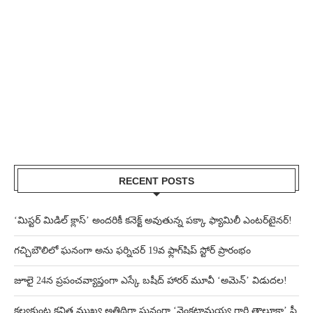
RECENT POSTS
‘మిస్టర్ మిడిల్ క్లాస్’ అందరికీ కనెక్ట్ అవుతున్న పక్కా ఫ్యామిలీ ఎంటర్‌టైనర్!
గచ్చిబౌలిలో ఘనంగా అను ఫర్నిచర్ 19వ ఫ్లాగ్‌షిప్ స్టోర్ ప్రారంభం
జూలై 24న ప్రపంచవ్యాప్తంగా ఎస్కే బషీద్‌ హారర్ మూవీ ‘అమెన్’ విడుదల!
కల్వకుంట్ల కవిత ముఖ్య అతిథిగా ఘనంగా ‘వెంకట్రామయ్య గారి తాలూకా’ ప్రీ