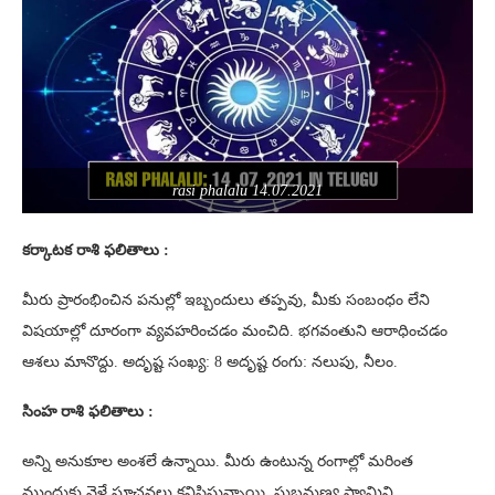
rasi phalalu 14.07.2021
కర్కాటక రాశి ఫలితాలు :
మీరు ప్రారంభించిన పనుల్లో ఇబ్బందులు తప్పవు, మీకు సంబంధం లేని
విషయాల్లో దూరంగా వ్యవహరించడం మంచిది. భగవంతుని ఆరాధించడం
ఆశలు మానొద్దు. అదృష్ట సంఖ్య: 8 అదృష్ట రంగు: నలుపు, నీలం.
సింహ రాశి ఫలితాలు :
అన్ని అనుకూల అంశలే ఉన్నాయి. మీరు ఉంటున్న రంగాల్లో మరింత
ముందుకు వెళ్లే సూచనలు కనిపిస్తున్నాయి. సుబ్రమణ్య స్వామిని