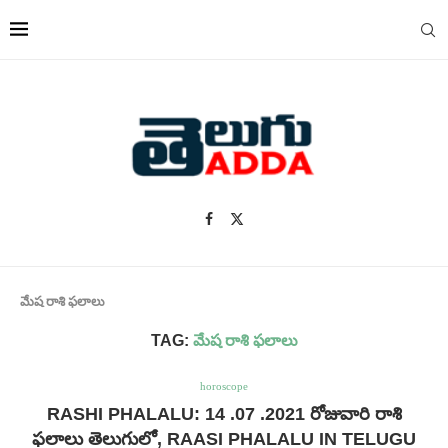
మేష రాశి ఫలాలు
TAG:
మేష రాశి ఫలాలు
horoscope
RASHI PHALALU: 14 .07 .2021 రోజువారి రాశి
ఫలాలు తెలుగులో, RAASI PHALALU IN TELUGU