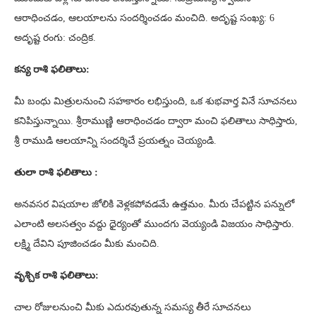
ఆరాధించడం, ఆలయాలను సందర్శించడం మంచిది. అదృష్ట సంఖ్య: 6
అదృష్ట రంగు: చంద్రిక.
కన్య రాశి ఫలితాలు:
మీ బంధు మిత్రులనుంచి సహకారం లభిస్తుంది, ఒక శుభవార్త వినే సూచనలు
కనిపిస్తున్నాయి. శ్రీరాముణ్ణి ఆరాధించడం ద్వారా మంచి ఫలితాలు సాధిస్తారు,
శ్రీ రాముడి ఆలయాన్ని సందర్శిచే ప్రయత్నం చెయ్యండి.
తులా రాశి ఫలితాలు :
అనవసర విషయాల జోలికి వెళ్లకపోవడమే ఉత్తమం. మీరు చేపట్టిన పన్నులో
ఎలాంటి అలసత్వం వద్దు ధైర్యంతో ముందగు వెయ్యండి విజయం సాధిస్తారు.
లక్ష్మి దేవిని పూజించడం మీకు మంచిది.
వృశ్చిక రాశి ఫలితాలు:
చాల రోజులనుంచి మీకు ఎదురవుతున్న సమస్య తీరే సూచనలు