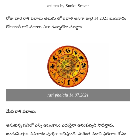
written by
Sunku Sravan
రోజు వారి రాశి ఫలాలు తెలుగు లో ఇవాళ అనగా జులై 14 2021 బుధవారం
రోజువారీ రాశి ఫలాలు ఎలా ఉన్నాయో చూద్దాం.
rasi phalalu 14.07.2021
మేష రాశి ఫలాలు:
అనుకున్న పనిలో ఎన్ని ఆటంకాలు ఎదురైనా అనుకున్నది సాధిస్తారు,
బంధుమిత్రుల సహకారం పూర్తిగా లభిస్తుంది. మరింత మంచి ఫలితాల కోసం