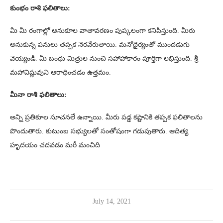
కుంభం రాశి ఫలితాలు:
మీ మీ రంగాల్లో అనుకూల వాతావరణం పుష్కలంగా కనిపిస్తుంది. మీరు
అనుకున్న పనులు తప్పక నెరవేరుతాయి. మనోధైర్యంతో ముందడుగు
వెయ్యండి. మీ బంధు మిత్రుల నుంచి సహాహాకారం పూర్తిగా లభిస్తుంది. శ్రీ
మహావిష్ణువుని ఆరాధించడం ఉత్తమం.
మీనా రాశి ఫలితాలు:
అన్ని ప్రతికూల సూచనలే ఉన్నాయి. మీరు పడ్డ కష్టానికి తప్పక ఫలితాలను
పొందుతారు. కుటుంబ సభ్యులతో సంతోషంగా గడుపుతారు. ఆదిత్య
హృదయం చదవడం మరీ మంచిది
July 14, 2021