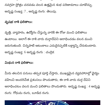
నవగ్రహ స్తోత్రం చదవడం వలన ఉత్తమైన శుభ పరిణామాలు చూడొచ్చు.
అదృష్ట సంఖ్య :7 , అదృష్ట రంగు: తెలుపు.
వృషభ రాశి ఫలితాలు:
వృత్తి, వ్యాపారం, ఉద్యోగం చేస్తున్న వారికి ఈ రోజు మంచి ఫలితాలు
ఉంటాయి. అలాగే ఈ రాశి వారు దుర్గాదేవిని ఆరాధించడం వలన మంచి
జరుగుతుంది. చిన్నపాటి ఆటంకాలు ఎదురైనప్పటికి లక్ష్యాన్ని చేరుకుంటారు.
అదృష్ట సంఖ్య: 6 అదృష్ట రంగు : చంద్రిక.
మిథున రాశి ఫలితాలు:
మీరు తలచిన పనులు తప్పక పూర్తి చేస్తారు, ముఖ్యమైన వ్యవహారాల్లో ధైర్యం
వహించి అందరిచేత ప్రశంసలు పొందుతారు, ఈ రాశి వారు దుర్గ దేవిని
ఆరాధించటం వలన మంచి ఫలితాలు పొందుతారు. అదృష్ట సంఖ్య : 4 అదృష్ట
రంగు: గోధుమ రంగు, బూడిద రంగు.