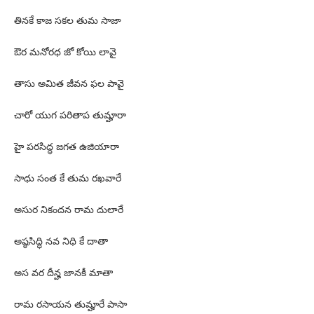
తినకే కాజ సకల తుమ సాజా
ఔర మనోరధ జో కోయి లావై
తాసు అమిత జీవన ఫల పావై
చారో యుగ పరితాప తుమ్హారా
హై పరసిద్ధ జగత ఉజియారా
సాధు సంత కే తుమ రఖవారే
అసుర నికందన రామ దులారే
అష్ఠసిద్ధి నవ నిధి కే దాతా
అస వర దీన్హ జానకీ మాతా
రామ రసాయన తుమ్హారే పాసా