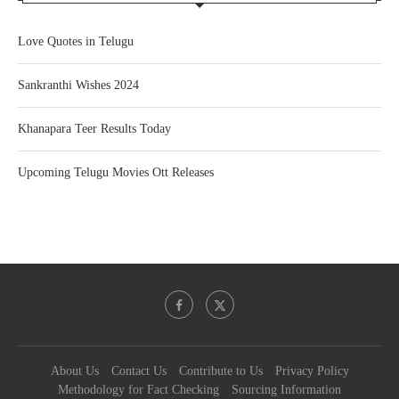
Love Quotes in Telugu
Sankranthi Wishes 2024
Khanapara Teer Results Today
Upcoming Telugu Movies Ott Releases
About Us
Contact Us
Contribute to Us
Privacy Policy
Methodology for Fact Checking
Sourcing Information