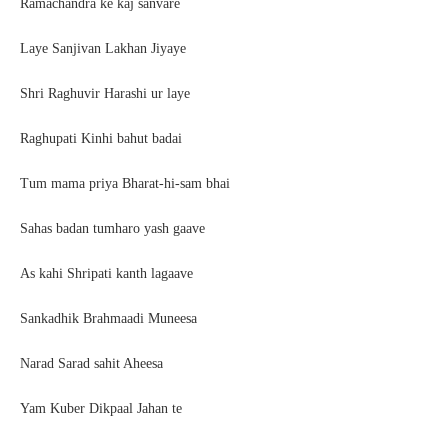
Ramachandra ke kaj sanvare
Laye Sanjivan Lakhan Jiyaye
Shri Raghuvir Harashi ur laye
Raghupati Kinhi bahut badai
Tum mama priya Bharat-hi-sam bhai
Sahas badan tumharo yash gaave
As kahi Shripati kanth lagaave
Sankadhik Brahmaadi Muneesa
Narad Sarad sahit Aheesa
Yam Kuber Dikpaal Jahan te