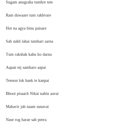
Sugam anugraha tumhre tete
Ram duwaare tum rakhvare
Hot na agya binu paisare
Sab sukh lahai tumhari sarna
Tum rakshak kahu ko darna
Aapan tej samharo aapai
Teenon lok hank te kanpai
Bhoot pisaach Nikat nahin aavai
Mahavir jab naam sunavai
Nase rog harae sab peera