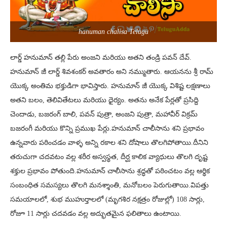
hanuman chalisa Telugu
లార్డ్ హనుమాన్ తల్లి పేరు అంజని మరియు అతని తండ్రి పవన్ దేవ్.
హనుమాన్ జీ లార్డ్ శివశంకర్ అవతారం అని నమ్ముతారు. ఆయనను శ్రీ రామ్
యొక్క అంతిమ భక్తుడిగా భావిస్తారు. హనుమాన్ జీ యొక్క విశిష్ట లక్షణాలు
అతని బలం, తెలివితేటలు మరియు ధైర్యం. అతను అనేక పేర్లతో ప్రసిద్ది
చెందాడు, బజరంగ్ బాలి, పవన్ పుత్రా, అంజని పుత్రా, మహావీర్ విక్రమ్
బజరంగీ మరియు కొన్ని ప్రముఖ పేర్లు.హనుమాన్ చాలీసాను శని ప్రభావం
ఉన్నవారు పఠించడం వాళ్ళ అన్ని రకాల శని దోషాలు తొలగిపోతాయి.దీనిని
తరుచుగా చదవటం వల్ల శరీర అస్వస్థత, దీర్ఘ కాలిక వ్యాధులు తొలగి దృష్ట
శక్తుల ప్రభావం పోతుంది.హనుమాన్ చాలీసాను శ్రద్ధతో పఠించటం వల్ల ఆర్థిక
సంబంధిత సమస్యలు తొలగి మనశ్శాంతి, మనోబలం పెరుగుతాయి.విపత్తు
సమయాలలో, శుభ ముహుర్తాలలో (మృగశిర నక్షత్రం రోజుల్లో) 108 సార్లు,
రోజూ 11 సార్లు చదవడం వల్ల అద్భుతమైన ఫలితాలు ఉంటాయి.