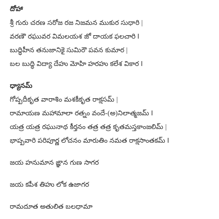
దోహా
శ్రీ గురు చరణ సరోజ రజ నిజమన ముకుర సుధారి |
వరణౌ రఘువర విమలయశ జో దాయక ఫలచారి ‖
బుద్ధిహీన తనుజానికై సుమిరౌ పవన కుమార |
బల బుద్ధి విద్యా దేహు మోహి హరహు కలేశ వికార ‖
ధ్యానమ్
గోష్పదీకృత వారాశిం మశకీకృత రాక్షసమ్ |
రామాయణ మహామాలా రత్నం వందే-(అ)నిలాత్మజమ్ ‖
యత్ర యత్ర రఘునాథ కీర్తనం తత్ర తత్ర కృతమస్తకాంజలిమ్ |
భాష్పవారి పరిపూర్ణ లోచనం మారుతిం నమత రాక్షసాంతకమ్ ‖
జయ హనుమాన ఙ్ఞాన గుణ సాగర
జయ కపీశ తిహు లోక ఉజాగర
రామదూత అతులిత బలధామా