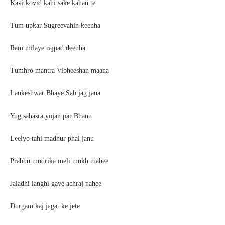
Kavi kovid kahi sake kahan te
Tum upkar Sugreevahin keenha
Ram milaye rajpad deenha
Tumhro mantra Vibheeshan maana
Lankeshwar Bhaye Sab jag jana
Yug sahasra yojan par Bhanu
Leelyo tahi madhur phal janu
Prabhu mudrika meli mukh mahee
Jaladhi langhi gaye achraj nahee
Durgam kaj jagat ke jete