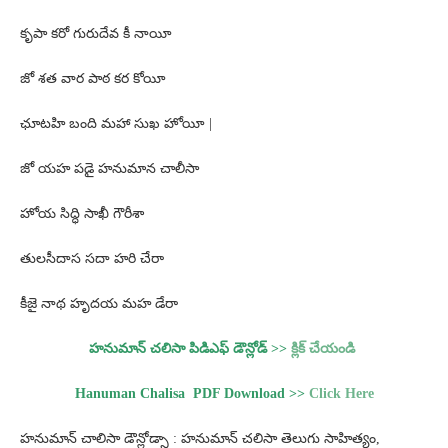
కృపా కరో గురుదేవ కీ నాయీ
జో శత వార పాఠ కర కోయీ
ఛూటహి బంది మహా సుఖ హోయీ |
జో యహ పడై హనుమాన చాలీసా
హోయ సిద్ధి సాఖీ గౌరీశా
తులసీదాస సదా హరి చేరా
కీజై నాథ హృదయ మహ డేరా
హనుమాన్ చలిసా పిడిఎఫ్ డౌన్లోడ్ >>
క్లిక్ చేయండి
Hanuman Chalisa PDF Download >>
Click Here
హనుమాన్ చాలిసా డౌన్లోడ్సా : హనుమాన్ చలిసా తెలుగు సాహిత్యం,