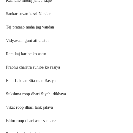
Kaandhe moonj janeu saaje
Sankar suvan kesri Nandan
Tej prataap maha jag vandan
Vidyavaan guni ati chatur
Ram kaj karibe ko aatur
Prabhu charitra sunibe ko rasiya
Ram Lakhan Sita man Basiya
Sukshma roop dhari Siyahi dikhava
Vikat roop dhari lank jalava
Bhim roop dhari asur sanhare