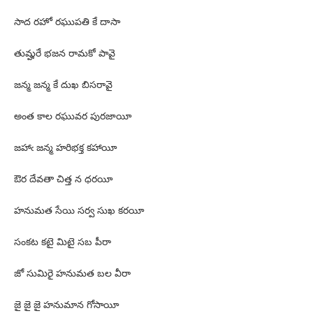
సాద రహో రఘుపతి కే దాసా
తుమ్హరే భజన రామకో పావై
జన్మ జన్మ కే దుఖ బిసరావై
అంత కాల రఘువర పురజాయీ
జహాఁ జన్మ హరిభక్త కహాయీ
ఔర దేవతా చిత్త న ధరయీ
హనుమత సేయి సర్వ సుఖ కరయీ
సంకట కటై మిటై సబ పీరా
జో సుమిరై హనుమత బల వీరా
జై జై జై హనుమాన గోసాయీ