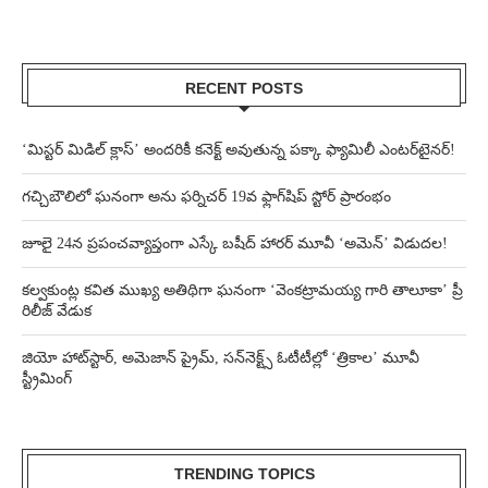
RECENT POSTS
‘మిస్టర్ మిడిల్ క్లాస్’ అందరికీ కనెక్ట్ అవుతున్న పక్కా ఫ్యామిలీ ఎంటర్‌టైనర్!
గచ్చిబౌలిలో ఘనంగా అను ఫర్నిచర్ 19వ ఫ్లాగ్‌షిప్ స్టోర్ ప్రారంభం
జూలై 24న ప్రపంచవ్యాప్తంగా ఎస్కే బషీద్‌ హారర్ మూవీ ‘అమెన్’ విడుదల!
కల్వకుంట్ల కవిత ముఖ్య అతిథిగా ఘనంగా ‘వెంకట్రామయ్య గారి తాలూకా’ ప్రీ
రిలీజ్ వేడుక
జియో హాట్‌స్టార్, అమెజాన్ ప్రైమ్, సన్‌నెక్ట్స్ ఓటీటీల్లో ‘త్రికాల’ మూవీ
స్ట్రీమింగ్
TRENDING TOPICS