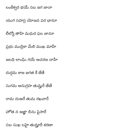
లంకేశ్వర భయే సబ జగ జానా
యుగ సహస్ర యోజన పర భానూ
లీల్యో తాహి మధుర ఫల జానూ
ప్రభు ముద్రికా మేలి ముఖ మాహీ
జలధి లాంఘి గయే అచరజ నాహీ
దుర్గమ కాజ జగత కే జేతే
సుగమ అనుగ్రహ తుమ్హరే తేతే
రామ దుఆరే తుమ రఖవారే
హోత న ఆఙ్ఞా బిను పైసారే
సబ సుఖ లహై తుమ్హారీ శరణా