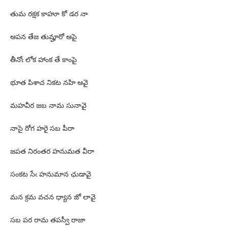
తుమ రక్షక కాహూ కో డర నా
ఆపన తేజ తుమ్హారో ఆపై
తీనోఁ లోక హాంక తే కాంపై
భూత పిశాచ నికట నహి ఆవై
మహవీర జబ నామ సునావై
నాసై రోగ హరై సబ పీరా
జపత నిరంతర హనుమత వీరా
సంకట సేఁ హనుమాన ఛుడావై
మన క్రమ వచన ధ్యాన జో లావై
సబ పర రామ తపస్వీ రాజా