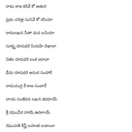
రామ కాజ కరివే కో ఆతుర
ప్రభు చరిత్ర సునివే కో రసియా
రామలఖన సీతా మన బసియా
సూక్ష్మ రూపధరి సియహి దిఖావా
వికట రూపధరి లంక జరావా
భీమ రూపధరి అసుర సంహారే
రామచంద్ర కే కాజ సంవారే
లాయ సంజీవన లఖన జియాయే
శ్రీ రఘువీర హరషి ఉరలాయే
రఘుపతి కీన్హీ బహుత బడాయీ