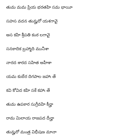
తుమ మమ ప్రియ భరతహి సమ భాయీ
సహస వదన తుమ్హరో యశగావై
అస కహి శ్రీపతి కంఠ లగావై
సనకాదిక బ్రహ్మాది మునీశా
నారద శారద సహిత అహీశా
యమ కుబేర దిగపాల జహాఁ తే
కవి కోవిద కహి సకే కహాఁ తే
తుమ ఉపకార సుగ్రీవహి కీన్హా
రామ మిలాయ రాజపద దీన్హా
తుమ్హరో మంత్ర విభీషణ మానా