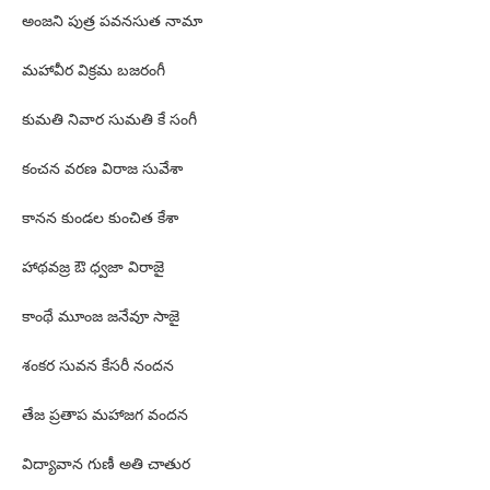
అంజని పుత్ర పవనసుత నామా
మహావీర విక్రమ బజరంగీ
కుమతి నివార సుమతి కే సంగీ
కంచన వరణ విరాజ సువేశా
కానన కుండల కుంచిత కేశా
హాథవజ్ర ఔ ధ్వజా విరాజై
కాంథే మూంజ జనేవూ సాజై
శంకర సువన కేసరీ నందన
తేజ ప్రతాప మహాజగ వందన
విద్యావాన గుణీ అతి చాతుర