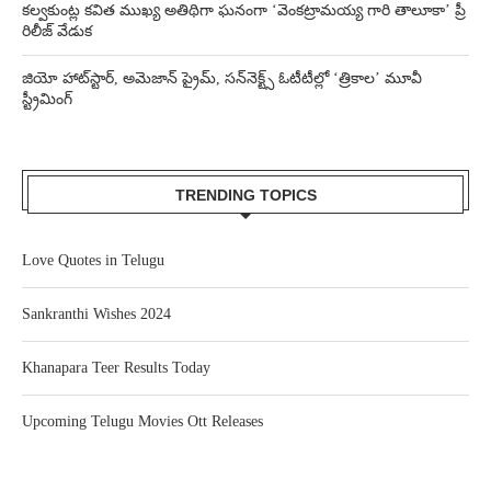
కల్వకుంట్ల కవిత ముఖ్య అతిథిగా ఘనంగా ‘వెంకట్రామయ్య గారి తాలూకా’ ప్రీ
రిలీజ్ వేడుక
జియో హాట్‌స్టార్, అమెజాన్ ప్రైమ్, సన్‌నెక్ట్స్ ఓటీటీల్లో ‘త్రికాల’ మూవీ
స్ట్రీమింగ్
TRENDING TOPICS
Love Quotes in Telugu
Sankranthi Wishes 2024
Khanapara Teer Results Today
Upcoming Telugu Movies Ott Releases