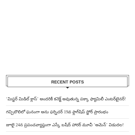
RECENT POSTS
‘మిస్టర్ మిడిల్ క్లాస్’ అందరికీ కనెక్ట్ అవుతున్న పక్కా ఫ్యామిలీ ఎంటర్‌టైనర్!
గచ్చిబౌలిలో ఘనంగా అను ఫర్నిచర్ 19వ ఫ్లాగ్‌షిప్ స్టోర్ ప్రారంభం
జూలై 24న ప్రపంచవ్యాప్తంగా ఎస్కే బషీద్‌ హారర్ మూవీ ‘అమెన్’ విడుదల!