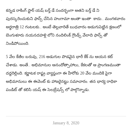
కన్నడ రాకింగ్ స్టార్ యష్ బర్త్ డే సందర్భంగా అతని బర్త్ డే ని
పురస్కరించుకుని ఫాన్స్ చేసిన హంగామా అంతా ఇంతా కాదు.. మంగళవారం
అర్ధరాత్రి 12 గంటలకు.. అంటే తెల్లవారితే బుధవారం అడుగుపెట్టిన క్షణంలో
బెంగుళూరు నయనదహళ్లి లోని నందిలింక్ గ్రౌండ్స్ వేలాది ఫాన్స్ తో
నిండిపోయింది.
5 వేల కేజీల బరువు, 216 అడుగుల పొడవైన భారీ కేక్ ను ఆయన కట్
చేశాడు. అంతే.. అభిమానుల ఆనందోత్సాహాలు, కేకలతో ఆ ప్రాంగణమంతా
దద్దరిల్లింది. కర్ణాటక రాష్ట్ర వ్యాప్తంగా ఈ హీరోకు 20 వేల మందికి పైగా
అభిమానులు ఈ ఈవెంట్ కు హాజరైనట్టు సమాచారం. తన భార్య రాధికా
పండిట్ తో కలిసి యష్ ఈ సెలబ్రేషన్స్ లో పాల్గొన్నాడు.
January 8, 2020