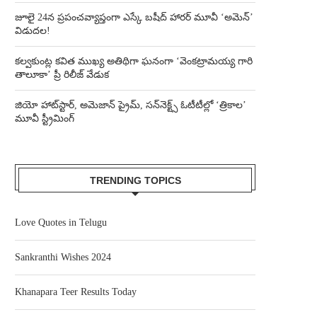
జూలై 24న ప్రపంచవ్యాప్తంగా ఎస్కే బషీద్‌ హారర్ మూవీ ‘అమెన్’
విడుదల!
కల్వకుంట్ల కవిత ముఖ్య అతిథిగా ఘనంగా ‘వెంకట్రామయ్య గారి
తాలూకా’ ప్రీ రిలీజ్ వేడుక
జియో హాట్‌స్టార్, అమెజాన్ ప్రైమ్, సన్‌నెక్ట్స్ ఓటీటీల్లో ‘త్రికాల’
మూవీ స్ట్రీమింగ్
TRENDING TOPICS
Love Quotes in Telugu
Sankranthi Wishes 2024
Khanapara Teer Results Today