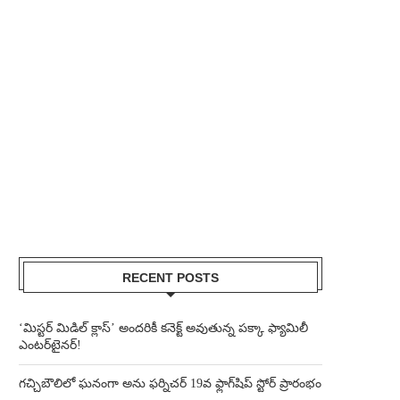
RECENT POSTS
‘మిస్టర్ మిడిల్ క్లాస్’ అందరికీ కనెక్ట్ అవుతున్న పక్కా ఫ్యామిలీ
ఎంటర్‌టైనర్!
గచ్చిబౌలిలో ఘనంగా అను ఫర్నిచర్ 19వ ఫ్లాగ్‌షిప్ స్టోర్ ప్రారంభం