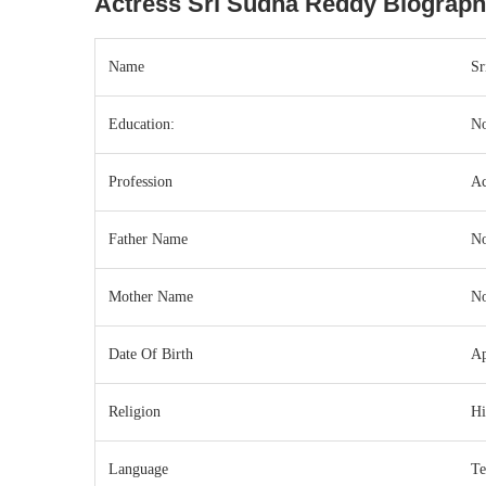
Actress Sri Sudha Reddy Biograp
Name
Sr
Education:
N
Profession
Ac
Father Name
N
Mother Name
N
Date Of Birth
Ap
Religion
Hi
Language
Te