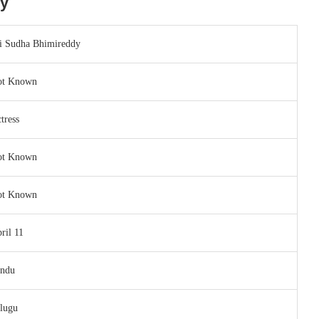
hy
i Sudha Bhimireddy
ot Known
tress
ot Known
ot Known
ril 11
ndu
lugu