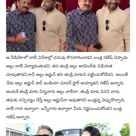
ఆ వీడియోలో బాబీ విదేశాల్లో చదువు కొనసాగించాడని బండ్ల గణేష్ చెప్పాడు.
అల్లు బాబీ విద్యావంతుడని, తన తండ్రి అల్లు అరవింద్‌కు విధేయత
చూపుతాడని,కానీ అల్లు అర్జున్ తన తండ్రి మాటని పట్టించుకోలేదని, అయితే
నేడు అల్లు అర్జున్ పాన్ ఇండియా సూపర్ స్టార్ అయ్యాడని గణేష్ అన్నారు.
అందుకే తండ్రి మాట విన్నవారు అల్లు బాబీలా, తండ్రి మాట వినని వారు,
తమకు నచ్చినట్టు చేస్తే అల్లు అర్జున్‌లా అవుతారని బండ్లన్న చెప్పుకొచ్చారు.
బాబీ గారు అవ్వాలా, బన్నీగారు అవ్వాలా మీరు నిర్ణయించుకోండని బండ్ల
గణేష్ అన్నారు.