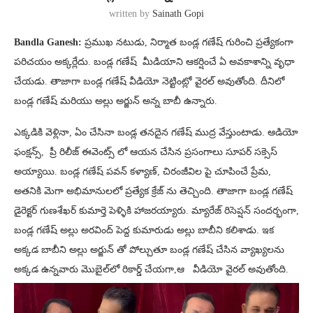
written by
Sainath Gopi
Bandla Ganesh:
ప్రముఖ నటుడు, నిర్మాత బండ్ల గణేష్ గురించి ప్రత్యేకంగా
పరిచయం అక్కర్లేదు. బండ్ల గణేష్ మీడియాని ఆకర్షించే ఏ అవకాశాన్ని వృధా
చేయడు. తాజాగా బండ్ల గణేష్ వీడియో నెట్టింట్లో వైరల్ అవుతోంది. దీనిలో
బండ్ల గణేష్‌ మరియు అల్లు అర్జున్ అన్న బాబీ ఉన్నారు.
ఎక్కడికి వెళ్లినా, ఏం చేసినా బండ్ల తనదైన గణేష్ ముద్ర వేస్తుంటాడు. ఆడియో
ఫంక్షన్స్, ప్రీ రిలీజ్ ఈవెంట్స్ లో ఆయన చేసిన ప్రసంగాలు సూపర్ సక్సెస్
అయ్యాయి. బండ్ల గణేష్ పవన్ కళ్యాణ్, చిరంజీవిల పై చూపించే ప్రేమ,
అతనికి మెగా అభిమానులలో ప్రత్యేక క్రేజ్ ను తెచ్చింది. తాజాగా బండ్ల గణేష్
డైరెక్టర్ గుణశేఖర్ కుమార్తె పెళ్ళికి హాజరయ్యారు. మ్యారేజ్ రిసెప్షన్ సందర్భంగా,
బండ్ల గణేష్ అల్లు అరవింద్ పెద్ద కుమారుడు అల్లు బాబీని కలిశాడు. ఇక
అక్కడ బాబీని అల్లు అర్జున్ తో పోల్చుతూ బండ్ల గణేష్ చేసిన వ్యాఖ్యలను
అక్కడ ఉన్నవారు మొబైల్‌లో రికార్డ్ చేయగా,ఆ వీడియో వైరల్ అవుతోంది.