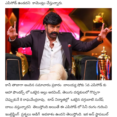
ఎపిసోడ్ ఉండదని కామెంట్లు చేస్తున్నారు.
కానీ తాజాగా అందిన సమాచారం ప్రకారం బాలయ్య షోకు 5వ ఎపిసోడ్ కు
ఆహా ఫౌండర్స్ లో ఒకరైన అల్లు అరవింద్, తెలుగు దర్శకులలో గొప్పగా
చెప్పుకునే కె రాఘవేంద్రరావు, టాప్ నిర్మాతల్లో ఒకరైన దగ్గుబాటి సురేష్
బాబు వస్తున్నారని తెలుస్తోంది.అయితే ఈ ఎపిసోడ్ లో సినీ రంగం గురించి
ఇంట్రెస్టింగ్ ప్రశ్నలు అడిగే అవకాశం ఉందని తెలుస్తోంది. ఇక అన్ స్టాపబుల్