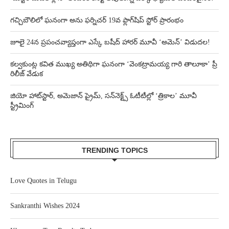
గచ్చిబౌలిలో ఘనంగా అను ఫర్నిచర్ 19వ ఫ్లాగ్‌షిప్ స్టోర్ ప్రారంభం
జూలై 24న ప్రపంచవ్యాప్తంగా ఎస్కే బషీద్‌ హారర్ మూవీ ‘అమెన్’ విడుదల!
కల్వకుంట్ల కవిత ముఖ్య అతిథిగా ఘనంగా ‘వెంకట్రామయ్య గారి తాలూకా’ ప్రీ
రిలీజ్ వేడుక
జియో హాట్‌స్టార్, అమెజాన్ ప్రైమ్, సన్‌నెక్ట్స్ ఓటీటీల్లో ‘త్రికాల’ మూవీ
స్ట్రీమింగ్
TRENDING TOPICS
Love Quotes in Telugu
Sankranthi Wishes 2024