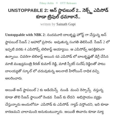
Filmy Adda
OTT Releases
UNSTOPPABLE 2: అన్ స్టాపబుల్ 2.. నెక్స్ట్ ఎపిసోడ్
కూడా ట్రిపుల్ ధమాకానే..
written by
Sainath Gopi
Unstoppable with NBK 2:
నందమూరి బాలకృష్ణ హోస్ట్ గా చేస్తున్న అన్
స్టాపబుల్ సీజన్ 2 ఆహాలో ప్రసారం అవుతున్న సంగతి తెలిసిందే. సీజన్ 2 లో
ఇప్పటి వరకు 4 ఎపిసోడ్స్ టెలికాస్ట్ అయ్యాయి. ఆ ఎపిసోడ్స్ ఆసక్తికరంగా
ఉన్నాయి. చివరిగా టెలికాస్ట్ అయిన 4వ ఎపిసోడ్ లో బాలకృష్ణతో డిగ్రీ చేసిన
మాజీ ముఖ్యమంత్రి కిరణ్ కుమార్ రెడ్డి, మాజీ స్పీకర్ సురేష్ రెడ్డిలతో పాటు
బాలయ్యతో స్కూల్ లో చదువుకున్న అలనాటి హీరోయిన్ రాధిక వచ్చి
అలరించారు.
అయితే అన్ స్టాపబుల్ 2 కు ఆడియెన్స్ నుండి మంచి రెస్పాన్స్ వస్తున్న
కూడా తొలి సీజన్ స్థాయిలో రెండవ సీజన్ కు లేదని అభిప్రాయం వ్యక్తం
చేస్తున్నారు.అందులోనూ ఎపిసోడ్ కు ఎపిసోడ్ గ్యాప్ వస్తోందని, ఇది కూడా
కారణమని చాలామంది అనుకుంటున్నారు. అయితే ఈవారం కూడా న్యూ