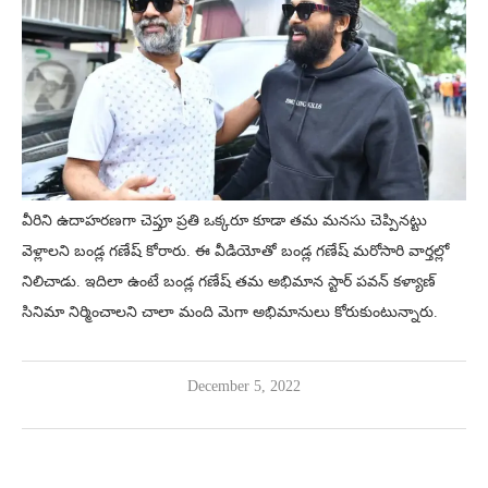
వీరిని ఉదాహరణగా చెప్తూ ప్రతి ఒక్కరూ కూడా తమ మనసు చెప్పినట్టు
వెళ్లాలని బండ్ల గణేష్ కోరారు. ఈ వీడియోతో బండ్ల గణేష్ మరోసారి వార్తల్లో
నిలిచాడు. ఇదిలా ఉంటే బండ్ల గణేష్ తమ అభిమాన స్టార్ పవన్ కళ్యాణ్
సినిమా నిర్మించాలని చాలా మంది మెగా అభిమానులు కోరుకుంటున్నారు.
December 5, 2022