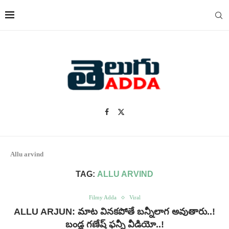
Allu arvind
TAG:
ALLU ARVIND
Filmy Adda
Viral
ALLU ARJUN: మాట వినకపోతే బన్నీలాగ అవుతారు..!
బండ్ల గణేష్ ఫన్నీ వీడియో..!