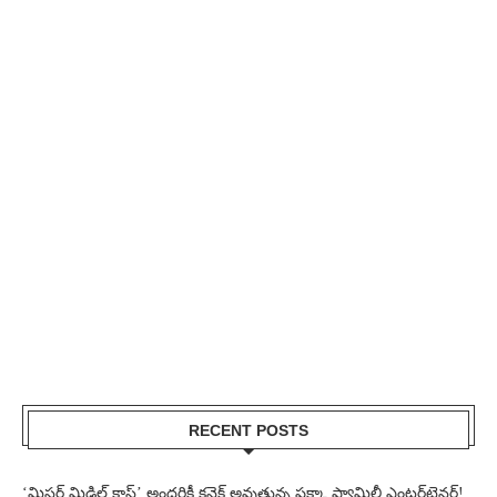
RECENT POSTS
‘మిస్టర్ మిడిల్ క్లాస్’ అందరికీ కనెక్ట్ అవుతున్న పక్కా ఫ్యామిలీ ఎంటర్‌టైనర్!