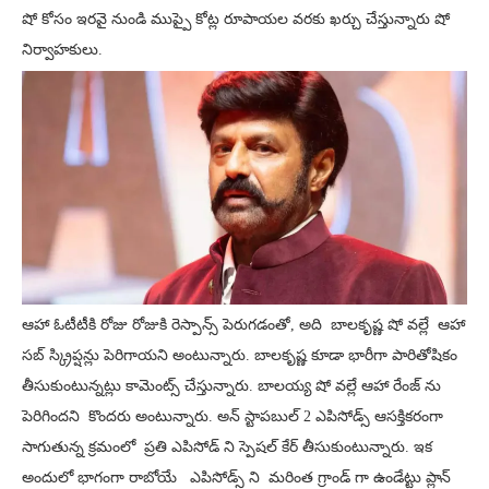
షో కోసం ఇరవై నుండి ముప్పై కోట్ల రూపాయల వరకు ఖర్చు చేస్తున్నారు షో
నిర్వాహకులు.
ఆహా ఓటీటీకి రోజు రోజుకి రెస్పాన్స్ పెరుగడంతో, అది బాలకృష్ణ షో వల్లే ఆహా
సబ్ స్క్రిప్షన్లు పెరిగాయని అంటున్నారు. బాలకృష్ణ కూడా భారీగా పారితోషికం
తీసుకుంటున్నట్లు కామెంట్స్ చేస్తున్నారు. బాలయ్య షో వల్లే ఆహా రేంజ్ ను
పెరిగిందని కొందరు అంటున్నారు. అన్ స్టాపబుల్ 2 ఎపిసోడ్స్ ఆసక్తికరంగా
సాగుతున్న క్రమంలో ప్రతి ఎపిసోడ్ ని స్పెషల్ కేర్ తీసుకుంటున్నారు. ఇక
అందులో భాగంగా రాబోయే ఎపిసోడ్స్ ని మరింత గ్రాండ్ గా ఉండేట్టు ప్లాన్