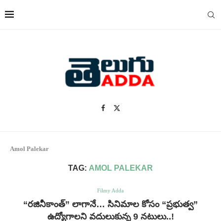
Amol Palekar
TAG:
AMOL PALEKAR
Filmy Adda
“రజినీకాంత్” లాగానే… సినిమాల కోసం “ప్రభుత్వ”
ఉద్యోగాలని వదులుకున్న 9 నటులు..!