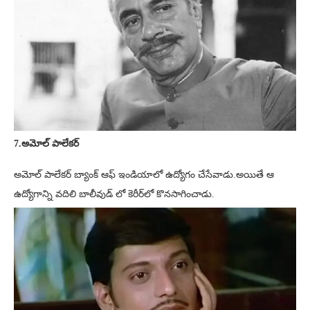
7.అమోల్ పాలేకర్
అమోల్ పాలేకర్ బ్యాంక్ ఆఫ్ ఇండియాలో ఉద్యోగం చేసేవాడు.అయితే ఆ
ఉద్యోగాన్ని వదిలి బాలీవుడ్‌ లో కెరీర్‌లో కొనసాగించాడు.