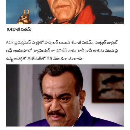
9.శివాజీ సతమ్
ACP ప్రద్యుమన్ పాత్రలో పాపులర్ అయిన శివాజీ సతమ్, సెంట్రల్ బ్యాంక్
ఆఫ్ ఇండియాలో క్యాషియర్ గా పనిచేసేవారు. కానీ కానీ అతను నటన పై
ఉన్న ఆసక్తితో థియేటర్‌లో చేరి నటుడిగా మారాడు.