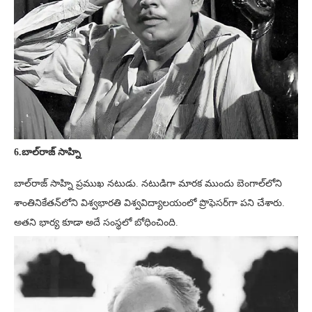
6.బాల్‌రాజ్ సాహ్ని
బాల్‌రాజ్ సాహ్ని ప్రముఖ నటుడు. నటుడిగా మారక ముందు బెంగాల్‌లోని
శాంతినికేతన్‌లోని విశ్వభారతి విశ్వవిద్యాలయంలో ప్రొఫెసర్‌గా పని చేశారు.
అతని భార్య కూడా అదే సంస్థలో బోధించింది.