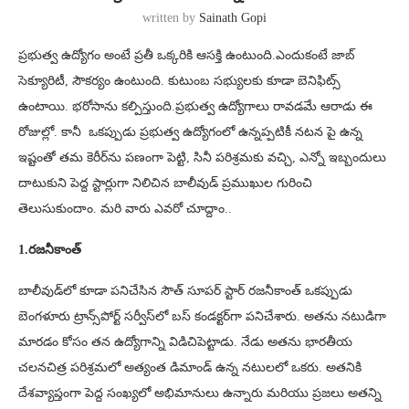
written by
Sainath Gopi
ప్రభుత్వ ఉద్యోగం అంటే ప్రతీ ఒక్కరికి ఆసక్తి ఉంటుంది.ఎందుకంటే జాబ్
సెక్యూరిటీ, సౌకర్యం ఉంటుంది. కుటుంబ సభ్యులకు కూడా బెనిఫిట్స్
ఉంటాయి. భరోసాను కల్పిస్తుంది.ప్రభుత్వ ఉద్యోగాలు రావడమే ఆరాడు ఈ
రోజుల్లో. కానీ ఒకప్పుడు ప్రభుత్వ ఉద్యోగంలో ఉన్నప్పటికీ నటన పై ఉన్న
ఇష్టంతో తమ కెరీర్‌ను పణంగా పెట్టి, సినీ పరిశ్రమకు వచ్చి, ఎన్నో ఇబ్బందులు
దాటుకుని పెద్ద స్టార్లుగా నిలిచిన బాలీవుడ్ ప్రముఖుల గురించి
తెలుసుకుందాం. మరి వారు ఎవరో చూద్దాం..
1.రజనీకాంత్
బాలీవుడ్‌లో కూడా పనిచేసిన సౌత్ సూపర్ స్టార్ రజనీకాంత్ ఒకప్పుడు
బెంగళూరు ట్రాన్స్‌పోర్ట్ సర్వీస్‌లో బస్ కండక్టర్‌గా పనిచేశారు. అతను నటుడిగా
మారడం కోసం తన ఉద్యోగాన్ని విడిచిపెట్టాడు. నేడు అతను భారతీయ
చలనచిత్ర పరిశ్రమలో అత్యంత డిమాండ్ ఉన్న నటులలో ఒకరు. అతనికి
దేశవ్యాప్తంగా పెద్ద సంఖ్యలో అభిమానులు ఉన్నారు మరియు ప్రజలు అతన్ని