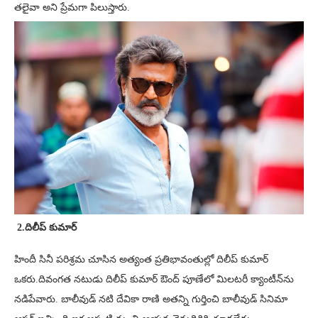
తలైవా అని ప్రేమగా పిలుస్తారు.
2.దిలీప్ కుమార్
హిందీ సినీ పరిశ్రమ చూసిన అత్యంత ప్రతిభావంతుల్లో దిలీప్ కుమార్
ఒకరు.దివంగత నటుడు దిలీప్ కుమార్ ఔంద్ పూణేలో మిలటరీ క్యాంటీన్‌ను
నడిపేవారు. బాలీవుడ్ నటి దేవికా రాణి అతన్ని గుర్తించి బాలీవుడ్ సినిమా