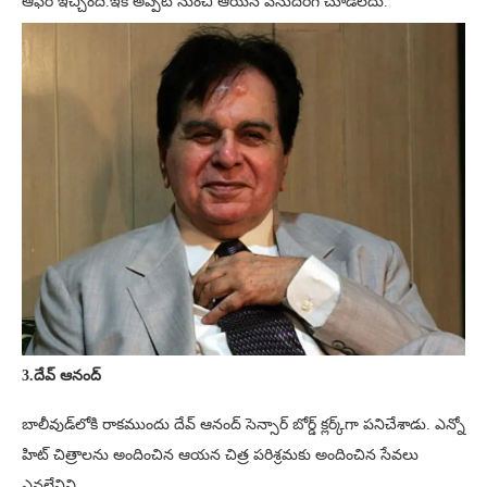
ఆఫర్ ఇచ్చింది.ఇక అప్పటి నుంచి ఆయన వెనుదిరిగి చూడలేదు.
3.దేవ్ ఆనంద్
బాలీవుడ్‌లోకి రాకముందు దేవ్ ఆనంద్ సెన్సార్ బోర్డ్ క్లర్క్‌గా పనిచేశాడు. ఎన్నో
హిట్ చిత్రాలను అందించిన ఆయన చిత్ర పరిశ్రమకు అందించిన సేవలు
ఎనలేనివి.