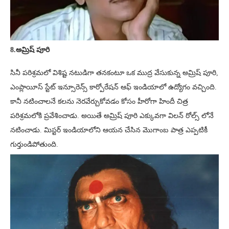
8.అమ్రిష్ పూరి
సినీ పరిశ్రమలో విశిష్ట నటుడిగా తనకంటూ ఒక ముద్ర వేసుకున్న అమ్రిష్ పూరి,
ఎంప్లాయీస్ స్టేట్ ఇన్సూరెన్స్ కార్పోరేషన్ ఆఫ్ ఇండియాలో ఉద్యోగం వచ్చింది.
కానీ నటించాలనే కలను నెరవేర్చుకోవడం కోసం హీరోగా హిందీ చిత్ర
పరిశ్రమలోకి ప్రవేశించాడు. అయితే అమ్రిష్ పూరి ఎక్కువగా విలన్ రోల్స్ లోనే
నటించాడు. మిస్టర్ ఇండియాలోని ఆయన చేసిన మొగాంబ పాత్ర ఎప్పటికీ
గుర్తుండిపోతుంది.