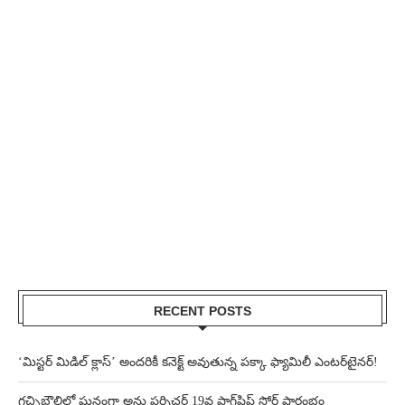
RECENT POSTS
‘మిస్టర్ మిడిల్ క్లాస్’ అందరికీ కనెక్ట్ అవుతున్న పక్కా ఫ్యామిలీ ఎంటర్‌టైనర్!
గచ్చిబౌలిలో ఘనంగా అను ఫర్నిచర్ 19వ ఫ్లాగ్‌షిప్ స్టోర్ ప్రారంభం