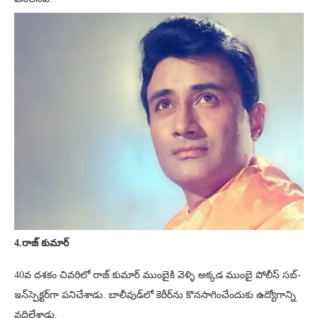
4.రాజ్ కుమార్
40వ దశకం చివరిలో రాజ్ కుమార్ ముంబైకి వెళ్ళి అక్కడ ముంబై పోలీస్ సబ్-
ఇన్‌స్పెక్టర్‌గా పనిచేశాడు. బాలీవుడ్‌లో కెరీర్‌ను కొనసాగించేందుకు ఉద్యోగాన్ని
వదిలేశాడు.