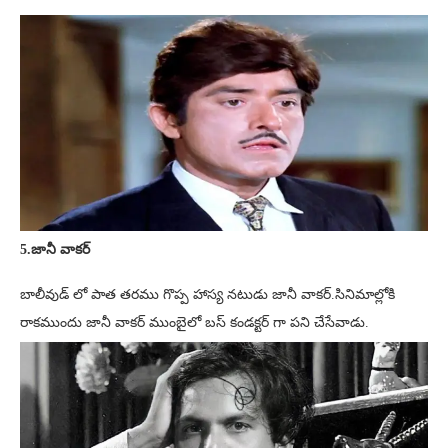
5.జానీ వాకర్
బాలీవుడ్ లో పాత తరము గొప్ప హాస్య నటుడు జానీ వాకర్.సినిమాల్లోకి
రాకముందు జానీ వాకర్ ముంబైలో బస్ కండక్టర్ గా పని చేసేవాడు.