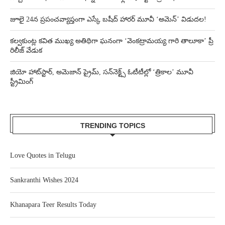
జూలై 24న ప్రపంచవ్యాప్తంగా ఎస్కే బషీద్‌ హారర్ మూవీ ‘అమెన్’ విడుదల!
కల్వకుంట్ల కవిత ముఖ్య అతిథిగా ఘనంగా ‘వెంకట్రామయ్య గారి తాలూకా’ ప్రీ
రిలీజ్ వేడుక
జియో హాట్‌స్టార్, అమెజాన్ ప్రైమ్, సన్‌నెక్ట్స్ ఓటీటీల్లో ‘త్రికాల’ మూవీ
స్ట్రీమింగ్
TRENDING TOPICS
Love Quotes in Telugu
Sankranthi Wishes 2024
Khanapara Teer Results Today