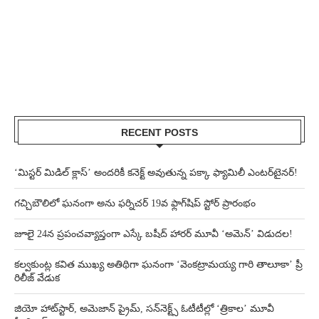
RECENT POSTS
‘మిస్టర్ మిడిల్ క్లాస్’ అందరికీ కనెక్ట్ అవుతున్న పక్కా ఫ్యామిలీ ఎంటర్‌టైనర్!
గచ్చిబౌలిలో ఘనంగా అను ఫర్నిచర్ 19వ ఫ్లాగ్‌షిప్ స్టోర్ ప్రారంభం
జూలై 24న ప్రపంచవ్యాప్తంగా ఎస్కే బషీద్‌ హారర్ మూవీ ‘అమెన్’ విడుదల!
కల్వకుంట్ల కవిత ముఖ్య అతిథిగా ఘనంగా ‘వెంకట్రామయ్య గారి తాలూకా’ ప్రీ
రిలీజ్ వేడుక
జియో హాట్‌స్టార్, అమెజాన్ ప్రైమ్, సన్‌నెక్ట్స్ ఓటీటీల్లో ‘త్రికాల’ మూవీ