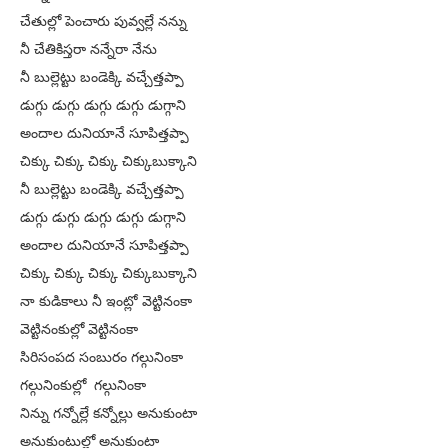
చేతుల్లో పెంచారు పువ్వల్లే నన్ను
నీ చేతికిస్తరా నన్నేరా నేను
నీ బుల్లెట్టు బండెక్కి వచ్చేత్తప్పా
డుగ్గు డుగ్గు డుగ్గు డుగ్గు డుగ్గాని
అందాల దునియానే సూపిత్తప్పా
చిక్కు చిక్కు చిక్కు చిక్కుబుక్కాని
నీ బుల్లెట్టు బండెక్కి వచ్చేత్తప్పా
డుగ్గు డుగ్గు డుగ్గు డుగ్గు డుగ్గాని
అందాల దునియానే సూపిత్తప్పా
చిక్కు చిక్కు చిక్కు చిక్కుబుక్కాని
నా కుడికాలు నీ ఇంట్లో వెట్టినంకా
వెట్టినంకుల్లో వెట్టినంకా
సిరిసంపద సంబురం గల్గునింకా
గల్గునింకుల్లో గల్గునింకా
నిన్ను గన్నోల్లే కన్నోల్లు అనుకుంటా
అనుకుంటుల్లో అనుకుంటా