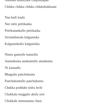
Andhala dhuniyane chupisthapaa
Chikku chikku chikku chikkubukkuani
Naa kudi kaalu
Nee intlo pettikanka
Pettikanankullo pettikanka
Sirisamburalu kalguninka
Kalguninkullo kalguninka
Ninnu gannolle kannollu
Annnukunta anukuntullo annukunta
Ni kastaallo
Bhagaalu panchukunta
Panchukuntullo panchukunta
Chukka podduke nidra lechi
Chukkala muggulu akitla yesi
Chukkale ninnunannu chusi