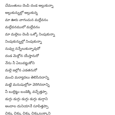
చేమంతులు దెంపి దండ అల్లుకున్నా
అల్లుకున్నుల్లో అల్లుకున్న
మా ఊరు వాగంచున మల్లేవనం
మల్లేవనములో మల్లేవనం
మా మల్లెలు దెంపి ఒళ్ళో నింపుకున్నా
నింపుకున్నుల్లో నింపుకున్నా
నువ్వు నన్నేలుకున్నావురో
దండ మెళ్లోన యేస్తానురో
నేను నీ ఏలువట్టుకోని
మల్లె జల్లోన ఎడతనురో
మంచి మర్యాదలు తెలిసినదాన్ని
మట్టి మనుషుల్లోనా వెరిగినదాన్ని
నీ బుల్లెట్టు బండెక్కి వచ్చేత్తప్పా
డుగ్గు డుగ్గు డుగ్గు డుగ్గు డుగ్గాని
అందాల దునియానే సూపిత్తప్పా
చిక్కు చిక్కు చిక్కు చిక్కుబుక్కాని