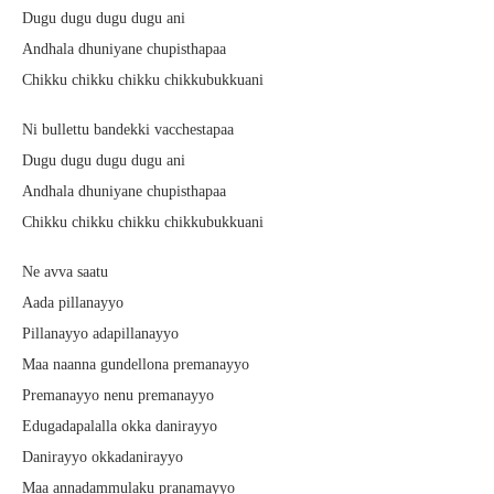
Dugu dugu dugu dugu ani
Andhala dhuniyane chupisthapaa
Chikku chikku chikku chikkubukkuani
Ni bullettu bandekki vacchestapaa
Dugu dugu dugu dugu ani
Andhala dhuniyane chupisthapaa
Chikku chikku chikku chikkubukkuani
Ne avva saatu
Aada pillanayyo
Pillanayyo adapillanayyo
Maa naanna gundellona premanayyo
Premanayyo nenu premanayyo
Edugadapalalla okka danirayyo
Danirayyo okkadanirayyo
Maa annadammulaku pranamayyo