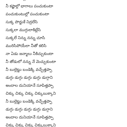
నీ కష్టాల్లో భాగాలు పంచుకుంటా
పంచుకుంటుల్లో పంచుకుంటా
సుక్క పొద్దుకే నిద్రలేసి
సుక్కలా ముగ్గులాకిట్లేసి
సుక్కలే నిన్ను నన్ను చూసి
మురిసిపోయేలా నీతో కలిసి
నా ఏడు జన్మాలు నీకిచ్చుకుంటా
నీ తోడులో నన్ను నే మెచ్చుకుంటా
నీ బుల్లెట్టు బండెక్కి వచ్చేత్తప్పా
డుగ్గు డుగ్గు డుగ్గు డుగ్గు డుగ్గాని
అందాల దునియానే సూపిత్తప్పా
చిక్కు చిక్కు చిక్కు చిక్కుబుక్కాని
నీ బుల్లెట్టు బండెక్కి వచ్చేత్తప్పా
డుగ్గు డుగ్గు డుగ్గు డుగ్గు డుగ్గాని
అందాల దునియానే సూపిత్తప్పా
చిక్కు చిక్కు చిక్కు చిక్కుబుక్కాని