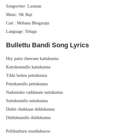
Songwriter: Laxman
Music: SK Baji
Cast : Mohana Bhogaraju
Language: Telugu
Bullettu Bandi Song Lyrics
Hey pattu cheerane kattukunna
Kattukunnullo kattukunna
Tikki botteu pettukunna
Pettukunullo pettukunna
Nadumuku vaddanam suttukunna
Suttukunullo suttukunna
Dishti chukkane diddukunna
Diddukunullo diddukunna
Pellikuthuru musthaburoo