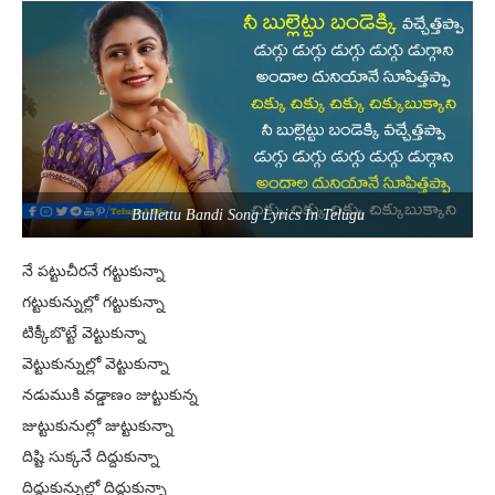
Bullettu Bandi Song Lyrics In Telugu
నే పట్టుచీరనే గట్టుకున్నా
గట్టుకున్నుల్లో గట్టుకున్నా
టిక్కీబొట్టే వెట్టుకున్నా
వెట్టుకున్నుల్లో వెట్టుకున్నా
నడుముకి వడ్డాణం జుట్టుకున్న
జుట్టుకునుల్లో జుట్టుకున్నా
దిష్టి సుక్కనే దిద్దుకున్నా
దిద్దుకున్నుల్లో దిద్దుకున్నా