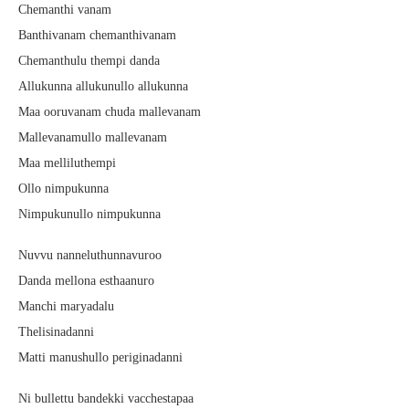
Chemanthi vanam
Banthivanam chemanthivanam
Chemanthulu thempi danda
Allukunna allukunullo allukunna
Maa ooruvanam chuda mallevanam
Mallevanamullo mallevanam
Maa melliluthempi
Ollo nimpukunna
Nimpukunullo nimpukunna
Nuvvu nanneluthunnavuroo
Danda mellona esthaanuro
Manchi maryadalu
Thelisinadanni
Matti manushullo periginadanni
Ni bullettu bandekki vacchestapaa