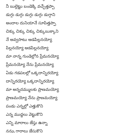
నీ బుల్లెట్టు బండెక్కి వచ్చేత్తప్పా
డుగ్గు డుగ్గు డుగ్గు డుగ్గు డుగ్గాని
అందాల దునియానే సూపిత్తప్పా
చిక్కు చిక్కు చిక్కు చిక్కుబుక్కాని
నే అవ్వసాటు ఆడపిల్లనయ్యో
పిల్లనయ్యో ఆడపిల్లనయ్యో
మా నాన్న గుండెల్లోన ప్రేమనయ్యో
ప్రేమనయ్యో నేను ప్రేమనయ్యో
ఏడు గడపలల్లో ఒక్కదాన్నిరయ్యో
దాన్నిరయ్యో ఒక్కదాన్నిరయ్యో
మా అన్నదమ్ములకు ప్రాణమయ్యో
ప్రాణమయ్యో నేను ప్రాణమయ్యో
పండు ఎన్నల్లో ఎత్తుకొని
ఎన్న ముద్దలు వెట్టుకొని
ఎన్ని మారాలు జేస్తు ఉన్నా
నన్ను గారాలు జేసుకొని