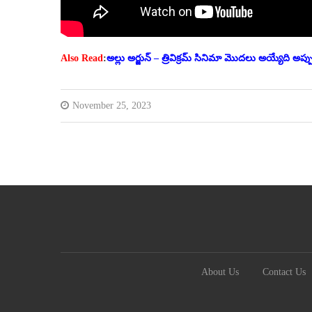
Also Read
:
అల్లు అర్జున్ – త్రివిక్రమ్ సినిమా మొదలు అయ్యేది అప్ప
November 25, 2023
About Us
Contact Us