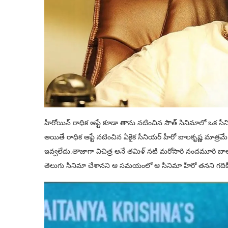
హీరోయిన్ రాధిక ఆప్టే కూడా తాను నటించిన సౌత్ సినిమాలో ఒక సీ
అయితే రాధిక ఆప్టే నటించిన ఏకైక సీనియర్ హీరో బాలకృష్ణ మాత్
ఇవ్వలేదు.తాజాగా విచిత్ర అనే తమిళ్ నటి మరోసారి నందమూరి బాల
తెలుగు సినిమా చేశానని ఆ సమయంలో ఆ సినిమా హీరో తనని గదికి రమ