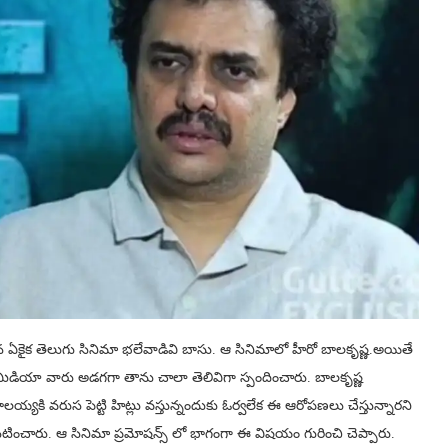
న ఏకైక తెలుగు సినిమా భలేవాడివి బాసు. ఆ సినిమాలో హీరో బాలకృష్ణ.అయితే
ియా వారు అడగగా తాను చాలా తెలివిగా స్పందించారు. బాలకృష్ణ
యకి వరుస పెట్టి హిట్లు వస్తున్నందుకు ఓర్వలేక ఈ ఆరోపణలు చేస్తున్నారని
ో నటించారు. ఆ సినిమా ప్రమోషన్స్ లో భాగంగా ఈ విషయం గురించి చెప్పారు.