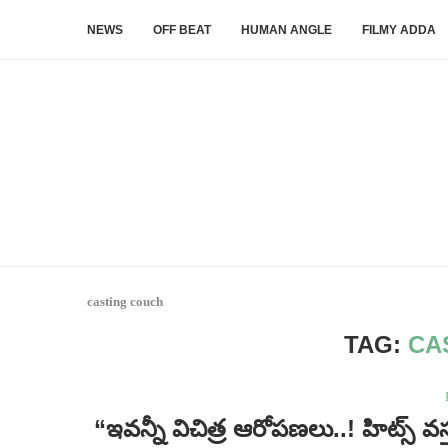
NEWS
OFF BEAT
HUMAN ANGLE
FILMY ADDA
casting couch
TAG:
CA
“ఇవన్నీ విచిత్ర ఆరోపణలు..! హిట్స