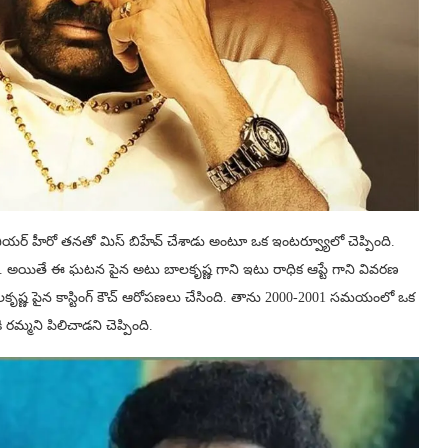
నియర్ హీరో తనతో మిస్ బిహేవ్ చేశాడు అంటూ ఒక ఇంటర్వ్యూలో చెప్పింది.
రమే. అయితే ఈ ఘటన పైన అటు బాలకృష్ణ గాని ఇటు రాధిక ఆప్టే గాని వివరణ
కృష్ణ పైన కాస్టింగ్ కౌచ్ ఆరోపణలు చేసింది. తాను 2000-2001 సమయంలో ఒక
్మని పిలిచాడని చెప్పింది.