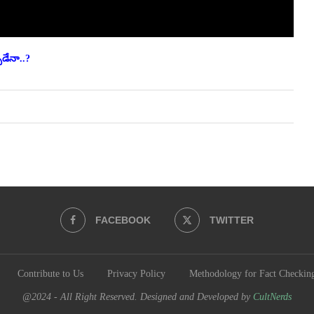
ుడేనా..?
FACEBOOK
TWITTER
Contribute to Us
Privacy Policy
Methodology for Fact Checkin
@2024 - All Right Reserved. Designed and Developed by
CultNerds