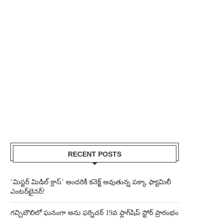
RECENT POSTS
‘మిస్టర్ మిడిల్ క్లాస్’ అందరికీ కనెక్ట్ అవుతున్న పక్కా ఫ్యామిలీ
ఎంటర్‌టైనర్!
గచ్చిబౌలిలో ఘనంగా అను ఫర్నిచర్ 19వ ఫ్లాగ్‌షిప్ స్టోర్ ప్రారంభం