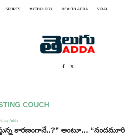
SPORTS
MYTHOLOGY
HEALTH ADDA
VIRAL
STING COUCH
Filmy Adda
్ వస్తున్న కారణంగానే..?” అంటూ… “నందమూరి