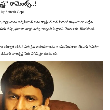
ష్ణ” కామెంట్స్..!
n by
Sainath Gopi
ర్టిస్టులను టెక్నీషియన్ లను క్యాస్టింగ్ కౌచ్ పేరుతో ఇబ్బందులు పెట్టిన
చ్చి ఫలానా వాళ్లు నన్ను ఇబ్బంది పెట్టారని చెబుతారు. కొంతమంది
 సంవత్సరాల తర్వాత తమకి ఎదురైన అనుభవాలను బయటపెడతారు.తెలుగు సినిమా
నందమూరి బాలకృష్ణ పేరు వినిపిస్తూ ఉంటుంది.