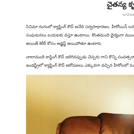
చైతన్య కృ
writte
సినిమా రంగంలో క్యాస్టింగ్ కౌచ్ అనేది సర్వసాధారణం. హీరోయిన్ లను,ఆ
సంఘటనలు బయటకు వస్తూ ఉంటాయి. కొంతమంది ధైర్యంగా ముందుకు వ
అయితే కెరీర్ కోసం అడ్జస్ట్ అయిపోతూ ఉంటారు.
చాలామంది కాస్టింగ్ కౌచ్ జరిగినప్పుడు చెప్పరు గాని కొన్ని
ఇండస్ట్రీలో క్యాస్టింగ్ కౌచ్ ఆరోపణలు ఎక్కువగా వచ్చిన హీరోలలో 