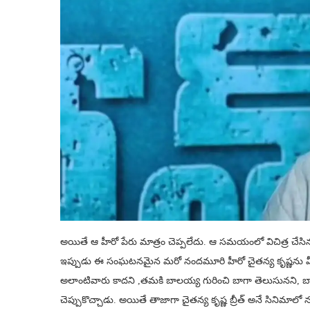
అయితే ఆ హీరో పేరు మాత్రం చెప్పలేదు. ఆ సమయంలో విచిత్ర చేసి
ఇప్పుడు ఈ సంఘటనమైన మరో నందమూరి హీరో చైతన్య కృష్ణను మీడ
అలాంటివారు కాదని ,తమకి బాలయ్య గురించి బాగా తెలుసునని, బాలయ్
చెప్పుకొచ్చాడు. అయితే తాజాగా చైతన్య కృష్ణ బ్రీత్ అనే సినిమాల