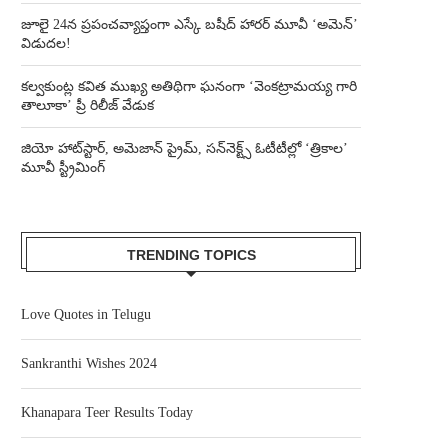
జూలై 24న ప్రపంచవ్యాప్తంగా ఎస్కే బషీద్‌ హారర్ మూవీ ‘అమెన్’
విడుదల!
కల్వకుంట్ల కవిత ముఖ్య అతిథిగా ఘనంగా ‘వెంకట్రామయ్య గారి
తాలూకా’ ప్రీ రిలీజ్ వేడుక
జియో హాట్‌స్టార్, అమెజాన్ ప్రైమ్, సన్‌నెక్ట్స్ ఓటీటీల్లో ‘త్రికాల’
మూవీ స్ట్రీమింగ్
TRENDING TOPICS
Love Quotes in Telugu
Sankranthi Wishes 2024
Khanapara Teer Results Today