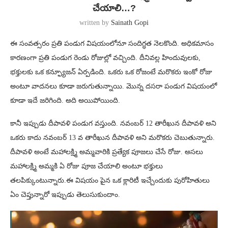
చేయాలి…?
written by
Sainath Gopi
ఈ సంవత్సరం ప్రతి పండుగ విషయంలోనూ సందిగ్ధత నెలకొంది. అధికమాసం
కారణంగా ప్రతి పండుగ రెండు రోజుల్లో వచ్చింది. దీనివల్ల హిందువులకు,
భక్తులకు ఒక కన్ఫ్యూజన్ ఏర్పడింది. ఒకరు ఒక రోజంటే మరొకరు ఇంకో రోజు
అంటూ వాదనలు కూడా జరుగుతున్నాయి. మొన్న దసరా పండుగ విషయంలో
కూడా ఇదే జరిగింది. అది అయిపోయింది.
కానీ ఇప్పుడు దీపావళి పండుగ వస్తుంది. నవంబర్ 12 తారీఖున దీపావళి అని
ఒకరు కాదు నవంబర్ 13 వ తారీఖున దీపావళి అని మరొకరు చెబుతున్నారు.
దీపావళి అంటే మహాలక్ష్మి అమ్మవారికి ప్రత్యేక పూజలు చేసే రోజు. అసలు
మహాలక్ష్మి అమ్మకి ఏ రోజు పూజ చేయాలి అంటూ భక్తులు
తలపిక్కుంటున్నారు.ఈ విషయం పైన ఒక క్లారిటీ ఇచ్చేందుకు పురోహితులు
ఏం చెప్తున్నారో ఇప్పుడు తెలుసుకుందాం.