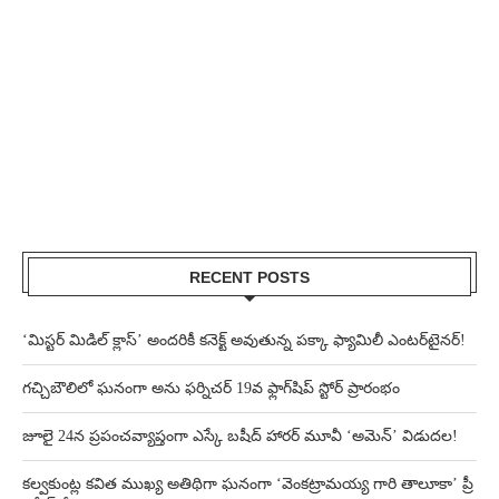
RECENT POSTS
‘మిస్టర్ మిడిల్ క్లాస్’ అందరికీ కనెక్ట్ అవుతున్న పక్కా ఫ్యామిలీ ఎంటర్‌టైనర్!
గచ్చిబౌలిలో ఘనంగా అను ఫర్నిచర్ 19వ ఫ్లాగ్‌షిప్ స్టోర్ ప్రారంభం
జూలై 24న ప్రపంచవ్యాప్తంగా ఎస్కే బషీద్‌ హారర్ మూవీ ‘అమెన్’ విడుదల!
కల్వకుంట్ల కవిత ముఖ్య అతిథిగా ఘనంగా ‘వెంకట్రామయ్య గారి తాలూకా’ ప్రీ