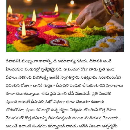
దీపావళికి ముఖ్యంగా కావాల్సింది అమావాస్య గడియ. దీపావళి అంటే
హిందువుల పండుగల్లో ప్రత్యేకమైనది. ఆ పండుగ రోజు నాడు ప్రతి ఇంట
దీపాలు వెలిగించి మహాలక్ష్మి ఇంటికి స్వాగతిస్తారు.సత్యభామ నరకాసురుడిని
వధించిన రోజుగా దానికి గుర్తుగా దీపావళి పండుగ చేసుకుంటారని పురాణాలు
కూడా చెబుతున్నాయి. చెడు పైన మంచి చేసే విజయమే ప్రతి పండగకి
పునాది.అయితే దీపావళి మరో విధంగా కూడా చెబుతూ ఉంటారు.
లోకంలోనూ, ప్రజల జీవితాల్లో ఉన్న కష్టాల చీకట్లను తొలగించి కొత్త దీపాల
వెలుగులతో కొత్త జీవితాన్ని తీసుకువస్తుంది అంటూ పండితులు చెబుతారు.
అయితే ఇలాంటి పండగలు కన్ఫ్యూజన్ రావడం అనేది నిజంగా ఆశ్చర్యమే.