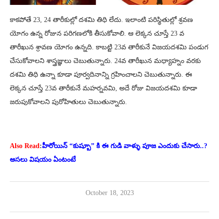
కాకపోతే 23, 24 తారీకుల్లో దశమి తిధి లేదు. ఇలాంటి పరిస్థితుల్లో శ్రవణ
యోగం ఉన్న రోజున పరిగణలోకి తీసుకోవాలి. ఆ లెక్కన చూస్తే 23 వ
తారీఖున శ్రావణ యోగం ఉన్నది. కాబట్టి 23వ తారీకునే విజయదశమి పండుగ
చేసుకోవాలని శాస్త్రజ్ఞులు చెబుతున్నారు. 24వ తారీఖున మధ్యాహ్నం వరకు
దశమి తిధి ఉన్నా కూడా పూర్వదినాన్ని గ్రహించాలని చెబుతున్నారు. ఈ
లెక్కన చూస్తే 23వ తారీకునే మహర్నవమి, అదే రోజు విజయదశమి కూడా
జరుపుకోవాలని పురోహితులు చెబుతున్నారు.
Also Read
:
హీరోయిన్ “కుష్బూ” కి ఈ గుడి వాళ్ళు పూజ ఎందుకు చేసారు..?
అసలు విషయం ఏంటంటే
October 18, 2023