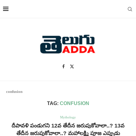
confusion
TAG:
CONFUSION
Mythology
దీపావళి పండుగని 12వ తేదీన జరుపుకోవాలా..? 13వ
తేదీన జరుపుకోవాలా..? మహాలక్ష్మి పూజ ఎప్పుడు