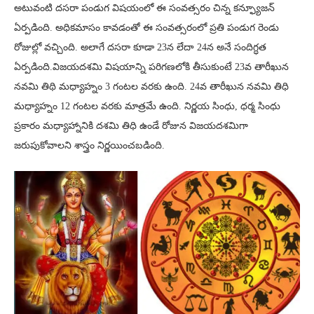
అటువంటి దసరా పండుగ విషయంలో ఈ సంవత్సరం చిన్న కన్ఫ్యూజన్
ఏర్పడింది. అధికమాసం కావడంతో ఈ సంవత్సరంలో ప్రతి పండుగ రెండు
రోజుల్లో వచ్చింది. అలాగే దసరా కూడా 23న లేదా 24న అనే సందిగ్ధత
ఏర్పడింది.విజయదశమి విషయాన్ని పరిగణలోకి తీసుకుంటే 23వ తారీఖున
నవమి తిథి మధ్యాహ్నం 3 గంటల వరకు ఉంది. 24వ తారీఖున నవమి తిధి
మధ్యాహ్నం 12 గంటల వరకు మాత్రమే ఉంది. నిర్ణయ సింధు, ధర్మ సింధు
ప్రకారం మధ్యాహ్నానికి దశమి తిధి ఉండే రోజున విజయదశమిగా
జరుపుకోవాలని శాస్త్రం నిర్ణయించబడింది.