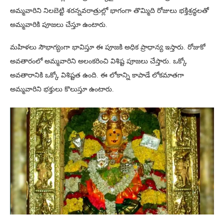
అమ్మవారిని నిలబెట్టి శరన్నవరాత్రుల్లో భాగంగా తొమ్మిది రోజులు భక్తిశ్రద్ధలతో
అమ్మవారికి పూజలు చేస్తూ ఉంటారు.
మహిళలు సౌభాగ్యంగా భావిస్తూ ఈ పూజకి అధిక ప్రాధాన్య ఇస్తారు. రోజుకో
అవతారంలో అమ్మవారిని అలంకరించి విశిష్ట పూజలు చేస్తారు. ఒక్కో
అవతారానికి ఒక్కో విశిష్టత ఉంది. ఈ లోకాన్ని కాపాడే లోకమాతగా
అమ్మవారిని భక్తులు కొలుస్తూ ఉంటారు.