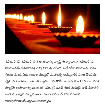
నవంబర్ 12 నవంబర్ 13న అమావాస్య వ్యాప్తి ఉన్నా కూడా నవంబర్ 12
సాయంత్రమే అమావాస్య ఎక్కువగా ఉంటుంది. అదే రోజు సాయంత్రం ఐదు
గంటల నుండి ఏడు గంటల మధ్యలో మహాలక్ష్మి అమ్మవారికి పూజ చేయడం
శ్రేష్టమని పండితులు చెబుతున్నారు.13వ తారీఖున ఉదయం 11 గంటల వరకు
మాత్రమే అమావాస్య ఉంటుంది. చతుర్దశి ఉండే నరక చతుర్దశి నాడే దీపావళి
పండుగ. కావున ఎక్కువ శాతం మంది నవంబర్ 12న దీపావళి
జరుపుకోవడానికి నిర్ణయించుకున్నారు.