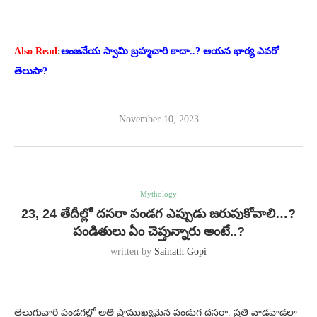
Also Read
:
ఆంజనేయ స్వామి బ్రహ్మచారి కాదా..? ఆయన భార్య ఎవరో
తెలుసా?
November 10, 2023
Mythology
23, 24 తేదీల్లో దసరా పండగ ఎప్పుడు జరుపుకోవాలి…?
పండితులు ఏం చెప్తున్నారు అంటే..?
written by
Sainath Gopi
తెలుగువారి పండగల్లో అతి ప్రాముఖ్యమైన పండుగ దసరా. ప్రతి వాడవాడలా