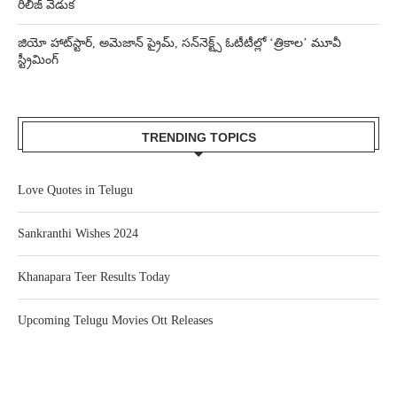
రిలీజ్ వేడుక
జియో హాట్‌స్టార్, అమెజాన్ ప్రైమ్, సన్‌నెక్ట్స్ ఓటీటీల్లో ‘త్రికాల’ మూవీ
స్ట్రీమింగ్
TRENDING TOPICS
Love Quotes in Telugu
Sankranthi Wishes 2024
Khanapara Teer Results Today
Upcoming Telugu Movies Ott Releases