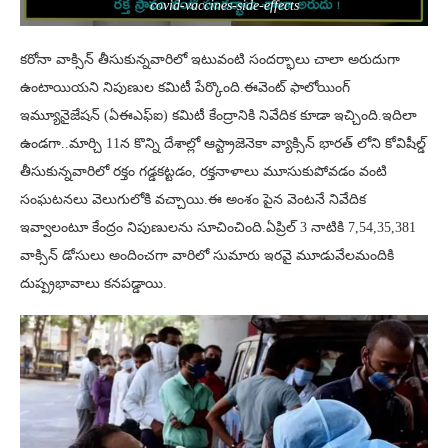
covid-vaccines-side-effects
కరోనా వాక్సిన్ తీసుకున్నవారిలో ఇటువంటి సందర్భాలు చాలా అరుదుగా
ఉంటాయియని నిపుణుల కమిటీ పేర్కొంది.ఈవెంట్ ఫాలోయింగ్
ఇమ్యూనైజేషన్ (ఏఈఎఫ్ఐ) కమిటీ కేంద్రానికి నివేదిక కూడా ఇచ్చింది.ఇదిలా
ఉండగా..మార్చి 11న కొన్ని దేశాల్లో ఆస్ట్రాజెనెకా వ్యాక్సిన్ భారత్ లోని కోవిషీల్డ్
తీసుకున్నవారిలో రక్తం గడ్డకట్టడం, రక్తనాళాలు మూసుకుపోవడం వంటి
సంఘటనలు వెలుగులోకి వచ్చాయి.ఈ అంశం పైన వెంటనే నివేదిక
ఇవ్వాలంటూ కేంద్రం నిపుణులను సూచించింది.ఏప్రిల్ 3 నాటికి 7,54,35,381
వాక్సిన్ డోసులు అందించగా వారిలో సుమారు ఇరవై మూడువేలమందికి
దుష్ప్రభావాలు కనపడ్డాయి.