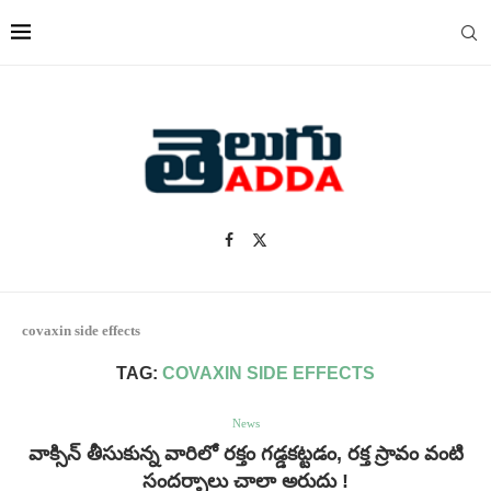
covaxin side effects
TAG:
COVAXIN SIDE EFFECTS
News
వాక్సిన్ తీసుకున్న వారిలో రక్తం గడ్డకట్టడం, రక్త స్రావం వంటి
సందర్భాలు చాలా అరుదు !