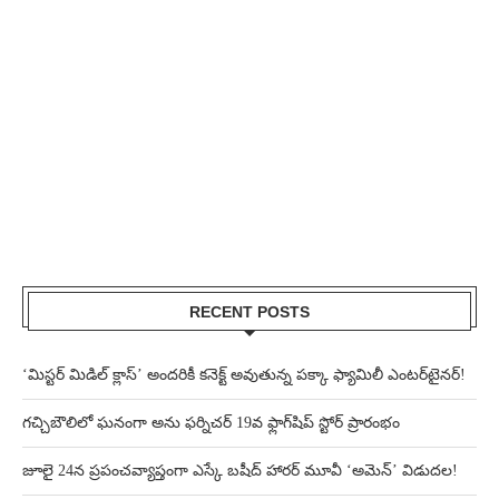
RECENT POSTS
‘మిస్టర్ మిడిల్ క్లాస్’ అందరికీ కనెక్ట్ అవుతున్న పక్కా ఫ్యామిలీ ఎంటర్‌టైనర్!
గచ్చిబౌలిలో ఘనంగా అను ఫర్నిచర్ 19వ ఫ్లాగ్‌షిప్ స్టోర్ ప్రారంభం
జూలై 24న ప్రపంచవ్యాప్తంగా ఎస్కే బషీద్‌ హారర్ మూవీ ‘అమెన్’ విడుదల!