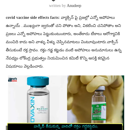
written by
Anudeep
covid vaccine side effects facts:
వ్యాక్సిన్ పై ప్రజల్లో ఎన్నో అపోహలు
ఉన్నాయ్ ..ముఖ్యంగా జ్వరంతో చని పోతాం అని, వికటించి చనిపోతాం అని
ప్రజలు ఎన్నో అపోహలు పెట్టుకుంటుంటారు, అంతేకాదు టీకాలు ఆరోగ్యానికి
మంచిది కాదు అని వాళ్ళు వీళ్ళు చెప్పినమాటలు వింటూవుంటారు.వాక్సిన్
తీసుకుంటే రక్త స్రావం. రక్తం గడ్డ కట్టడం వంటి అపోహలు అనుమానులు ఉన్న
నేపథ్యం లోకేంద్ర ప్రభుత్వం నియమించిన కమిటీ కొన్ని ఆసక్తి కరమైన
విషయాలు వెల్లడించారు.