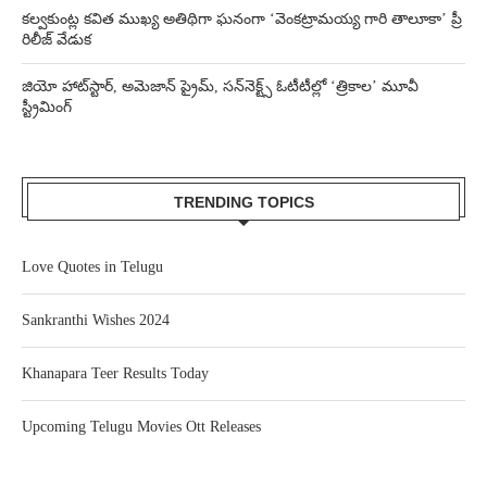
కల్వకుంట్ల కవిత ముఖ్య అతిథిగా ఘనంగా ‘వెంకట్రామయ్య గారి తాలూకా’ ప్రీ
రిలీజ్ వేడుక
జియో హాట్‌స్టార్, అమెజాన్ ప్రైమ్, సన్‌నెక్ట్స్ ఓటీటీల్లో ‘త్రికాల’ మూవీ
స్ట్రీమింగ్
TRENDING TOPICS
Love Quotes in Telugu
Sankranthi Wishes 2024
Khanapara Teer Results Today
Upcoming Telugu Movies Ott Releases