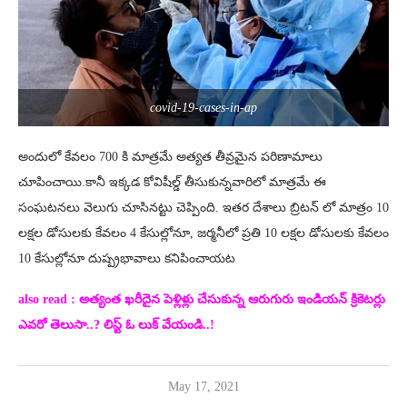
covid-19-cases-in-ap
అందులో కేవలం 700 కి మాత్రమే అత్యత తీవ్రమైన పరిణామాలు
చూపించాయి.కానీ ఇక్కడ కోవిషీల్డ్ తీసుకున్నవారిలో మాత్రమే ఈ
సంఘటనలు వెలుగు చూసినట్టు చెప్పింది. ఇతర దేశాలు బ్రిటన్ లో మాత్రం 10
లక్షల డోసులకు కేవలం 4 కేసుల్లోనూ, జర్మనీలో ప్రతి 10 లక్షల డోసులకు కేవలం
10 కేసుల్లోనూ దుష్ప్రభావాలు కనిపించాయట
also read : అత్యంత ఖరీదైన పెళ్లిళ్లు చేసుకున్న ఆరుగురు ఇండియన్ క్రికెటర్లు
ఎవరో తెలుసా..? లిస్ట్ ఓ లుక్ వేయండి..!
May 17, 2021