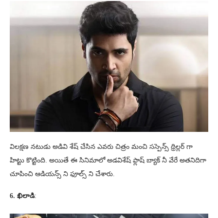
విలక్షణ నటుడు అడివి శేష్ చేసిన ఎవరు చిత్రం మంచి సస్పెన్స్ థ్రిల్లర్ గా
హిట్టు కొట్టింది. అయితే ఈ సినిమాలో అడవిశేష్ ఫ్లాష్ బ్యాక్ నీ వేరే అతనిదిగా
చూపించి ఆడియన్స్ ని ఫూల్స్ ని చేశారు.
6. ఖిలాడి
: