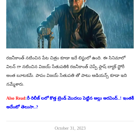
రజనీకాంత్ నటించిన పేట చిత్రం కూడా ఇదే లిస్టులో ఉంది. ఈ సినిమాలో
విలన్ గా నటించిన విజయ్ సేతుపతికి రజనీకాంత్ చెప్పే ఫ్లాష్ బ్యాక్ స్టోరీ
అంత బూటకమే. పాపం విజయ్ సేతుపతి తో పాటు ఆడియన్స్ కూడా ఇది
నమ్మేశారు.
Also Read
:
రీ-రిలీజ్ లలో కొత్త ట్రెండ్ మొదలు పెట్టిన అల్లు అరవింద్..! ఇంతకీ
అదేంటో తెలుసా..?
October 31, 2023