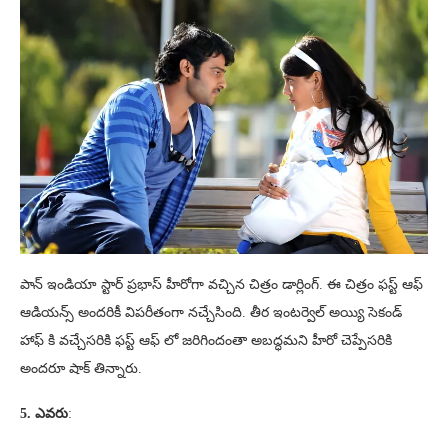
పాన్ ఇండియా స్టార్ ప్రభాస్ హీరోగా వచ్చిన చిత్రం డార్లింగ్. ఈ చిత్రం ఫస్ట్ ఆఫ్
ఆడియన్స్ అందరికీ విపరీతంగా నచ్చేసింది. తీర ఇంటర్వెల్ అయ్యి సెకండ్
హాఫ్ కి వచ్చేసరికి ఫస్ట్ ఆఫ్ లో జరిగిందంతా అబద్ధమని హీరో చెప్పేసరికి
అందరూ షాక్ తిన్నారు.
5. ఎవరు
: