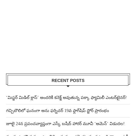
RECENT POSTS
‘మిస్టర్ మిడిల్ క్లాస్’ అందరికీ కనెక్ట్ అవుతున్న పక్కా ఫ్యామిలీ ఎంటర్‌టైనర్!
గచ్చిబౌలిలో ఘనంగా అను ఫర్నిచర్ 19వ ఫ్లాగ్‌షిప్ స్టోర్ ప్రారంభం
జూలై 24న ప్రపంచవ్యాప్తంగా ఎస్కే బషీద్‌ హారర్ మూవీ ‘అమెన్’ విడుదల!