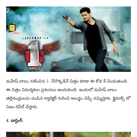
మహేష్ బాబు నటించిన 1- నేనొక్కడినే చిత్రం కూడా ఈ కోవ కే చెందుతుంది.
ఈ చిత్రం విమర్శకుల ప్రశంసలు అందుకుంది. ఇందులో మహేష్ బాబు
తల్లిదండ్రులను చంపిన క్యారెక్టర్ గురించి అబద్ధం చెప్పి నమ్మిస్తారు. క్లైమాక్స్ లో
నిజం రివీల్ చేస్తారు.
4. డార్లింగ్: