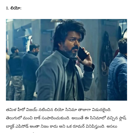
1. లియో:
తమిళ హీరో విజయ్ నటించిన లియో సినిమా తాజాగా విడుదలైంది.
తెలుగులో మంచి టాక్ సంపాదించుకుంది. అయితే ఈ సినిమాలో వచ్చిన ఫ్లాష్
బ్యాక్ ఎపిసోడ్ అంతా నిజం కాదు అని ఒక రూమర్ వినిపిస్తుంది. అసలు