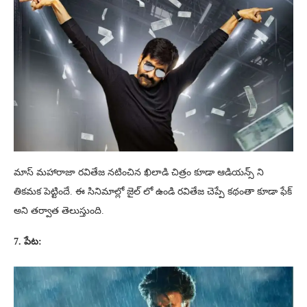
మాస్ మహారాజా రవితేజ నటించిన ఖిలాడి చిత్రం కూడా ఆడియన్స్ ని
తికమక పెట్టిందే. ఈ సినిమాల్లో జైల్ లో ఉండి రవితేజ చెప్పే కథంతా కూడా ఫేక్
అని తర్వాత తెలుస్తుంది.
7. పేట: