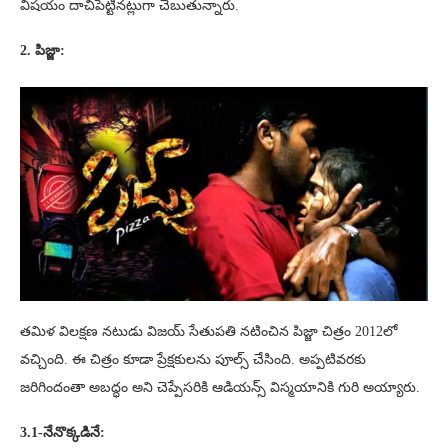
విషయం దాచిపెట్టినట్లుగా చెబుతున్నారు.
2. పిజ్జా:
తమిళ విలక్షణ నటుడు విజయ్ సేతుపతి నటించిన పిజ్జా చిత్రం 2012లో
వచ్చింది. ఈ చిత్రం కూడా ప్రేక్షకులను పూల్స్ చేసింది. అప్పటివరకు
జరిగిందంతా అబద్ధం అని చెప్పేసరికి ఆడియన్స్ విస్మయానికి గురి అయ్యారు.
3.1-నేనొక్కడినే: