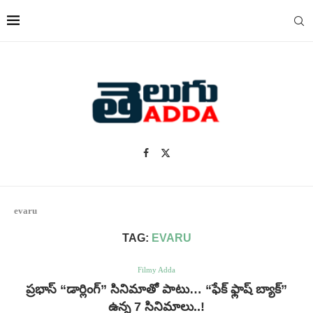
evaru
TAG:
EVARU
Filmy Adda
ప్రభాస్ “డార్లింగ్” సినిమాతో పాటు… “ఫేక్ ఫ్లాష్ బ్యాక్”
ఉన్న 7 సినిమాలు..!