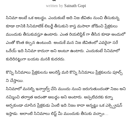
written by
Sainath Gopi
సినిమా అంటే ఒక అబద్ధం. ఎందుకంటే అది నిజ జీవితం నుంచి తీసుకున్న
కూడా దానికి సినిమాటిక్ లిబర్టీ తీసుకుని కాస్త మసాలా జోడించి ప్రేక్షకులు
ముందుకు తీసుకువస్తూ ఉంటారు. ఎంత రియలిస్టిక్ గా తీసిన కూడా అందులో
ఎంతో కొంత కల్పన ఉంటుంది. అందుకే మన నిజ జీవితంలో ఎవరైనా సరే
ఒరేయ్ ఇది సినిమా కాదురా అని అంటూ ఉంటారు. ఎందుకంటే సినిమాలో
కుదిరినట్టుగా బయట మనకి కుదరదు.
కొన్ని సినిమాలు ప్రేక్షకులను అలరిస్తే మరి కొన్ని సినిమాలు ప్రేక్షకులను పూల్స్
ని చేస్తాయి.
సినిమాలో మనల్ని ఇన్వాల్వ్ చేసి ముందు నుంచి జరుగుతుందంతా నిజం అని
నమ్మించి తర్వాత అదంతా అబద్ధం అని అంటారు. అప్పటివరకు కన్నా
అర్పకుండా చూసిన ప్రేక్షకుడు ఏంటి ఇది నిజం కాదా అన్నట్టు ఒక ఎక్స్ప్రెషన్
ఇస్తాడు. అలాంటి సినిమాలు లిస్ట్ మీ ముందుకు తీసుకు వచ్చాం…