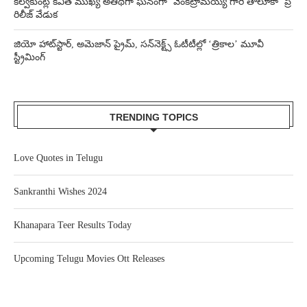
కల్వకుంట్ల కవిత ముఖ్య అతిథిగా ఘనంగా ‘వెంకట్రామయ్య గారి తాలూకా’ ప్రీ
రిలీజ్ వేడుక
జియో హాట్‌స్టార్, అమెజాన్ ప్రైమ్, సన్‌నెక్ట్స్ ఓటీటీల్లో ‘త్రికాల’ మూవీ
స్ట్రీమింగ్
TRENDING TOPICS
Love Quotes in Telugu
Sankranthi Wishes 2024
Khanapara Teer Results Today
Upcoming Telugu Movies Ott Releases